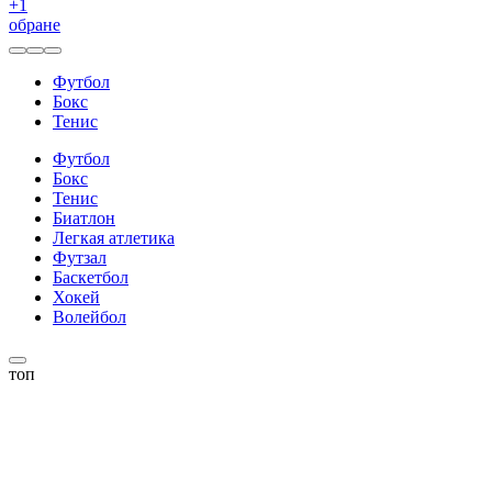
+
1
обране
Футбол
Бокс
Тенис
Футбол
Бокс
Тенис
Биатлон
Легкая атлетика
Футзал
Баскетбол
Хокей
Волейбол
топ