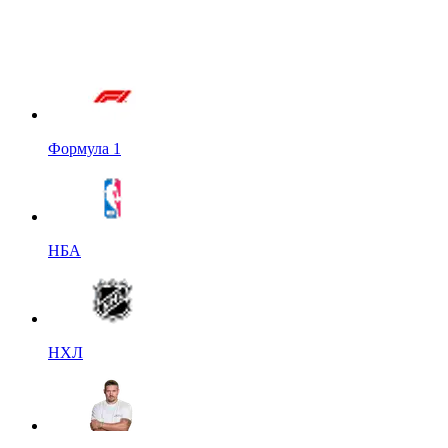
Формула 1
НБА
НХЛ