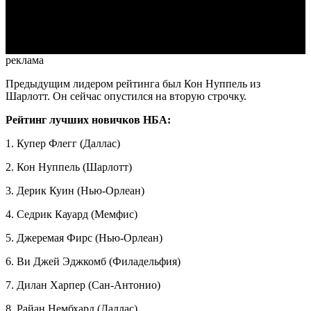
Video
реклама
Предыдущим лидером рейтинга был Кон Нуппель из
Шарлотт. Он сейчас опустился на вторую строчку.
Рейтинг лучших новичков НБА:
1. Купер Флегг (Даллас)
2. Кон Нуппель (Шарлотт)
3. Дерик Куин (Нью-Орлеан)
4. Седрик Кауард (Мемфис)
5. Джеремая Фирс (Нью-Орлеан)
6. Ви Джей Эджкомб (Филадельфия)
7. Дилан Харпер (Сан-Антонио)
8. Райан Нембхард (Даллас)