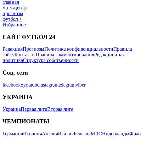
главная
матч-центр
прогнозы
футбол +
Избранное
САЙТ ФУТБОЛ 24
Редакция
Прогнозы
Политика конфиденциальности
Правила
сайту
Контакты
Правила комментирования
Редакционная
политика
Структура собственности
Соц. сети
facebook
x
youtube
instagram
telegram
viber
УКРАИНА
Украина
Первая лига
Вторая лига
ЧЕМПИОНАТЫ
Германия
Испания
Англия
Италия
Бельгия
МЛС
Нидерланды
Фран