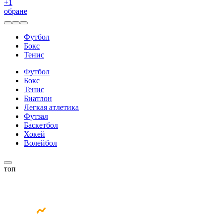
+
1
обране
Футбол
Бокс
Тенис
Футбол
Бокс
Тенис
Биатлон
Легкая атлетика
Футзал
Баскетбол
Хокей
Волейбол
топ