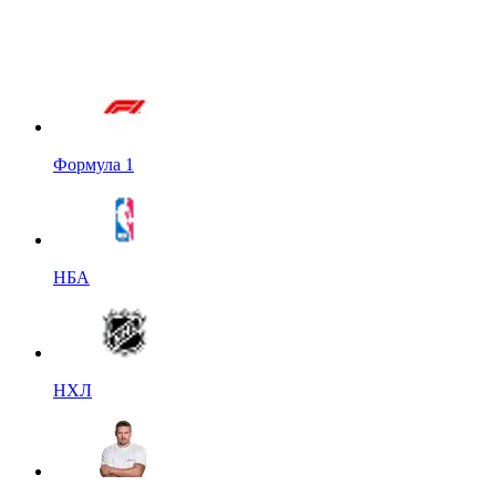
Формула 1
НБА
НХЛ