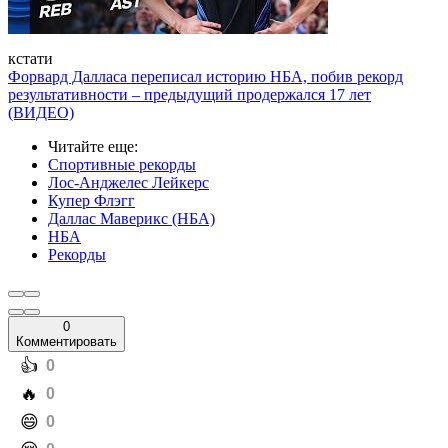
кстати
Форвард Далласа переписал историю НБА, побив рекорд
результативности – предыдущий продержался 17 лет
(ВИДЕО)
Читайте еще
:
Спортивные рекорды
Лос-Анджелес Лейкерс
Купер Флэгг
Даллас Маверикс (НБА)
НБА
Рекорды
0
Комментировать
️👍
0
️🔥
0
️😄
0