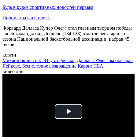
Будь в курсе спортивных новостей первым
Подписаться в Google
Форвард Далласа Купер Флегг стал главным творцом победы
своей команды над Лейкерс (134:128) в матче регулярного
сезона Национальной баскетбольной ассоциации, набрав 45
очков.
кстати
Михайлюк не спас Юту от фиаско, Даллас с Флеггом обыграл
Лейкерс, бесполезное возвращение Карри: НБА
видео дня
Play
Video