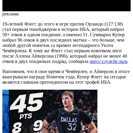
реклама
19-летний Флегг до этого в игре против Орландо (127:138)
стал первым тинейджером в истории НБА, который набрал
50+ очков в одном поединке, а именно 51. Суммарно Купер
набрал 96 очков в двух последних матчах – это больше, чем
любой другой новичок со времен легендарного Уилта
Чемберлена. К тому же Флегг стал первым новичком лиги
после Аллена Айверсона (1996), который набрал не менее 40
очков в двух поединках подряд, сообщила
пресс-служба лиги
.
Напомним, что в свое время и Чемберлен, и Айверсон в итоге
выигрывали награду Новичок года. Купер Флегг на сегодня
является главным претендентом на этот трофей НБА.