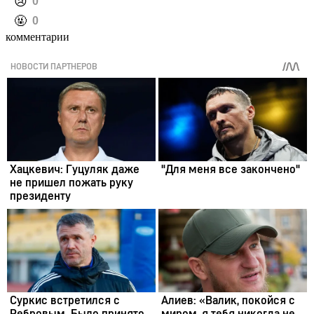
️😢
0
️🤬
0
комментарии