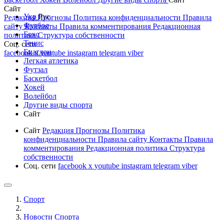
Сайт
Укр
Рус
Редакция
Прогнозы
Политика конфиденциальности
Правила
Футбол
сайту
Контакты
Правила комментирования
Редакционная
Бокс
политика
Структура собственности
Тенис
Соц. сети
Биатлон
facebook
x
youtube
instagram
telegram
viber
Легкая атлетика
Футзал
Баскетбол
Хокей
Волейбол
Другие виды спорта
Сайт
Сайт
Редакция
Прогнозы
Политика
конфиденциальности
Правила сайту
Контакты
Правила
комментирования
Редакционная политика
Структура
собственности
Соц. сети
facebook
x
youtube
instagram
telegram
viber
Спорт
Новости Cпорта