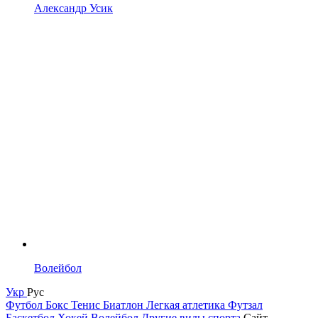
Александр Усик
Волейбол
Укр
Рус
Футбол
Бокс
Тенис
Биатлон
Легкая атлетика
Футзал
Баскетбол
Хокей
Волейбол
Другие виды спорта
Сайт