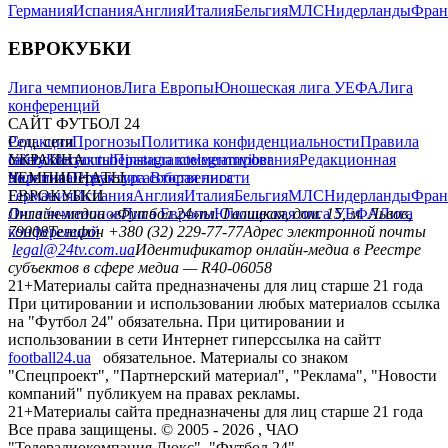
Германия
Испания
Англия
Италия
Бельгия
МЛС
Нидерланды
Фран
ЕВРОКУБКИ
Лига чемпионов
Лига Европы
Юношеская лига УЕФА
Лига
конференций
САЙТ ФУТБОЛ 24
Редакция
Соц. сети
Прогнозы
Политика конфиденциальности
Правила
сайту
facebook
УКРАИНА
Контакты
x
youtube
Правила комментирования
instagram
telegram
viber
Редакционная
политика
Украина
ЧЕМПИОНАТЫ
Первая лига
Структура собственности
Вторая лига
Германия
ЕВРОКУБКИ
Испания
Англия
Италия
Бельгия
МЛС
Нидерланды
Фран
Лига чемпионов
Онлайн-медиа «Футбол 24»
Лига Европы
пл. Галицкая, дом. 15, м. Львов,
Юношеская лига УЕФА
Лига
конференций
79008
Телефон +380 (32) 229-77-77
Адрес электронной почты
legal@24tv.com.ua
Идентификатор онлайн-медиа в Реестре
субъектов в сфере медиа — R40-06058
21+
Материалы сайта предназначены для лиц старше 21 года
При цитировании и использовании любых материалов ссылка
на "Футбол 24" обязательна. При цитировании и
использовании в сети Интернет гиперссылка на сайтт
football24.ua
обязательное. Материалы со знаком
"Спецпроект", "Партнерский материал", "Реклама", "Новости
компаний" публикуем на правах рекламы.
21+
Материалы сайта предназначены для лиц старше 21 года
Все права защищены. © 2005 -
2026
, ЧАО
"Телерадиокомпания Люкс". "Футбол 24".