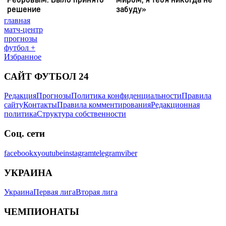
главная
матч-центр
прогнозы
футбол +
Избранное
САЙТ ФУТБОЛ 24
Редакция
Прогнозы
Политика конфиденциальности
Правила
сайту
Контакты
Правила комментирования
Редакционная
политика
Структура собственности
Соц. сети
facebook
x
youtube
instagram
telegram
viber
УКРАИНА
Украина
Первая лига
Вторая лига
ЧЕМПИОНАТЫ