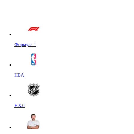
Формула 1
НБА
НХЛ