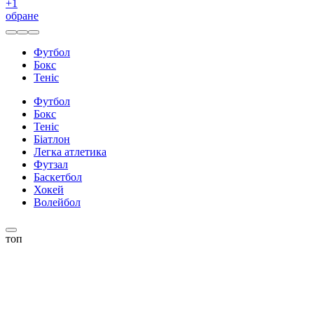
+
1
обране
Футбол
Бокс
Теніс
Футбол
Бокс
Теніс
Біатлон
Легка атлетика
Футзал
Баскетбол
Хокей
Волейбол
топ