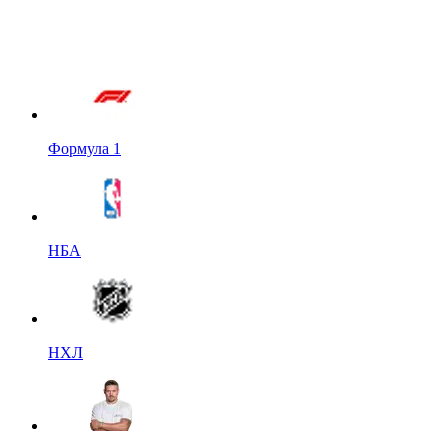
Формула 1
НБА
НХЛ