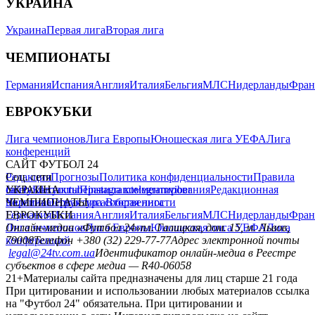
УКРАИНА
Украина
Первая лига
Вторая лига
ЧЕМПИОНАТЫ
Германия
Испания
Англия
Италия
Бельгия
МЛС
Нидерланды
Фран
ЕВРОКУБКИ
Лига чемпионов
Лига Европы
Юношеская лига УЕФА
Лига
конференций
САЙТ ФУТБОЛ 24
Редакция
Соц. сети
Прогнозы
Политика конфиденциальности
Правила
сайту
facebook
УКРАИНА
Контакты
x
youtube
Правила комментирования
instagram
telegram
viber
Редакционная
политика
Украина
ЧЕМПИОНАТЫ
Первая лига
Структура собственности
Вторая лига
Германия
ЕВРОКУБКИ
Испания
Англия
Италия
Бельгия
МЛС
Нидерланды
Фран
Лига чемпионов
Онлайн-медиа «Футбол 24»
Лига Европы
пл. Галицкая, дом. 15, м. Львов,
Юношеская лига УЕФА
Лига
конференций
79008
Телефон +380 (32) 229-77-77
Адрес электронной почты
legal@24tv.com.ua
Идентификатор онлайн-медиа в Реестре
субъектов в сфере медиа — R40-06058
21+
Материалы сайта предназначены для лиц старше 21 года
При цитировании и использовании любых материалов ссылка
на "Футбол 24" обязательна. При цитировании и