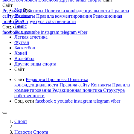
Сайт
Укр
Рус
Редакция
Прогнозы
Политика конфиденциальности
Правила
Футбол
сайту
Контакты
Правила комментирования
Редакционная
Бокс
политика
Структура собственности
Тенис
Соц. сети
Биатлон
facebook
x
youtube
instagram
telegram
viber
Легкая атлетика
Футзал
Баскетбол
Хокей
Волейбол
Другие виды спорта
Сайт
Сайт
Редакция
Прогнозы
Политика
конфиденциальности
Правила сайту
Контакты
Правила
комментирования
Редакционная политика
Структура
собственности
Соц. сети
facebook
x
youtube
instagram
telegram
viber
Спорт
Новости Cпорта