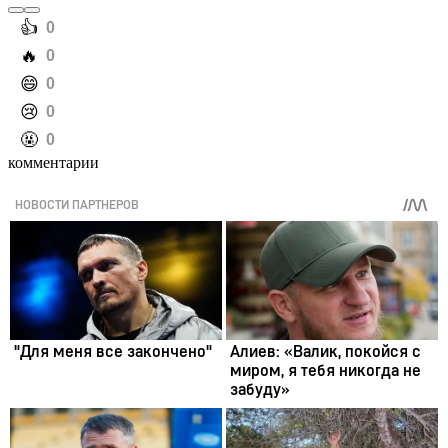
️👍
0
️🔥
0
️😄
0
️😢
0
️🤬
0
комментарии