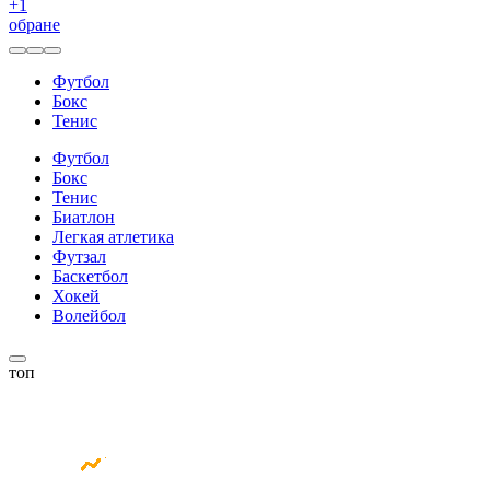
+
1
обране
Футбол
Бокс
Тенис
Футбол
Бокс
Тенис
Биатлон
Легкая атлетика
Футзал
Баскетбол
Хокей
Волейбол
топ