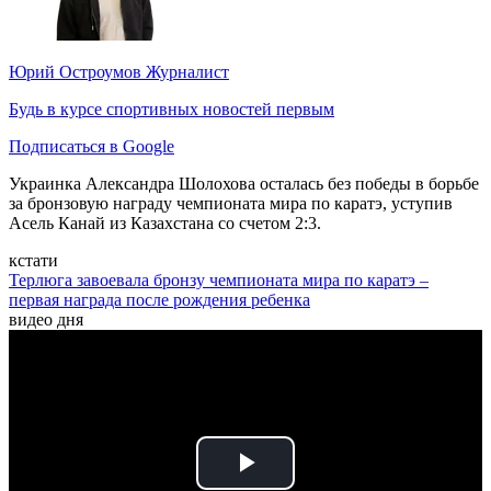
Юрий Остроумов
Журналист
Будь в курсе спортивных новостей первым
Подписаться в Google
Украинка Александра Шолохова осталась без победы в борьбе
за бронзовую награду чемпионата мира по каратэ, уступив
Асель Канай из Казахстана со счетом 2:3.
кстати
Терлюга завоевала бронзу чемпионата мира по каратэ –
первая награда после рождения ребенка
видео дня
Play