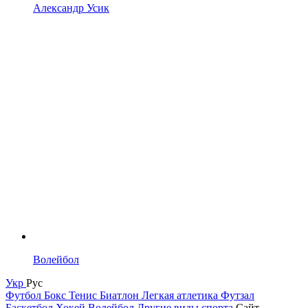
Александр Усик
Волейбол
Укр
Рус
Футбол
Бокс
Тенис
Биатлон
Легкая атлетика
Футзал
Баскетбол
Хокей
Волейбол
Другие виды спорта
Сайт