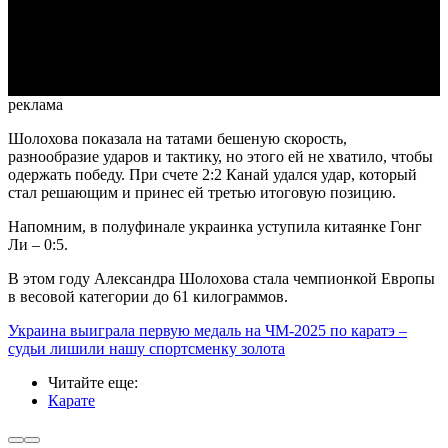
Video
реклама
Шолохова показала на татами бешеную скорость,
разнообразие ударов и тактику, но этого ей не хватило, чтобы
одержать победу. При счете 2:2 Канай удался удар, который
стал решающим и принес ей третью итоговую позицию.
Напомним, в полуфинале украинка уступила китаянке Гонг
Ли – 0:5.
В этом году Александра Шолохова стала чемпионкой Европы
в весовой категории до 61 килограммов.
Украина выиграла первую медаль на ЧМ-2025 по каратэ –
судьи лишили нашу спортсменку золота
Читайте еще
:
Карате