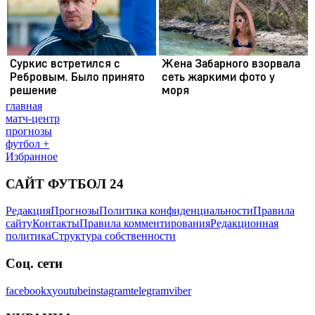
главная
матч-центр
прогнозы
футбол +
Избранное
САЙТ ФУТБОЛ 24
Редакция
Прогнозы
Политика конфиденциальности
Правила
сайту
Контакты
Правила комментирования
Редакционная
политика
Структура собственности
Соц. сети
facebook
x
youtube
instagram
telegram
viber