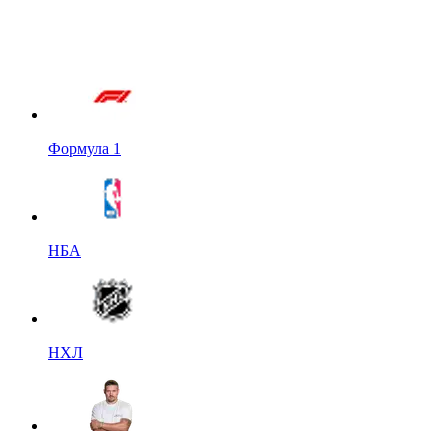
Формула 1
НБА
НХЛ