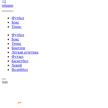
+
1
обране
Футбол
Бокс
Тенис
Футбол
Бокс
Тенис
Биатлон
Легкая атлетика
Футзал
Баскетбол
Хокей
Волейбол
топ