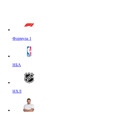
Формула 1
НБА
НХЛ