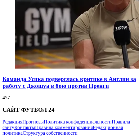
Команда Усика подверглась критике в Англии за
работу с Джошуа в бою против Пренги
457
САЙТ ФУТБОЛ 24
Редакция
Прогнозы
Политика конфиденциальности
Правила
сайту
Контакты
Правила комментирования
Редакционная
политика
Структура собственности