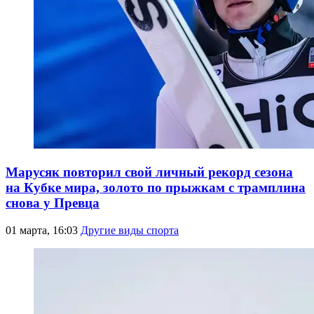
Марусяк повторил свой личный рекорд сезона
на Кубке мира, золото по прыжкам с трамплина
снова у Превца
01 марта, 16:03
Другие виды спорта