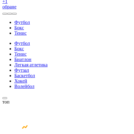
+
1
обране
Футбол
Бокс
Тенис
Футбол
Бокс
Тенис
Биатлон
Легкая атлетика
Футзал
Баскетбол
Хокей
Волейбол
топ