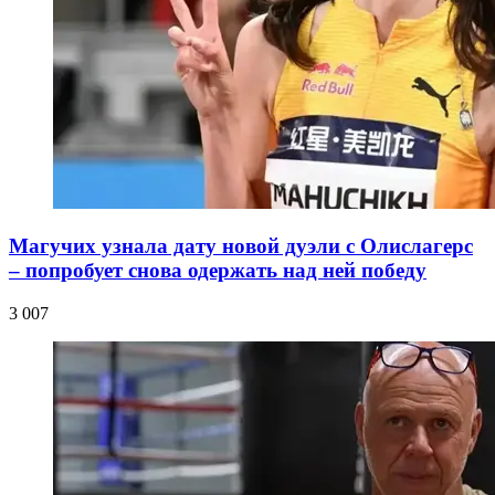
Магучих узнала дату новой дуэли с Олислагерс
– попробует снова одержать над ней победу
3 007