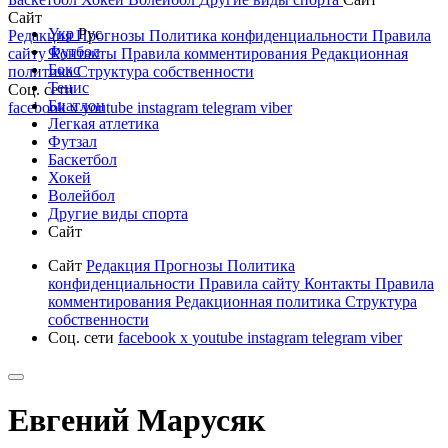
Сайт
Укр
Рус
Редакция
Прогнозы
Политика конфиденциальности
Правила
Футбол
сайту
Контакты
Правила комментирования
Редакционная
Бокс
политика
Структура собственности
Тенис
Соц. сети
Биатлон
facebook
x
youtube
instagram
telegram
viber
Легкая атлетика
Футзал
Баскетбол
Хокей
Волейбол
Другие виды спорта
Сайт
Сайт
Редакция
Прогнозы
Политика
конфиденциальности
Правила сайту
Контакты
Правила
комментирования
Редакционная политика
Структура
собственности
Соц. сети
facebook
x
youtube
instagram
telegram
viber
Евгений Марусяк