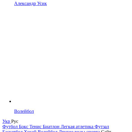
Александр Усик
Волейбол
Укр
Рус
Футбол
Бокс
Тенис
Биатлон
Легкая атлетика
Футзал
Баскетбол
Хокей
Волейбол
Другие виды спорта
Сайт