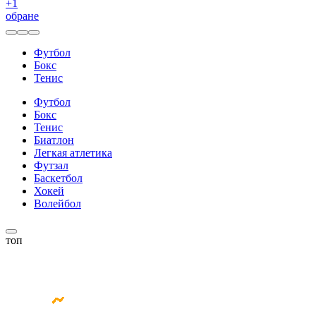
+
1
обране
Футбол
Бокс
Тенис
Футбол
Бокс
Тенис
Биатлон
Легкая атлетика
Футзал
Баскетбол
Хокей
Волейбол
топ