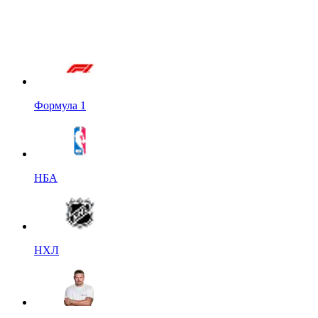
Формула 1
НБА
НХЛ