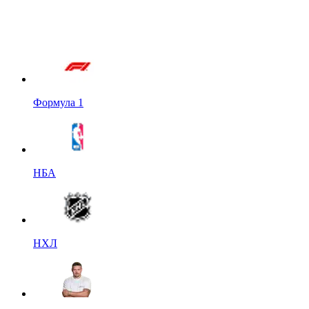
Формула 1
НБА
НХЛ