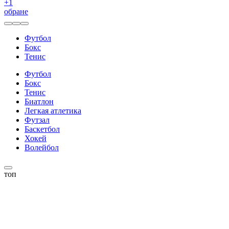
+
1
обране
Футбол
Бокс
Тенис
Футбол
Бокс
Тенис
Биатлон
Легкая атлетика
Футзал
Баскетбол
Хокей
Волейбол
топ