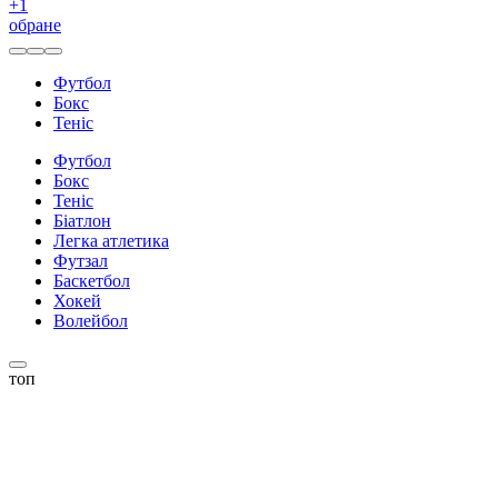
+
1
обране
Футбол
Бокс
Теніс
Футбол
Бокс
Теніс
Біатлон
Легка атлетика
Футзал
Баскетбол
Хокей
Волейбол
топ