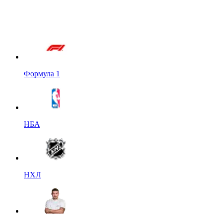
Формула 1
НБА
НХЛ