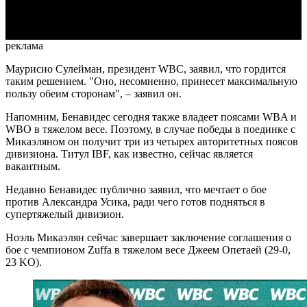
Video
реклама
Маурисио Сулейман, президент WBC, заявил, что гордится
таким решением. "Оно, несомненно, принесет максимальную
пользу обеим сторонам",
–
заявил он.
Напомним, Бенавидес сегодня также владеет поясами WBA и
WBO в тяжелом весе. Поэтому, в случае победы в поединке с
Микаэляном он получит три из четырех авторитетных поясов
дивизиона. Титул IBF, как известно, сейчас является
вакантным.
Недавно Бенавидес публично заявил, что мечтает о бое
против Александра Усика, ради чего готов подняться в
супертяжелый дивизион.
Ноэль Микаэлян сейчас завершает заключение соглашения о
бое с чемпионом Zuffa в тяжелом весе Джеем Опетаей (29-0,
23 KO).