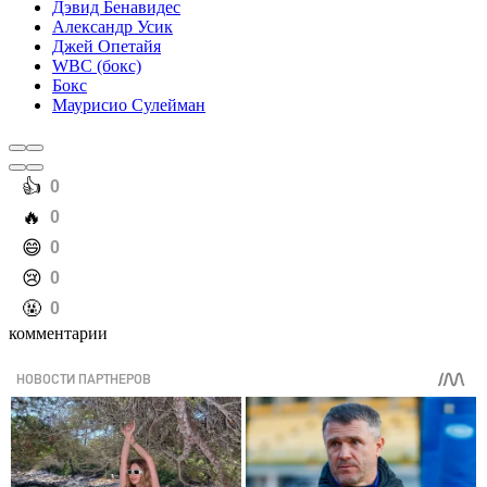
Дэвид Бенавидес
Александр Усик
Джей Опетайя
WBC (бокс)
Бокс
Маурисио Сулейман
️👍
0
️🔥
0
️😄
0
️😢
0
️🤬
0
комментарии