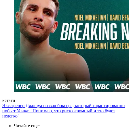
кстати
Экс-тренер Джошуа назвал боксера, который гарантированно
побьет Усика: "Понимаю, что риск огромный и это будет
нелегко"
Читайте еще
: