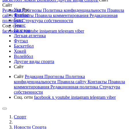
Сайт
Укр
Рус
Редакция
Прогнозы
Политика конфиденциальности
Правила
Футбол
сайту
Контакты
Правила комментирования
Редакционная
Бокс
политика
Структура собственности
Тенис
Соц. сети
Биатлон
facebook
x
youtube
instagram
telegram
viber
Легкая атлетика
Футзал
Баскетбол
Хокей
Волейбол
Другие виды спорта
Сайт
Сайт
Редакция
Прогнозы
Политика
конфиденциальности
Правила сайту
Контакты
Правила
комментирования
Редакционная политика
Структура
собственности
Соц. сети
facebook
x
youtube
instagram
telegram
viber
Спорт
Новости Cпорта