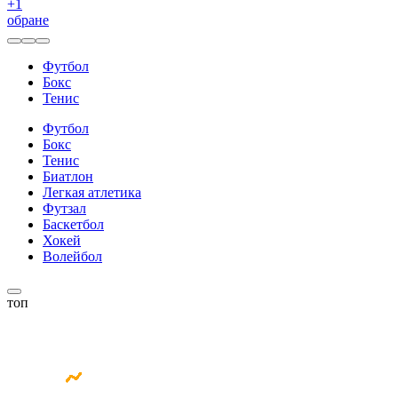
+
1
обране
Футбол
Бокс
Тенис
Футбол
Бокс
Тенис
Биатлон
Легкая атлетика
Футзал
Баскетбол
Хокей
Волейбол
топ