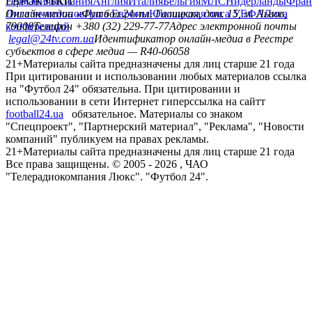
Германия
ЕВРОКУБКИ
Испания
Англия
Италия
Бельгия
МЛС
Нидерланды
Фран
Лига чемпионов
Онлайн-медиа «Футбол 24»
Лига Европы
пл. Галицкая, дом. 15, м. Львов,
Юношеская лига УЕФА
Лига
конференций
79008
Телефон +380 (32) 229-77-77
Адрес электронной почты
legal@24tv.com.ua
Идентификатор онлайн-медиа в Реестре
субъектов в сфере медиа — R40-06058
21+
Материалы сайта предназначены для лиц старше 21 года
При цитировании и использовании любых материалов ссылка
на "Футбол 24" обязательна. При цитировании и
использовании в сети Интернет гиперссылка на сайтт
football24.ua
обязательное. Материалы со знаком
"Спецпроект", "Партнерский материал", "Реклама", "Новости
компаний" публикуем на правах рекламы.
21+
Материалы сайта предназначены для лиц старше 21 года
Все права защищены. © 2005 -
2026
, ЧАО
"Телерадиокомпания Люкс". "Футбол 24".