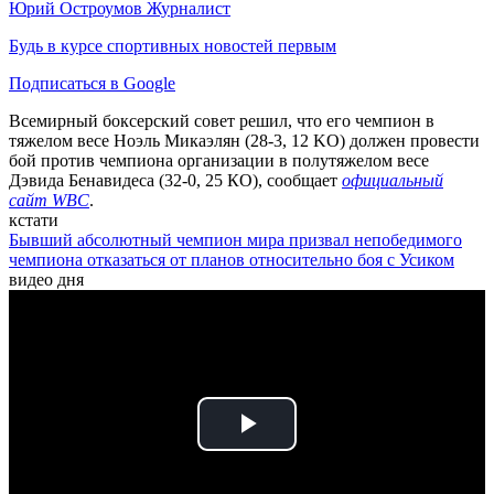
Юрий Остроумов
Журналист
Будь в курсе спортивных новостей первым
Подписаться в Google
Всемирный боксерский совет решил, что его чемпион в
тяжелом весе Ноэль Микаэлян (28-3, 12 KO) должен провести
бой против чемпиона организации в полутяжелом весе
Дэвида Бенавидеса (32-0, 25 КО), сообщает
официальный
сайт WBC
.
кстати
Бывший абсолютный чемпион мира призвал непобедимого
чемпиона отказаться от планов относительно боя с Усиком
видео дня
Play