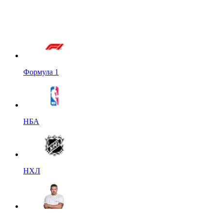
Формула 1
НБА
НХЛ