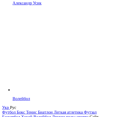
Александр Усик
Волейбол
Укр
Рус
Футбол
Бокс
Тенис
Биатлон
Легкая атлетика
Футзал
Баскетбол
Хокей
Волейбол
Другие виды спорта
Сайт