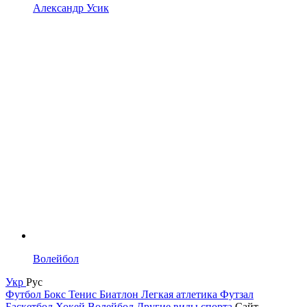
Александр Усик
Волейбол
Укр
Рус
Футбол
Бокс
Тенис
Биатлон
Легкая атлетика
Футзал
Баскетбол
Хокей
Волейбол
Другие виды спорта
Сайт