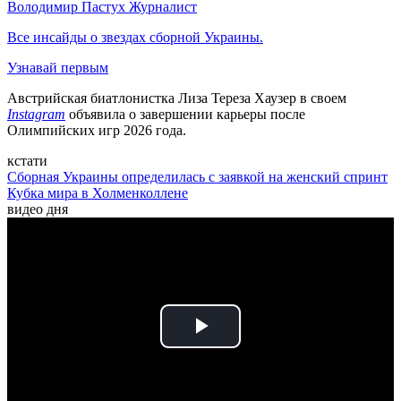
Володимир Пастух
Журналист
Все инсайды о звездах сборной Украины.
Узнавай первым
Австрийская биатлонистка Лиза Тереза Хаузер в своем
Instagram
объявила о завершении карьеры после
Олимпийских игр 2026 года.
кстати
Сборная Украины определилась с заявкой на женский спринт
Кубка мира в Холменколлене
видео дня
Play
Video