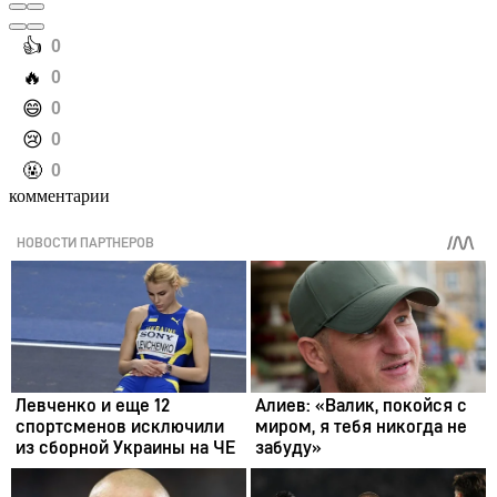
️👍
0
️🔥
0
️😄
0
️😢
0
️🤬
0
комментарии