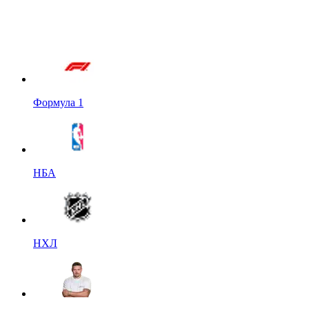
Формула 1
НБА
НХЛ