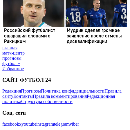
главная
матч-центр
прогнозы
футбол +
Избранное
САЙТ ФУТБОЛ 24
Редакция
Прогнозы
Политика конфиденциальности
Правила
сайту
Контакты
Правила комментирования
Редакционная
политика
Структура собственности
Соц. сети
facebook
x
youtube
instagram
telegram
viber