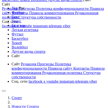
Сайт
Укр
Рус
Редакция
Прогнозы
Политика конфиденциальности
Правила
Футбол
сайту
Контакты
Правила комментирования
Редакционная
Бокс
политика
Структура собственности
Тенис
Соц. сети
Биатлон
facebook
x
youtube
instagram
telegram
viber
Легкая атлетика
Футзал
Баскетбол
Хокей
Волейбол
Другие виды спорта
Сайт
Сайт
Редакция
Прогнозы
Политика
конфиденциальности
Правила сайту
Контакты
Правила
комментирования
Редакционная политика
Структура
собственности
Соц. сети
facebook
x
youtube
instagram
telegram
viber
Спорт
Новости Cпорта