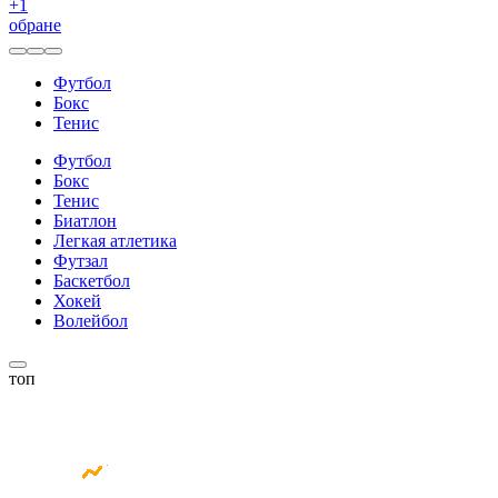
+
1
обране
Футбол
Бокс
Тенис
Футбол
Бокс
Тенис
Биатлон
Легкая атлетика
Футзал
Баскетбол
Хокей
Волейбол
топ