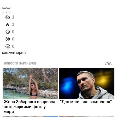
️👍
1
️🔥
1
️😄
0
️😢
0
️🤬
0
комментарии