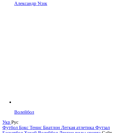
Александр Усик
Волейбол
Укр
Рус
Футбол
Бокс
Тенис
Биатлон
Легкая атлетика
Футзал
Баскетбол
Хокей
Волейбол
Другие виды спорта
Сайт