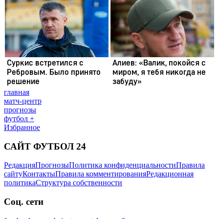
главная
матч-центр
прогнозы
футбол +
Избранное
САЙТ ФУТБОЛ 24
Редакция
Прогнозы
Политика конфиденциальности
Правила
сайту
Контакты
Правила комментирования
Редакционная
политика
Структура собственности
Соц. сети