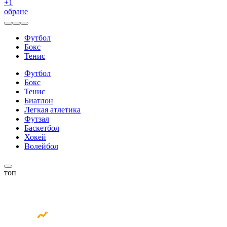
+
1
обране
Футбол
Бокс
Тенис
Футбол
Бокс
Тенис
Биатлон
Легкая атлетика
Футзал
Баскетбол
Хокей
Волейбол
топ