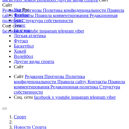
Сайт
Укр
Рус
Редакция
Прогнозы
Политика конфиденциальности
Правила
Футбол
сайту
Контакты
Правила комментирования
Редакционная
Бокс
политика
Структура собственности
Тенис
Соц. сети
Биатлон
facebook
x
youtube
instagram
telegram
viber
Легкая атлетика
Футзал
Баскетбол
Хокей
Волейбол
Другие виды спорта
Сайт
Сайт
Редакция
Прогнозы
Политика
конфиденциальности
Правила сайту
Контакты
Правила
комментирования
Редакционная политика
Структура
собственности
Соц. сети
facebook
x
youtube
instagram
telegram
viber
Спорт
Новости Cпорта