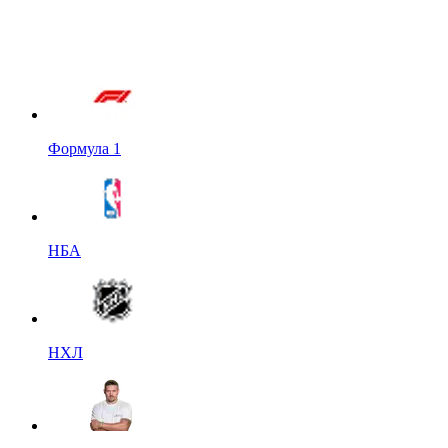
Формула 1
НБА
НХЛ