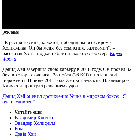
Video
реклама
"В расцвете сил я, кажется, победил бы всех, кроме
Холифилда. Он бы меня, без сомнения, разгромил", –
рассказал Хэй в подкасте британского экс-боксера
Карла
Фроча
.
Дэвид Хэй завершил свою карьеру в 2018 году. Он провел 32
боя, в которых одержал 28 побед (26 КО) и потерпел 4
поражения. В июле 2011 года Хэй встречался с Владимиром
Кличко и проиграл решением судов.
Дэвид Хэй оценил достижения Усика в мировом боксе: "Я
очень удивлен"
Читайте еще
:
Владимир Кличко
Эвандер Холифилд
Бокс
Дэвід Хэй