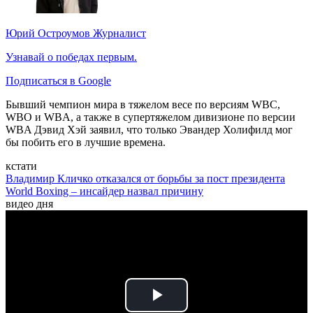
Юрий Остроумов
Журналист
Узнавай о победах первым.
Подписаться в Google
Бывший чемпион мира в тяжелом весе по версиям WBC,
WBO и WBA, а также в супертяжелом дивизионе по версии
WBA Дэвид Хэй заявил, что только Эвандер Холифилд мог
бы побить его в лучшие времена.
кстати
Владимир Кличко отказался от борьбы за пост президента
World Boxing – инсайдер назвал причину
видео дня
Play