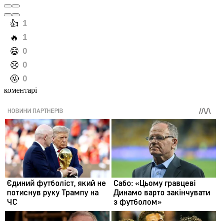
️👍
1
️🔥
1
️😄
0
️😢
0
️🤬
0
коментарі