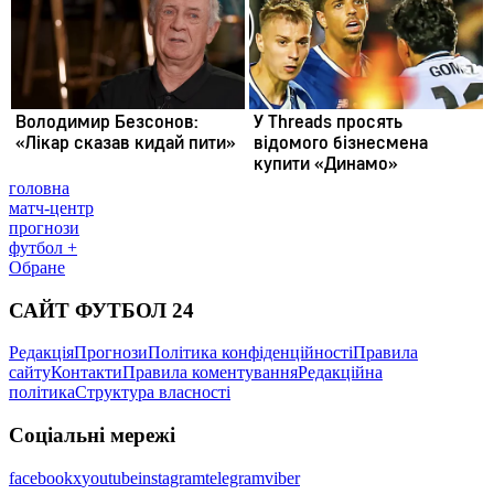
головна
матч-центр
прогнози
футбол +
Обране
САЙТ ФУТБОЛ 24
Редакція
Прогнози
Політика конфіденційності
Правила
сайту
Контакти
Правила коментування
Редакційна
політика
Структура власності
Соціальні мережі
facebook
x
youtube
instagram
telegram
viber