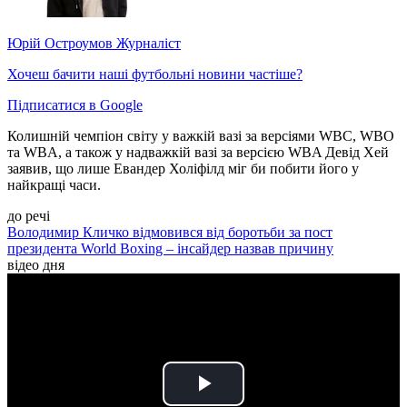
Юрій Остроумов
Журналіст
Хочеш бачити наші футбольні новини частіше?
Підписатися в Google
Колишній чемпіон світу у важкій вазі за версіями WBC, WBO
та WBA, а також у надважкій вазі за версією WBA Девід Хей
заявив, що лише Евандер Холіфілд міг би побити його у
найкращі часи.
до речі
Володимир Кличко відмовився від боротьби за пост
президента World Boxing – інсайдер назвав причину
відео дня
Play