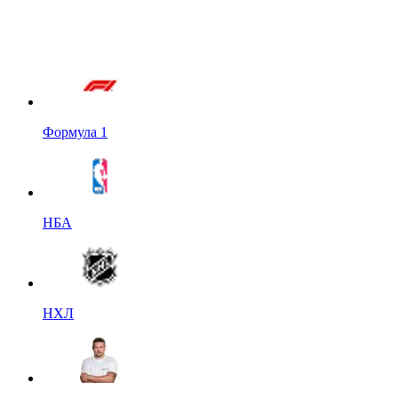
Формула 1
НБА
НХЛ