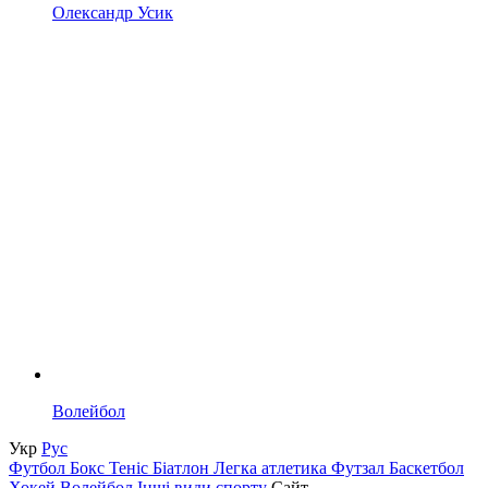
Олександр Усик
Волейбол
Укр
Рус
Футбол
Бокс
Теніс
Біатлон
Легка атлетика
Футзал
Баскетбол
Хокей
Волейбол
Інші види спорту
Сайт