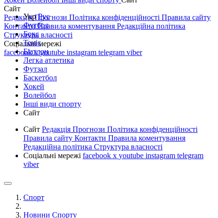
Сайт
Укр
Рус
Редакція
Прогнози
Політика конфіденційності
Правила сайту
Футбол
Контакти
Правила коментування
Редакційна політика
Бокс
Структура власності
Теніс
Соціальні мережі
Біатлон
facebook
x
youtube
instagram
telegram
viber
Легка атлетика
Футзал
Баскетбол
Хокей
Волейбол
Інші види спорту
Сайт
Сайт
Редакція
Прогнози
Політика конфіденційності
Правила сайту
Контакти
Правила коментування
Редакційна політика
Структура власності
Соціальні мережі
facebook
x
youtube
instagram
telegram
viber
Спорт
Новини Спорту