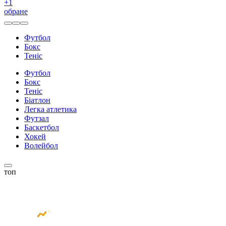
+
1
обране
Футбол
Бокс
Теніс
Футбол
Бокс
Теніс
Біатлон
Легка атлетика
Футзал
Баскетбол
Хокей
Волейбол
топ