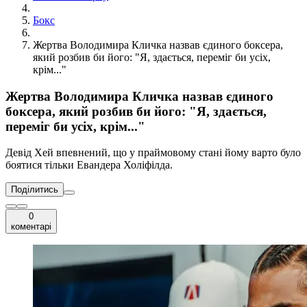
Бокс
Жертва Володимира Кличка назвав єдиного боксера,
який розбив би його: "Я, здається, переміг би усіх,
крім..."
Жертва Володимира Кличка назвав єдиного
боксера, який розбив би його: "Я, здається,
переміг би усіх, крім..."
Девід Хей впевнений, що у праймовому стані йому варто було
боятися тільки Евандера Холіфілда.
Поділитись
0
коментарі