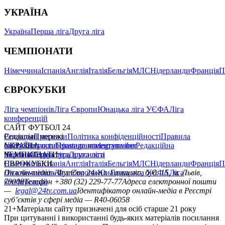
УКРАЇНА
Україна
Перша ліга
Друга ліга
ЧЕМПІОНАТИ
Німеччина
Іспанія
Англія
Італія
Бельгія
МЛС
Нідерланди
Франція
П
ЄВРОКУБКИ
Ліга чемпіонів
Ліга Європи
Юнацька ліга УЄФА
Ліга
конференцій
САЙТ ФУТБОЛ 24
Редакція
Соціальні мережі
Прогнози
Політика конфіденційності
Правила
сайту
facebook
УКРАЇНА
Контакти
x
youtube
Правила коментування
instagram
telegram
viber
Редакційна
політика
Україна
ЧЕМПІОНАТИ
Перша ліга
Структура власності
Друга ліга
Німеччина
ЄВРОКУБКИ
Іспанія
Англія
Італія
Бельгія
МЛС
Нідерланди
Франція
П
Ліга чемпіонів
Онлайн-медіа «Футбол 24»
Ліга Європи
Юнацька ліга УЄФА
пл. Галицька, буд. 15, м. Львів,
Ліга
конференцій
79008
Телефон +380 (32) 229-77-77
Адреса електронної пошти
—
legal@24tv.com.ua
Ідентифікатор онлайн-медіа в Реєстрі
суб’єктів у сфері медіа — R40-06058
21+
Матеріали сайту призначені для осіб старше 21 року
При цитуванні і використанні будь-яких матеріалів посилання