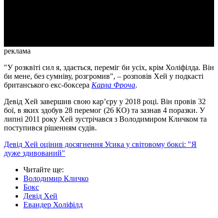
Video
реклама
"У розквіті сил я, здається, переміг би усіх, крім Холіфілда. Він
би мене, без сумніву, розгромив", – розповів Хей у подкасті
британського екс-боксера
Карла Фроча
.
Девід Хей завершив свою кар’єру у 2018 році. Він провів 32
бої, в яких здобув 28 перемог (26 КО) та зазнав 4 поразки. У
липні 2011 року Хей зустрічався з Володимиром Кличком та
поступився рішенням судів.
Девід Хей оцінив досягнення Усика у світовому боксі: "Я
дуже здивований"
Читайте ще
:
Володимир Кличко
Бокс
Девід Хей
Евандер Холіфілд