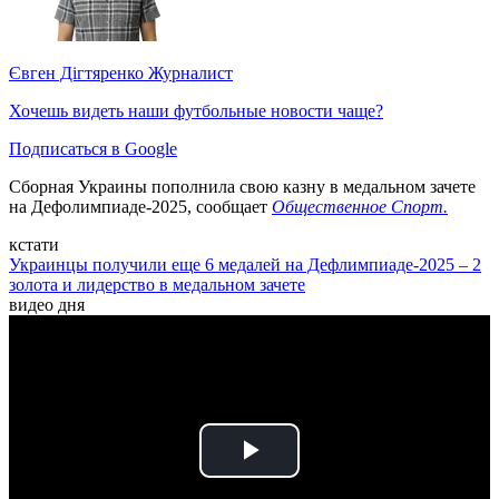
Євген Дігтяренко
Журналист
Хочешь видеть наши футбольные новости чаще?
Подписаться в Google
Сборная Украины пополнила свою казну в медальном зачете
на Дефолимпиаде-2025, сообщает
Общественное Спорт.
кстати
Украинцы получили еще 6 медалей на Дефлимпиаде-2025 – 2
золота и лидерство в медальном зачете
видео дня
Play