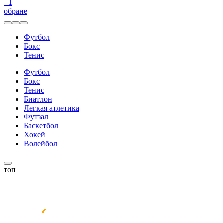
+
1
обране
Футбол
Бокс
Тенис
Футбол
Бокс
Тенис
Биатлон
Легкая атлетика
Футзал
Баскетбол
Хокей
Волейбол
топ