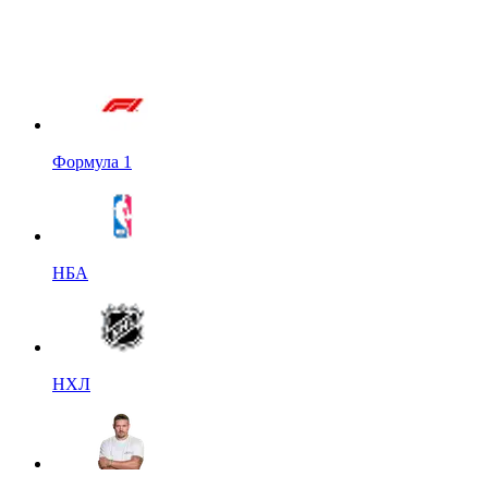
Формула 1
НБА
НХЛ