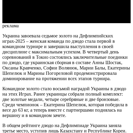
Video
реклама
Украина завоевала седьмое золото на Дефлимпийских
играх-2025 – женская команда по дзюдо стала первой в
командном турнире и завершила выступления в своей
дисциплине с максимальным успехом. В четвертый день
соревнований в Токио состоялись заключительные поединки
по дзюдо, где украинская сборная в составе Анны Шостак,
Оксаны Кравченко, Софии Волянюк, Марии Балы, Екатерины
Шепелюк и Марины Погореловой продемонстрировала
доминирование на протяжении всех этапов турнира.
Командное золото стало восьмой наградой Украины в дзюдо
на этих Играх. Ранее украинцы собрали полный комплект:
две золотые медали, четыре серебряные и две бронзовые.
Среди чемпионок – Екатерина Шепелюк, которая победила в
весе до 63 кг, а теперь вместе с партнершами поднялась на
вершину и в командном зачете.
В общем рейтинге дзюдо на Дефлимпиаде Украина заняла
третье место, уступив лишь Казахстану и Республике Кореи.