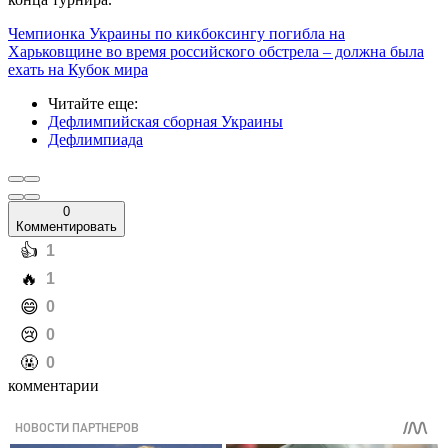
Чемпионка Украины по кикбоксингу погибла на
Харьковщине во время российского обстрела – должна была
ехать на Кубок мира
Читайте еще
:
Дефлимпийская сборная Украины
Дефлимпиада
0
Комментировать
️👍
1
️🔥
1
️😄
0
️😢
0
️🤬
0
комментарии