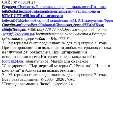
САЙТ ФУТБОЛ 24
Редакция
Соц. сети
Прогнозы
Политика конфиденциальности
Правила
сайту
facebook
УКРАИНА
Контакты
x
youtube
Правила комментирования
instagram
telegram
viber
Редакционная
политика
Украина
ЧЕМПИОНАТЫ
Первая лига
Структура собственности
Вторая лига
Германия
ЕВРОКУБКИ
Испания
Англия
Италия
Бельгия
МЛС
Нидерланды
Фран
Лига чемпионов
Онлайн-медиа «Футбол 24»
Лига Европы
пл. Галицкая, дом. 15, м. Львов,
Юношеская лига УЕФА
Лига
конференций
79008
Телефон +380 (32) 229-77-77
Адрес электронной почты
legal@24tv.com.ua
Идентификатор онлайн-медиа в Реестре
субъектов в сфере медиа — R40-06058
21+
Материалы сайта предназначены для лиц старше 21 года
При цитировании и использовании любых материалов ссылка
на "Футбол 24" обязательна. При цитировании и
использовании в сети Интернет гиперссылка на сайтт
football24.ua
обязательное. Материалы со знаком
"Спецпроект", "Партнерский материал", "Реклама", "Новости
компаний" публикуем на правах рекламы.
21+
Материалы сайта предназначены для лиц старше 21 года
Все права защищены. © 2005 -
2026
, ЧАО
"Телерадиокомпания Люкс". "Футбол 24".