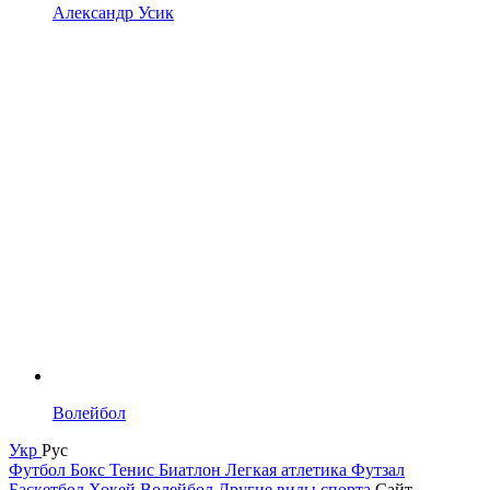
Александр Усик
Волейбол
Укр
Рус
Футбол
Бокс
Тенис
Биатлон
Легкая атлетика
Футзал
Баскетбол
Хокей
Волейбол
Другие виды спорта
Сайт