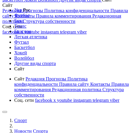
Сайт
Укр
Рус
Редакция
Прогнозы
Политика конфиденциальности
Правила
Футбол
сайту
Контакты
Правила комментирования
Редакционная
Бокс
политика
Структура собственности
Тенис
Соц. сети
Биатлон
facebook
x
youtube
instagram
telegram
viber
Легкая атлетика
Футзал
Баскетбол
Хокей
Волейбол
Другие виды спорта
Сайт
Сайт
Редакция
Прогнозы
Политика
конфиденциальности
Правила сайту
Контакты
Правила
комментирования
Редакционная политика
Структура
собственности
Соц. сети
facebook
x
youtube
instagram
telegram
viber
Спорт
Новости Cпорта