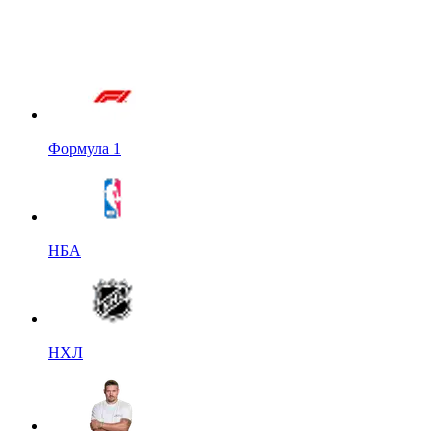
Формула 1
НБА
НХЛ