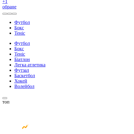
+
1
обране
Футбол
Бокс
Теніс
Футбол
Бокс
Теніс
Біатлон
Легка атлетика
Футзал
Баскетбол
Хокей
Волейбол
топ