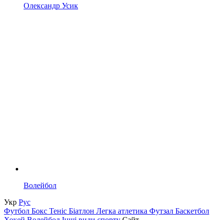
Олександр Усик
Волейбол
Укр
Рус
Футбол
Бокс
Теніс
Біатлон
Легка атлетика
Футзал
Баскетбол
Хокей
Волейбол
Інші види спорту
Сайт