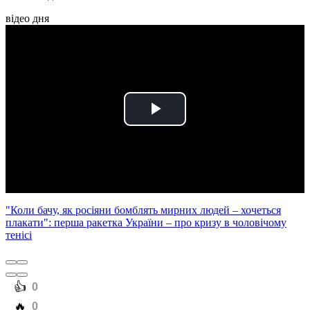
відео дня
Play
Video
"Коли бачу, як росіяни бомблять мирних людей – хочеться
плакати": перша ракетка України – про кризу в чоловічому
тенісі
️👍
0
️🔥
0