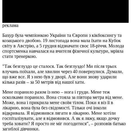
Video
реклама
Бахур була чемпіонкою України та Європи з кікбоксингу та
козацького двобою. 19 листопада вона мала їхати на Кубок
світу в Австрію, а 5 грудня відзначати своє 18-річчя. Молода
спортсменка навчалася на вчителя фізичної культури, мріяла
стати тренеркою.
"Так безглуздо це сталося. Так безглуздо! Ми після трьох
влучань поїхали, але хвилин через 40 повернулися. Думали,
що вже все. Я з нею був у дворі. Але вони знову ударили
кілька разів – за 50 метрів від нашої хати.
Мене поранило разом із нею – нога і груди. Мене теж
осколками поранило. Вона стояла за півтора метра від мене.
Може, вона і прикрила мене своїм тілом. Поки я віз її в
лікарню, вона була без свідомості. Тільки очі інколи
відкривала. Я відмовився лягати в лікарню. Мене хотіли
госпіталізувати, але я відмовився. А як я ляжу, якщо дочку
треба ховати? Я просто не міг погодитися", – розповів батько
загиблої дівчинки.