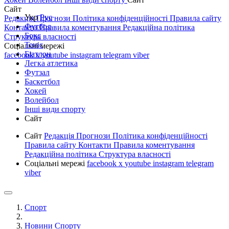
Сайт
Укр
Рус
Редакція
Прогнози
Політика конфіденційності
Правила сайту
Футбол
Контакти
Правила коментування
Редакційна політика
Бокс
Структура власності
Теніс
Соціальні мережі
Біатлон
facebook
x
youtube
instagram
telegram
viber
Легка атлетика
Футзал
Баскетбол
Хокей
Волейбол
Інші види спорту
Сайт
Сайт
Редакція
Прогнози
Політика конфіденційності
Правила сайту
Контакти
Правила коментування
Редакційна політика
Структура власності
Соціальні мережі
facebook
x
youtube
instagram
telegram
viber
Спорт
Новини Спорту