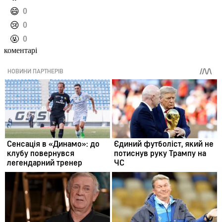
️😄
0
️😢
0
️🤬
0
коментарі