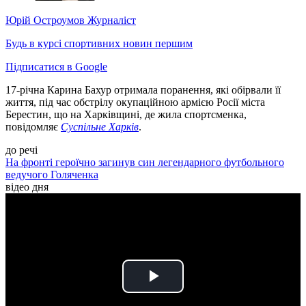
Юрій Остроумов
Журналіст
Будь в курсі спортивних новин першим
Підписатися в Google
17-річна Карина Бахур отримала поранення, які обірвали її
життя, під час обстрілу окупаційною армією Росії міста
Берестин, що на Харківщині, де жила спортсменка,
повідомляє
Суспільне Харків
.
до речі
На фронті героїчно загинув син легендарного футбольного
ведучого Голяченка
відео дня
Play