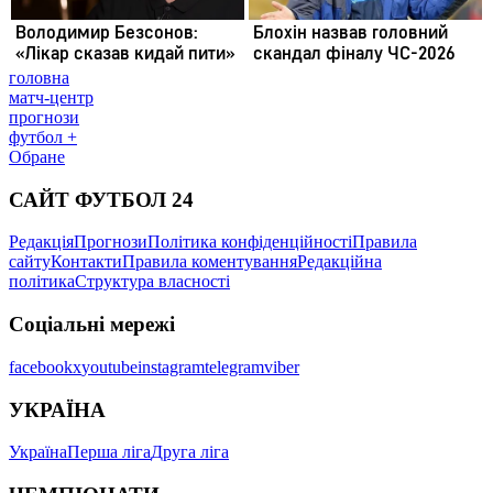
головна
матч-центр
прогнози
футбол +
Обране
САЙТ ФУТБОЛ 24
Редакція
Прогнози
Політика конфіденційності
Правила
сайту
Контакти
Правила коментування
Редакційна
політика
Структура власності
Соціальні мережі
facebook
x
youtube
instagram
telegram
viber
УКРАЇНА
Україна
Перша ліга
Друга ліга