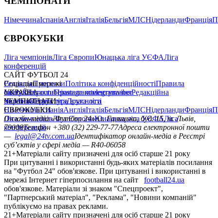
ЧЕМПІОНАТИ
Німеччина
Іспанія
Англія
Італія
Бельгія
МЛС
Нідерланди
Франція
П
ЄВРОКУБКИ
Ліга чемпіонів
Ліга Європи
Юнацька ліга УЄФА
Ліга
конференцій
САЙТ ФУТБОЛ 24
Редакція
Соціальні мережі
Прогнози
Політика конфіденційності
Правила
сайту
facebook
УКРАЇНА
Контакти
x
youtube
Правила коментування
instagram
telegram
viber
Редакційна
політика
Україна
ЧЕМПІОНАТИ
Перша ліга
Структура власності
Друга ліга
Німеччина
ЄВРОКУБКИ
Іспанія
Англія
Італія
Бельгія
МЛС
Нідерланди
Франція
П
Ліга чемпіонів
Онлайн-медіа «Футбол 24»
Ліга Європи
Юнацька ліга УЄФА
пл. Галицька, буд. 15, м. Львів,
Ліга
конференцій
79008
Телефон +380 (32) 229-77-77
Адреса електронної пошти
—
legal@24tv.com.ua
Ідентифікатор онлайн-медіа в Реєстрі
суб’єктів у сфері медіа — R40-06058
21+
Матеріали сайту призначені для осіб старше 21 року
При цитуванні і використанні будь-яких матеріалів посилання
на "Футбол 24" обов'язкове. При цитуванні і використанні в
мережі Інтернет гіперпосилання на сайт
football24.ua
обов'язкове. Матеріали зі знаком "Спецпроект",
"Партнерський матеріал", "Реклама", "Новини компаній"
публікуємо на правах реклами.
21+
Матеріали сайту призначені для осіб старше 21 року