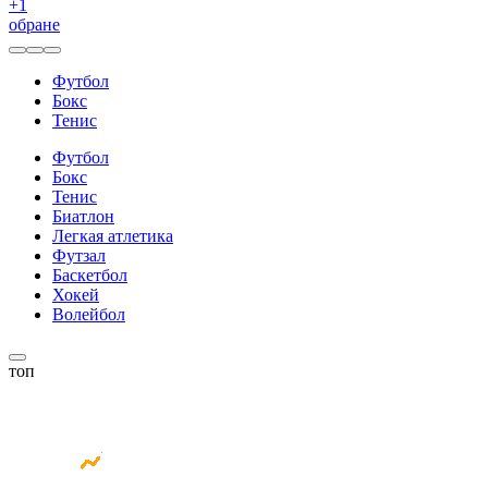
+
1
обране
Футбол
Бокс
Тенис
Футбол
Бокс
Тенис
Биатлон
Легкая атлетика
Футзал
Баскетбол
Хокей
Волейбол
топ