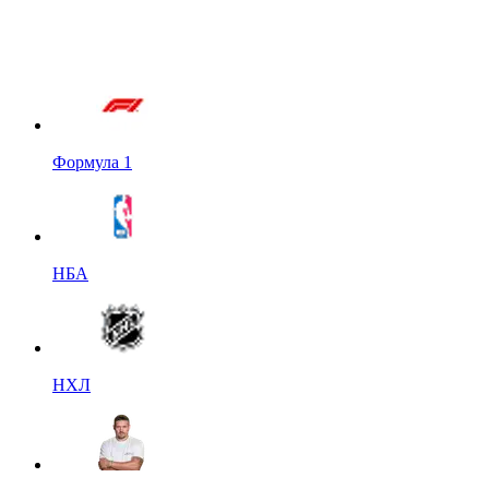
Формула 1
НБА
НХЛ