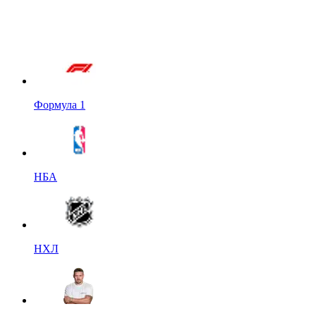
Формула 1
НБА
НХЛ