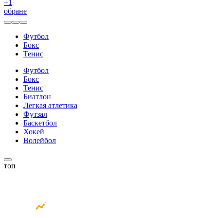
+
1
обране
Футбол
Бокс
Тенис
Футбол
Бокс
Тенис
Биатлон
Легкая атлетика
Футзал
Баскетбол
Хокей
Волейбол
топ