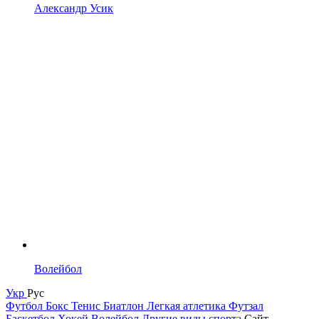
Александр Усик
Волейбол
Укр
Рус
Футбол
Бокс
Тенис
Биатлон
Легкая атлетика
Футзал
Баскетбол
Хокей
Волейбол
Другие виды спорта
Сайт