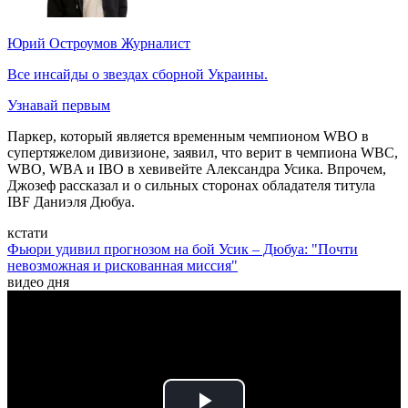
Юрий Остроумов
Журналист
Все инсайды о звездах сборной Украины.
Узнавай первым
Паркер, который является временным чемпионом WBO в
супертяжелом дивизионе, заявил, что верит в чемпиона WBC,
WBO, WBA и IBO в хевивейте Александра Усика. Впрочем,
Джозеф рассказал и о сильных сторонах обладателя титула
IBF Даниэля Дюбуа.
кстати
Фьюри удивил прогнозом на бой Усик – Дюбуа: "Почти
невозможная и рискованная миссия"
видео дня