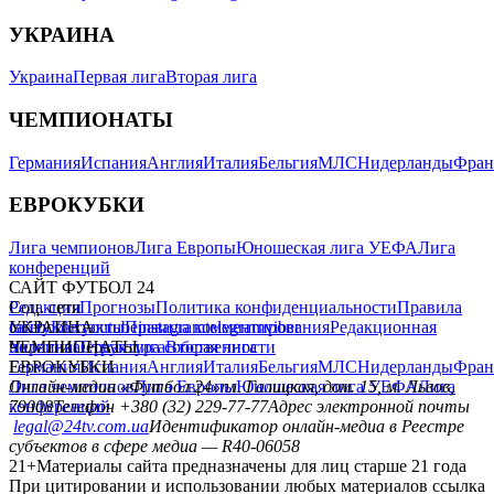
УКРАИНА
Украина
Первая лига
Вторая лига
ЧЕМПИОНАТЫ
Германия
Испания
Англия
Италия
Бельгия
МЛС
Нидерланды
Фран
ЕВРОКУБКИ
Лига чемпионов
Лига Европы
Юношеская лига УЕФА
Лига
конференций
САЙТ ФУТБОЛ 24
Редакция
Соц. сети
Прогнозы
Политика конфиденциальности
Правила
сайту
facebook
УКРАИНА
Контакты
x
youtube
Правила комментирования
instagram
telegram
viber
Редакционная
политика
Украина
ЧЕМПИОНАТЫ
Первая лига
Структура собственности
Вторая лига
Германия
ЕВРОКУБКИ
Испания
Англия
Италия
Бельгия
МЛС
Нидерланды
Фран
Лига чемпионов
Онлайн-медиа «Футбол 24»
Лига Европы
пл. Галицкая, дом. 15, м. Львов,
Юношеская лига УЕФА
Лига
конференций
79008
Телефон +380 (32) 229-77-77
Адрес электронной почты
legal@24tv.com.ua
Идентификатор онлайн-медиа в Реестре
субъектов в сфере медиа — R40-06058
21+
Материалы сайта предназначены для лиц старше 21 года
При цитировании и использовании любых материалов ссылка