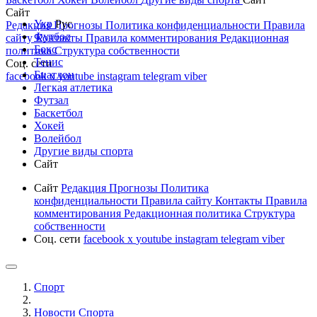
Сайт
Укр
Рус
Редакция
Прогнозы
Политика конфиденциальности
Правила
Футбол
сайту
Контакты
Правила комментирования
Редакционная
Бокс
политика
Структура собственности
Тенис
Соц. сети
Биатлон
facebook
x
youtube
instagram
telegram
viber
Легкая атлетика
Футзал
Баскетбол
Хокей
Волейбол
Другие виды спорта
Сайт
Сайт
Редакция
Прогнозы
Политика
конфиденциальности
Правила сайту
Контакты
Правила
комментирования
Редакционная политика
Структура
собственности
Соц. сети
facebook
x
youtube
instagram
telegram
viber
Спорт
Новости Cпорта