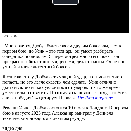
Play
Video
реклама
"Мне кажется, Дюбуа будет совсем другим боксером, чем в
первом бою, но Усик – это технарь, он умеет разбирать
соперника по деталям. Я пересмотрел много его боев – он
прекрасно работает ногами, руками, делает финты. Он очень
умный и интеллигентный боксер.
Я считаю, что у Дюбуа есть мощный удар, и он может чисто
попасть, но это легче сказать, чем сделать. Усик отлично
двигается, знает, как уклоняться от ударов, и в то же время
умеет сильно ответить. Поэтому я склоняюсь к тому, что Усик
снова победит", – цитирует Паркера
The Ring magazine
.
Реванш Усик – Дюбуа состоится 19 июля в Лондоне. В первом
бою в августе 2023 года Александр выиграл у Даниэля
техническим нокаутом в девятом раунде.
видео дня