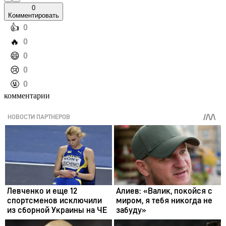
0
Комментировать
️👍
0
️🔥
0
️😄
0
️😢
0
️🤬
0
комментарии