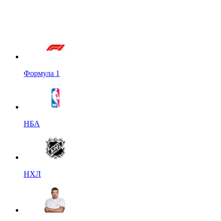
Формула 1
НБА
НХЛ