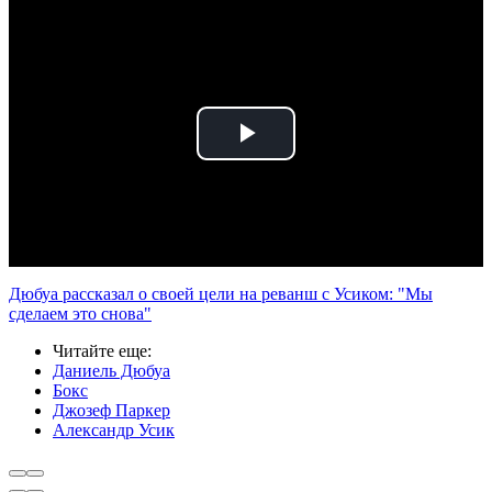
Play
Video
Дюбуа рассказал о своей цели на реванш с Усиком: "Мы
сделаем это снова"
Читайте еще
:
Даниель Дюбуа
Бокс
Джозеф Паркер
Александр Усик