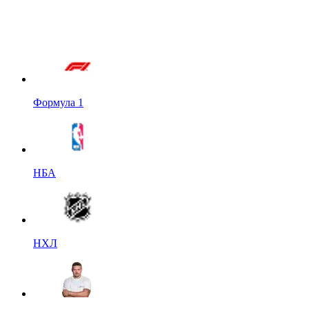
Формула 1
НБА
НХЛ