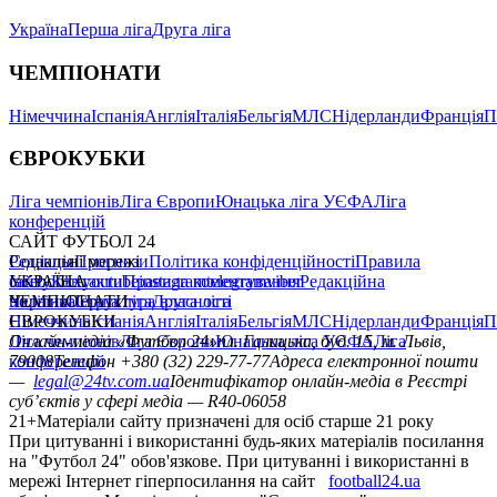
Україна
Перша ліга
Друга ліга
ЧЕМПІОНАТИ
Німеччина
Іспанія
Англія
Італія
Бельгія
МЛС
Нідерланди
Франція
П
ЄВРОКУБКИ
Ліга чемпіонів
Ліга Європи
Юнацька ліга УЄФА
Ліга
конференцій
САЙТ ФУТБОЛ 24
Редакція
Соціальні мережі
Прогнози
Політика конфіденційності
Правила
сайту
facebook
УКРАЇНА
Контакти
x
youtube
Правила коментування
instagram
telegram
viber
Редакційна
політика
Україна
ЧЕМПІОНАТИ
Перша ліга
Структура власності
Друга ліга
Німеччина
ЄВРОКУБКИ
Іспанія
Англія
Італія
Бельгія
МЛС
Нідерланди
Франція
П
Ліга чемпіонів
Онлайн-медіа «Футбол 24»
Ліга Європи
Юнацька ліга УЄФА
пл. Галицька, буд. 15, м. Львів,
Ліга
конференцій
79008
Телефон +380 (32) 229-77-77
Адреса електронної пошти
—
legal@24tv.com.ua
Ідентифікатор онлайн-медіа в Реєстрі
суб’єктів у сфері медіа — R40-06058
21+
Матеріали сайту призначені для осіб старше 21 року
При цитуванні і використанні будь-яких матеріалів посилання
на "Футбол 24" обов'язкове. При цитуванні і використанні в
мережі Інтернет гіперпосилання на сайт
football24.ua