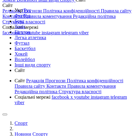
Сайт
Укр
Рус
Редакція
Прогнози
Політика конфіденційності
Правила сайту
Футбол
Контакти
Правила коментування
Редакційна політика
Бокс
Структура власності
Теніс
Соціальні мережі
Біатлон
facebook
x
youtube
instagram
telegram
viber
Легка атлетика
Футзал
Баскетбол
Хокей
Волейбол
Інші види спорту
Сайт
Сайт
Редакція
Прогнози
Політика конфіденційності
Правила сайту
Контакти
Правила коментування
Редакційна політика
Структура власності
Соціальні мережі
facebook
x
youtube
instagram
telegram
viber
Спорт
Новини Спорту