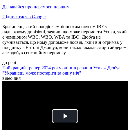
Дізнавайся про перемоги першим.
Підписатися в Google
Британець, який володіє чемпіонським поясом IBF у
надважкому дивізіоні, заявив, що може перемогти Усика, який
є чемпіоном WBC, WBO, WBA та IBO. Дюбуа не
сумнівається, що йому допоможе досвід, який він отримав у
поєдинку з Ентоні Джошуа, коли також вважався аутсайдером,
але здобув сенсаційну перемогу.
до речі
Найкращий тренер 2024 року оцінив реванш Усик – Дюбуа:
"Українець може постаріти за одну ніч"
відео дня
Play