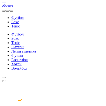
+
1
обране
Футбол
Бокс
Теніс
Футбол
Бокс
Теніс
Біатлон
Легка атлетика
Футзал
Баскетбол
Хокей
Волейбол
топ