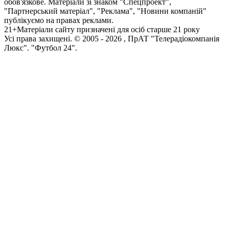
обов'язкове. Матеріали зі знаком "Спецпроект",
"Партнерський матеріал", "Реклама", "Новини компаній"
публікуємо на правах реклами.
21+
Матеріали сайту призначені для осіб старше 21 року
Усi права захищенi. © 2005 -
2026
, ПрАТ "Телерадіокомпанія
Люкс". "Футбол 24".