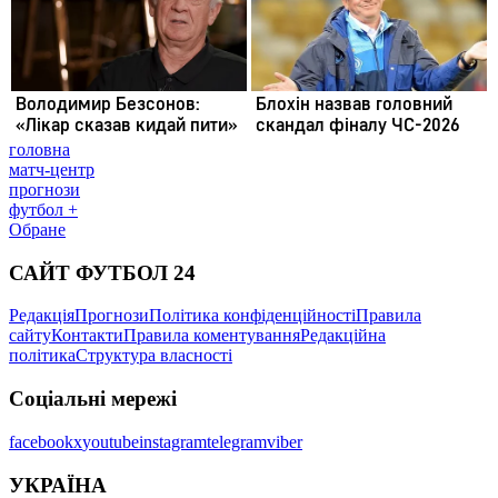
головна
матч-центр
прогнози
футбол +
Обране
САЙТ ФУТБОЛ 24
Редакція
Прогнози
Політика конфіденційності
Правила
сайту
Контакти
Правила коментування
Редакційна
політика
Структура власності
Соціальні мережі
facebook
x
youtube
instagram
telegram
viber
УКРАЇНА