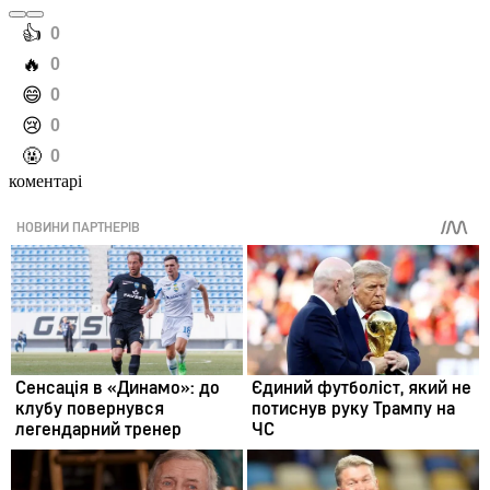
️👍
0
️🔥
0
️😄
0
️😢
0
️🤬
0
коментарі