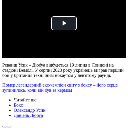
Play
Video
Реванш Усик – Дюбуа відбудеться 19 липня в Лондоні на
стадіоні Вемблі. У серпні 2023 року українець виграв перший
бой у британця технічним нокаутом у дев'ятому раунді.
Помер легендарний екс-чемпіон світу з боксу – його серце
зупинилось, коли він був за кермом
Читайте ще
:
Бокс
Олександр Усик
Даніель Дюбуа