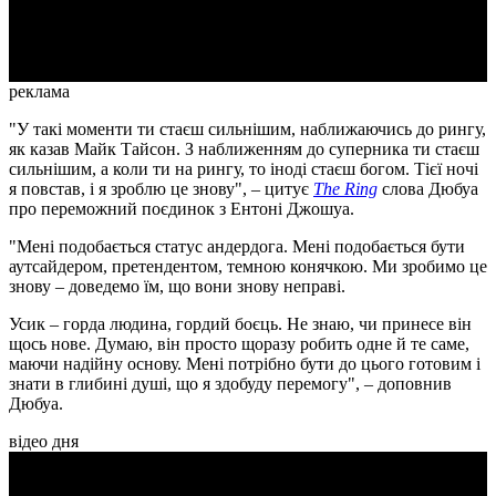
Video
реклама
"У такі моменти ти стаєш сильнішим, наближаючись до рингу,
як казав Майк Тайсон. З наближенням до суперника ти стаєш
сильнішим, а коли ти на рингу, то іноді стаєш богом. Тієї ночі
я повстав, і я зроблю це знову", – цитує
The Ring
слова Дюбуа
про переможний поєдинок з Ентоні Джошуа.
"Мені подобається статус андердога. Мені подобається бути
аутсайдером, претендентом, темною конячкою. Ми зробимо це
знову – доведемо їм, що вони знову неправі.
Усик – горда людина, гордий боєць. Не знаю, чи принесе він
щось нове. Думаю, він просто щоразу робить одне й те саме,
маючи надійну основу. Мені потрібно бути до цього готовим і
знати в глибині душі, що я здобуду перемогу", – доповнив
Дюбуа.
відео дня