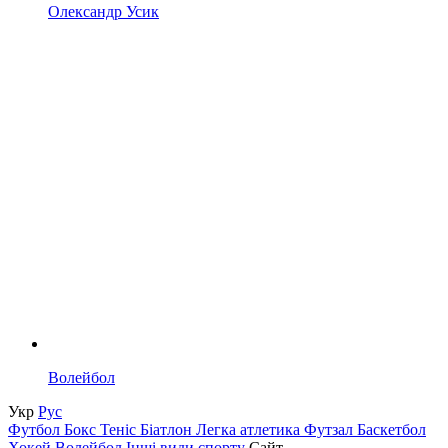
Олександр Усик
Волейбол
Укр
Рус
Футбол
Бокс
Теніс
Біатлон
Легка атлетика
Футзал
Баскетбол
Хокей
Волейбол
Інші види спорту
Сайт