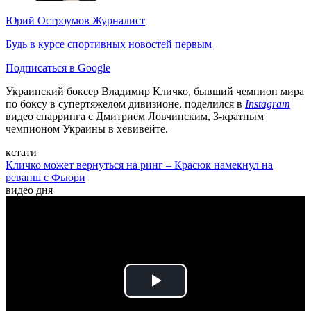
Юрий Остроумов
Журналист
Будь в курсе спортивных новостей первым
Подписаться в Google
Украинский боксер Владимир Кличко, бывший чемпион мира
по боксу в супертяжелом дивизионе, поделился в
Instagram
видео спарринга с Дмитрием Ловчинским, 3-кратным
чемпионом Украины в хевивейте.
кстати
Кличко может вернуться на ринг – Красюк намекнул на
реванш с Фьюри
видео дня
Play