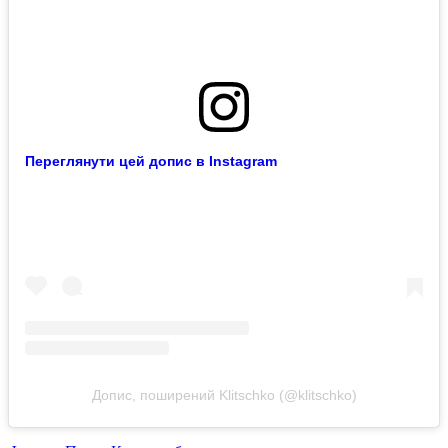
Переглянути цей допис в Instagram
Допис, поширений Klitschko (@klitschko)