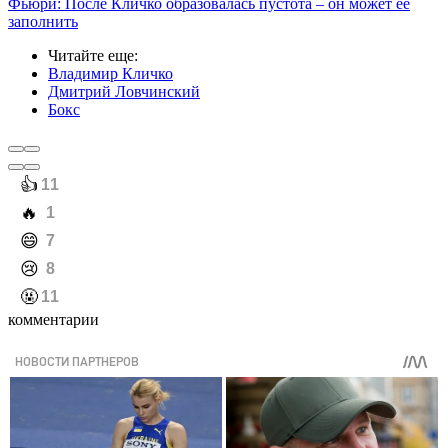
Фьюри: После Кличко образовалась пустота – он может ее
заполнить
Читайте еще
:
Владимир Кличко
Дмитрий Ловчинский
Бокс
️👍
11
️🔥
1
️😄
7
️😢
8
️🤬
11
комментарии