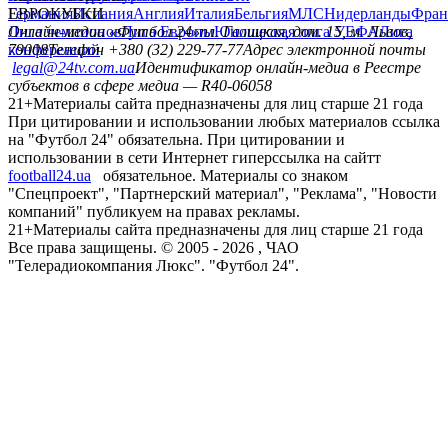
Германия
ЕВРОКУБКИ
Испания
Англия
Италия
Бельгия
МЛС
Нидерланды
Фран
Лига чемпионов
Онлайн-медиа «Футбол 24»
Лига Европы
пл. Галицкая, дом. 15, м. Львов,
Юношеская лига УЕФА
Лига
конференций
79008
Телефон +380 (32) 229-77-77
Адрес электронной почты
legal@24tv.com.ua
Идентификатор онлайн-медиа в Реестре
субъектов в сфере медиа — R40-06058
21+
Материалы сайта предназначены для лиц старше 21 года
При цитировании и использовании любых материалов ссылка
на "Футбол 24" обязательна. При цитировании и
использовании в сети Интернет гиперссылка на сайтт
football24.ua
обязательное. Материалы со знаком
"Спецпроект", "Партнерский материал", "Реклама", "Новости
компаний" публикуем на правах рекламы.
21+
Материалы сайта предназначены для лиц старше 21 года
Все права защищены. © 2005 -
2026
, ЧАО
"Телерадиокомпания Люкс". "Футбол 24".