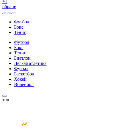
+
1
обране
Футбол
Бокс
Тенис
Футбол
Бокс
Тенис
Биатлон
Легкая атлетика
Футзал
Баскетбол
Хокей
Волейбол
топ