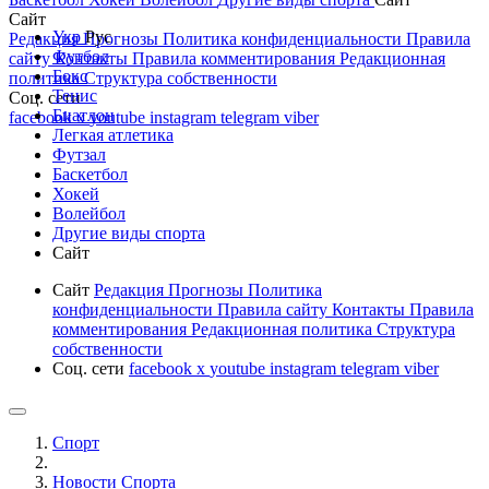
Сайт
Укр
Рус
Редакция
Прогнозы
Политика конфиденциальности
Правила
Футбол
сайту
Контакты
Правила комментирования
Редакционная
Бокс
политика
Структура собственности
Тенис
Соц. сети
Биатлон
facebook
x
youtube
instagram
telegram
viber
Легкая атлетика
Футзал
Баскетбол
Хокей
Волейбол
Другие виды спорта
Сайт
Сайт
Редакция
Прогнозы
Политика
конфиденциальности
Правила сайту
Контакты
Правила
комментирования
Редакционная политика
Структура
собственности
Соц. сети
facebook
x
youtube
instagram
telegram
viber
Спорт
Новости Cпорта