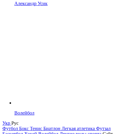
Александр Усик
Волейбол
Укр
Рус
Футбол
Бокс
Тенис
Биатлон
Легкая атлетика
Футзал
Баскетбол
Хокей
Волейбол
Другие виды спорта
Сайт