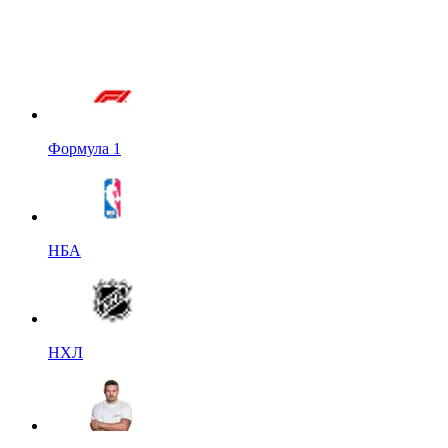
Формула 1
НБА
НХЛ