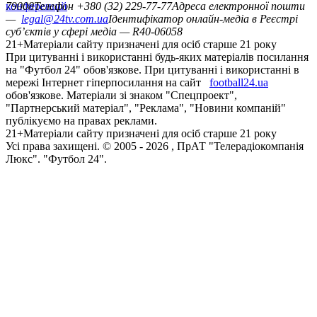
конференцій
79008
Телефон +380 (32) 229-77-77
Адреса електронної пошти
—
legal@24tv.com.ua
Ідентифікатор онлайн-медіа в Реєстрі
суб’єктів у сфері медіа — R40-06058
21+
Матеріали сайту призначені для осіб старше 21 року
При цитуванні і використанні будь-яких матеріалів посилання
на "Футбол 24" обов'язкове. При цитуванні і використанні в
мережі Інтернет гіперпосилання на сайт
football24.ua
обов'язкове. Матеріали зі знаком "Спецпроект",
"Партнерський матеріал", "Реклама", "Новини компаній"
публікуємо на правах реклами.
21+
Матеріали сайту призначені для осіб старше 21 року
Усi права захищенi. © 2005 -
2026
, ПрАТ "Телерадіокомпанія
Люкс". "Футбол 24".