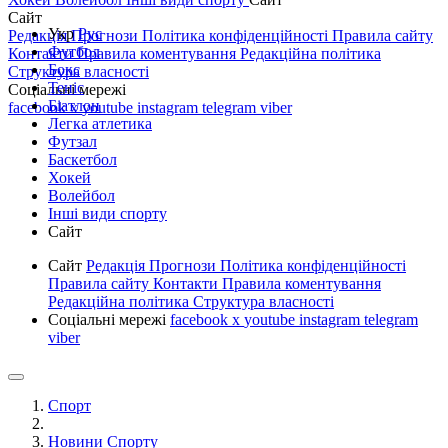
Сайт
Укр
Рус
Редакція
Прогнози
Політика конфіденційності
Правила сайту
Футбол
Контакти
Правила коментування
Редакційна політика
Бокс
Структура власності
Теніс
Соціальні мережі
Біатлон
facebook
x
youtube
instagram
telegram
viber
Легка атлетика
Футзал
Баскетбол
Хокей
Волейбол
Інші види спорту
Сайт
Сайт
Редакція
Прогнози
Політика конфіденційності
Правила сайту
Контакти
Правила коментування
Редакційна політика
Структура власності
Соціальні мережі
facebook
x
youtube
instagram
telegram
viber
Спорт
Новини Спорту