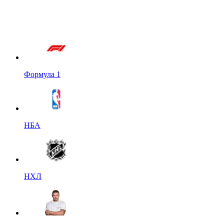
Формула 1
НБА
НХЛ