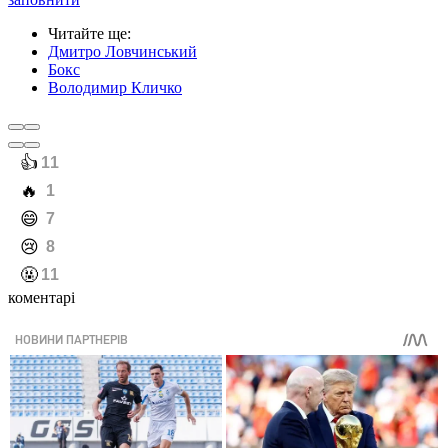
Читайте ще
:
Дмитро Ловчинський
Бокс
Володимир Кличко
️👍
11
️🔥
1
️😄
7
️😢
8
️🤬
11
коментарі