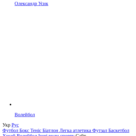
Олександр Усик
Волейбол
Укр
Рус
Футбол
Бокс
Теніс
Біатлон
Легка атлетика
Футзал
Баскетбол
Хокей
Волейбол
Інші види спорту
Сайт