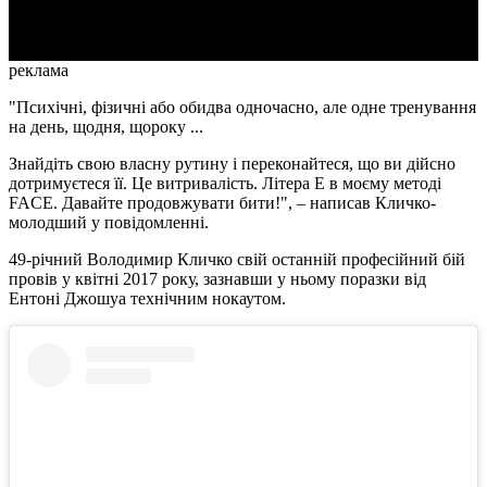
Video
реклама
"Психічні, фізичні або обидва одночасно, але одне тренування
на день, щодня, щороку ...
Знайдіть свою власну рутину і переконайтеся, що ви дійсно
дотримуєтеся її. Це витривалість. Літера Е в моєму методі
FACE. Давайте продовжувати бити!", – написав Кличко-
молодший у повідомленні.
49-річний Володимир Кличко свій останній професійний бій
провів у квітні 2017 року, зазнавши у ньому поразки від
Ентоні Джошуа технічним нокаутом.