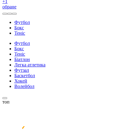
+
1
обране
Футбол
Бокс
Теніс
Футбол
Бокс
Теніс
Біатлон
Легка атлетика
Футзал
Баскетбол
Хокей
Волейбол
топ