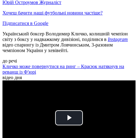
Юрій Остроумов
Журналіст
Хочеш бачити наші футбольні новини частіше?
Підписатися в Google
Український боксер Володимир Кличко, колишній чемпіон
світу з боксу у надважкому дивізіоні, поділився в
Instagram
відео спарингу із Дмитром Ловчинським, 3-разовим
чемпіоном України у хевівейті.
до речі
Кличко може повернутися на ринг – Красюк натякнув на
реванш із Ф'юрі
відео дня
Play