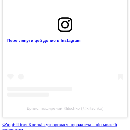
Переглянути цей допис в Instagram
Допис, поширений Klitschko (@klitschko)
Ф'юрі: Після Кличків утворилася порожнеча – він може її
заповнити