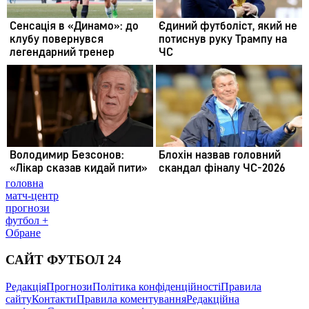
головна
матч-центр
прогнози
футбол +
Обране
САЙТ ФУТБОЛ 24
Редакція
Прогнози
Політика конфіденційності
Правила
сайту
Контакти
Правила коментування
Редакційна