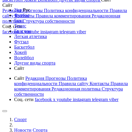
Сайт
Укр
Рус
Редакция
Прогнозы
Политика конфиденциальности
Правила
Футбол
сайту
Контакты
Правила комментирования
Редакционная
Бокс
политика
Структура собственности
Тенис
Соц. сети
Биатлон
facebook
x
youtube
instagram
telegram
viber
Легкая атлетика
Футзал
Баскетбол
Хокей
Волейбол
Другие виды спорта
Сайт
Сайт
Редакция
Прогнозы
Политика
конфиденциальности
Правила сайту
Контакты
Правила
комментирования
Редакционная политика
Структура
собственности
Соц. сети
facebook
x
youtube
instagram
telegram
viber
Спорт
Новости Cпорта