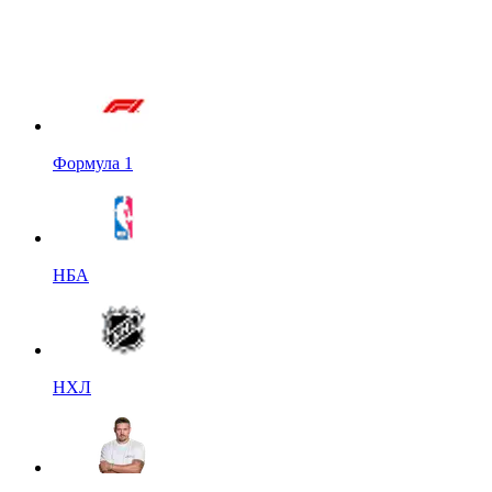
Формула 1
НБА
НХЛ