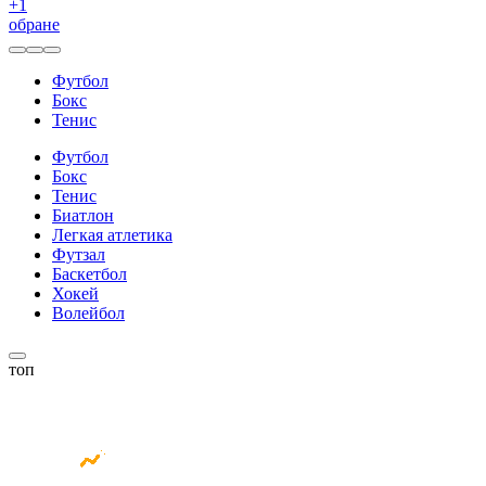
+
1
обране
Футбол
Бокс
Тенис
Футбол
Бокс
Тенис
Биатлон
Легкая атлетика
Футзал
Баскетбол
Хокей
Волейбол
топ