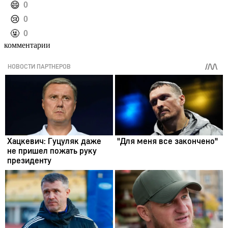
️😄
0
️😢
0
️🤬
0
комментарии