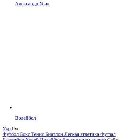
Александр Усик
Волейбол
Укр
Рус
Футбол
Бокс
Тенис
Биатлон
Легкая атлетика
Футзал
Баскетбол
Хокей
Волейбол
Другие виды спорта
Сайт