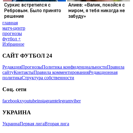
главная
матч-центр
прогнозы
футбол +
Избранное
САЙТ ФУТБОЛ 24
Редакция
Прогнозы
Политика конфиденциальности
Правила
сайту
Контакты
Правила комментирования
Редакционная
политика
Структура собственности
Соц. сети
facebook
x
youtube
instagram
telegram
viber
УКРАИНА
Украина
Первая лига
Вторая лига