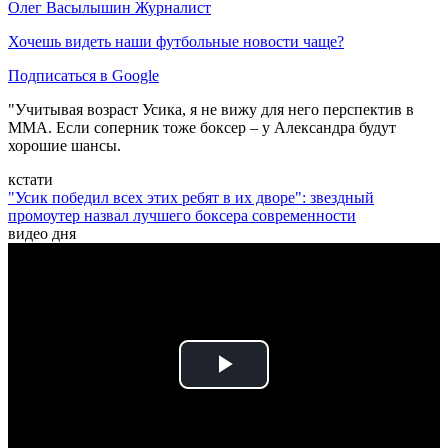
Олег Васылышин
Журналист
Хочешь видеть наши футбольные новости чаще?
Подписаться в Google
"Учитывая возраст Усика, я не вижу для него перспектив в
ММА. Если соперник тоже боксер – у Александра будут
хорошие шансы.
кстати
"Усик победил всех этих ребят в их дворе": звездный
промоутер назвал лучшего боксера современности
видео дня
Play
Video