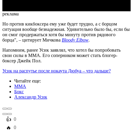
реклама
Но против кикбоксера ему уже будет трудно, а с борцом
ситуация вообще безнадежная. Удивительно было бы, если бы
он смог продержаться хотя бы минуту против рядового
борца", – цитирует Мичкова
Bloody Elbow
.
Напомним, ранее Усик заявлял, что хотел бы попробовать
свои силы в ММА. Его соперником может стать блогер-
боксер Джейк Пол.
Усик на распутье после нокаута Дюбуа – что дальше?
Читайте еще
:
ММА
Бокс
Александр Усик
️👍
0
️🔥
0