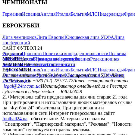
ЧЕМПИОНАТЫ
Германия
Испания
Англия
Италия
Бельгия
МЛС
Нидерланды
Фран
ЕВРОКУБКИ
Лига чемпионов
Лига Европы
Юношеская лига УЕФА
Лига
конференций
САЙТ ФУТБОЛ 24
Редакция
Соц. сети
Прогнозы
Политика конфиденциальности
Правила
сайту
facebook
УКРАИНА
Контакты
x
youtube
Правила комментирования
instagram
telegram
viber
Редакционная
политика
Украина
ЧЕМПИОНАТЫ
Первая лига
Структура собственности
Вторая лига
Германия
ЕВРОКУБКИ
Испания
Англия
Италия
Бельгия
МЛС
Нидерланды
Фран
Лига чемпионов
Онлайн-медиа «Футбол 24»
Лига Европы
пл. Галицкая, дом. 15, м. Львов,
Юношеская лига УЕФА
Лига
конференций
79008
Телефон +380 (32) 229-77-77
Адрес электронной почты
legal@24tv.com.ua
Идентификатор онлайн-медиа в Реестре
субъектов в сфере медиа — R40-06058
21+
Материалы сайта предназначены для лиц старше 21 года
При цитировании и использовании любых материалов ссылка
на "Футбол 24" обязательна. При цитировании и
использовании в сети Интернет гиперссылка на сайтт
football24.ua
обязательное. Материалы со знаком
"Спецпроект", "Партнерский материал", "Реклама", "Новости
компаний" публикуем на правах рекламы.
21+
Материалы сайта предназначены для лиц старше 21 года