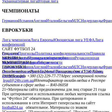
Украина
Первая лига
Вторая лига
ЧЕМПИОНАТЫ
Германия
Испания
Англия
Италия
Бельгия
МЛС
Нидерланды
Фран
ЕВРОКУБКИ
Лига чемпионов
Лига Европы
Юношеская лига УЕФА
Лига
конференций
САЙТ ФУТБОЛ 24
Редакция
Соц. сети
Прогнозы
Политика конфиденциальности
Правила
сайту
facebook
УКРАИНА
Контакты
x
youtube
Правила комментирования
instagram
telegram
viber
Редакционная
политика
Украина
ЧЕМПИОНАТЫ
Первая лига
Структура собственности
Вторая лига
Германия
ЕВРОКУБКИ
Испания
Англия
Италия
Бельгия
МЛС
Нидерланды
Фран
Лига чемпионов
Онлайн-медиа «Футбол 24»
Лига Европы
пл. Галицкая, дом. 15, м. Львов,
Юношеская лига УЕФА
Лига
конференций
79008
Телефон +380 (32) 229-77-77
Адрес электронной почты
legal@24tv.com.ua
Идентификатор онлайн-медиа в Реестре
субъектов в сфере медиа — R40-06058
21+
Материалы сайта предназначены для лиц старше 21 года
При цитировании и использовании любых материалов ссылка
на "Футбол 24" обязательна. При цитировании и
использовании в сети Интернет гиперссылка на сайтт
football24.ua
обязательное. Материалы со знаком
"Спецпроект", "Партнерский материал", "Реклама", "Новости