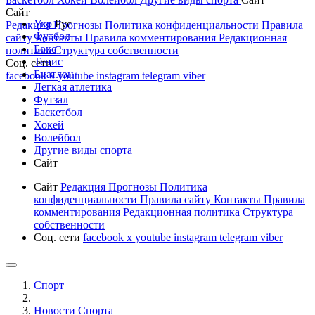
Сайт
Укр
Рус
Редакция
Прогнозы
Политика конфиденциальности
Правила
Футбол
сайту
Контакты
Правила комментирования
Редакционная
Бокс
политика
Структура собственности
Тенис
Соц. сети
Биатлон
facebook
x
youtube
instagram
telegram
viber
Легкая атлетика
Футзал
Баскетбол
Хокей
Волейбол
Другие виды спорта
Сайт
Сайт
Редакция
Прогнозы
Политика
конфиденциальности
Правила сайту
Контакты
Правила
комментирования
Редакционная политика
Структура
собственности
Соц. сети
facebook
x
youtube
instagram
telegram
viber
Спорт
Новости Cпорта