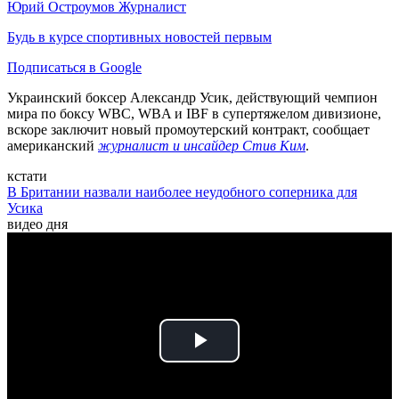
Юрий Остроумов
Журналист
Будь в курсе спортивных новостей первым
Подписаться в Google
Украинский боксер Александр Усик, действующий чемпион
мира по боксу WBC, WBA и IBF в супертяжелом дивизионе,
вскоре заключит новый промоутерский контракт, сообщает
американский
журналист и инсайдер Стив Ким
.
кстати
В Британии назвали наиболее неудобного соперника для
Усика
видео дня
Play