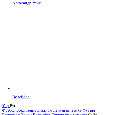
Александр Усик
Волейбол
Укр
Рус
Футбол
Бокс
Тенис
Биатлон
Легкая атлетика
Футзал
Баскетбол
Хокей
Волейбол
Другие виды спорта
Сайт