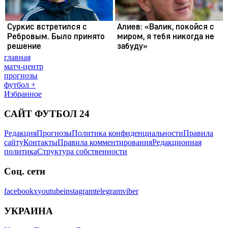
главная
матч-центр
прогнозы
футбол +
Избранное
САЙТ ФУТБОЛ 24
Редакция
Прогнозы
Политика конфиденциальности
Правила
сайту
Контакты
Правила комментирования
Редакционная
политика
Структура собственности
Соц. сети
facebook
x
youtube
instagram
telegram
viber
УКРАИНА