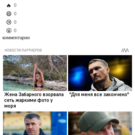
️🔥
0
️😄
0
️😢
0
️🤬
0
комментарии