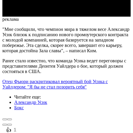
Video
реклама
"Мне сообщили, что чемпион мира в тяжелом весе Александр
Усик близок к подписанию нового промоутерского контракта
с молодой компанией, которая базируется на западном
побережье. Эта сделка, скорее всего, завершит его карьеру,
которая достойна Зала славы", – написал Ким.
Ранее стало известно, что команда Усика ведет переговоры с
представителями Деонтея Уайлдера о бое, который должен
состояться в США.
Отец Фьюри раскритиковал вероятный бой Усика с
Уайлдером: "Я бы не стал позорить себя"
Читайте еще
:
Александр Усик
Бокс
️👍
1