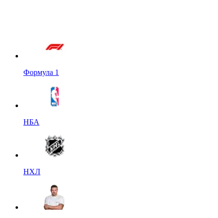
Формула 1
НБА
НХЛ