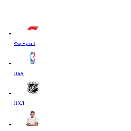
Формула 1
НБА
НХЛ