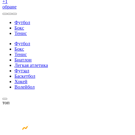
+
1
обране
Футбол
Бокс
Тенис
Футбол
Бокс
Тенис
Биатлон
Легкая атлетика
Футзал
Баскетбол
Хокей
Волейбол
топ