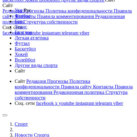
Сайт
Укр
Рус
Редакция
Прогнозы
Политика конфиденциальности
Правила
Футбол
сайту
Контакты
Правила комментирования
Редакционная
Бокс
политика
Структура собственности
Тенис
Соц. сети
Биатлон
facebook
x
youtube
instagram
telegram
viber
Легкая атлетика
Футзал
Баскетбол
Хокей
Волейбол
Другие виды спорта
Сайт
Сайт
Редакция
Прогнозы
Политика
конфиденциальности
Правила сайту
Контакты
Правила
комментирования
Редакционная политика
Структура
собственности
Соц. сети
facebook
x
youtube
instagram
telegram
viber
Спорт
Новости Cпорта