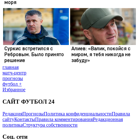
главная
матч-центр
прогнозы
футбол +
Избранное
САЙТ ФУТБОЛ 24
Редакция
Прогнозы
Политика конфиденциальности
Правила
сайту
Контакты
Правила комментирования
Редакционная
политика
Структура собственности
Соц. сети