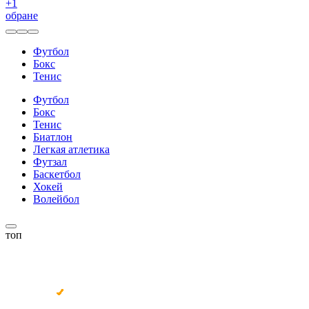
+
1
обране
Футбол
Бокс
Тенис
Футбол
Бокс
Тенис
Биатлон
Легкая атлетика
Футзал
Баскетбол
Хокей
Волейбол
топ