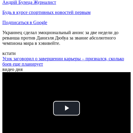
Андрій Булеца
Журналист
Будь в курсе спортивных новостей первым
Подписаться в Google
Украинец сделал эмоциональный анонс за две недели до
реванша против Даниэля Дюбуа за звание абсолютного
чемпиона мира в хэвивейте.
кстати
Усик заговорил о завершении карьеры – признался, сколько
боев еще планирует
видео дня
Play
Video