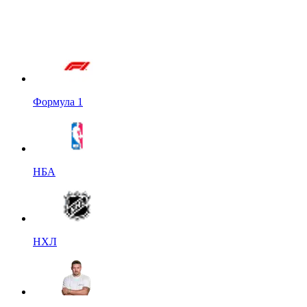
Формула 1
НБА
НХЛ