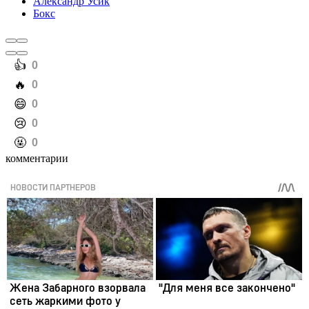
Александр Усик
Бокс
️👍
0
️🔥
0
️😄
0
️😢
0
️🤬
0
комментарии