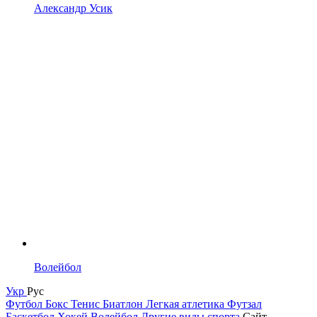
Александр Усик
Волейбол
Укр
Рус
Футбол
Бокс
Тенис
Биатлон
Легкая атлетика
Футзал
Баскетбол
Хокей
Волейбол
Другие виды спорта
Сайт