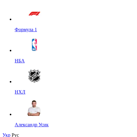
Формула 1
НБА
НХЛ
Александр Усик
Укр
Рус