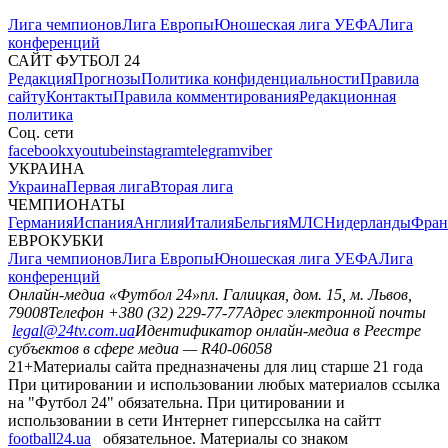
Лига чемпионов
Лига Европы
Юношеская лига УЕФА
Лига
конференций
САЙТ ФУТБОЛ 24
Редакция
Прогнозы
Политика конфиденциальности
Правила
сайту
Контакты
Правила комментирования
Редакционная
политика
Соц. сети
facebook
x
youtube
instagram
telegram
viber
УКРАИНА
Украина
Первая лига
Вторая лига
ЧЕМПИОНАТЫ
Германия
Испания
Англия
Италия
Бельгия
МЛС
Нидерланды
Фран
ЕВРОКУБКИ
Лига чемпионов
Лига Европы
Юношеская лига УЕФА
Лига
конференций
Онлайн-медиа «Футбол 24»
пл. Галицкая, дом. 15, м. Львов,
79008
Телефон +380 (32) 229-77-77
Адрес электронной почты
legal@24tv.com.ua
Идентификатор онлайн-медиа в Реестре
субъектов в сфере медиа — R40-06058
21+
Материалы сайта предназначены для лиц старше 21 года
При цитировании и использовании любых материалов ссылка
на "Футбол 24" обязательна. При цитировании и
использовании в сети Интернет гиперссылка на сайтт
football24.ua
обязательное. Материалы со знаком