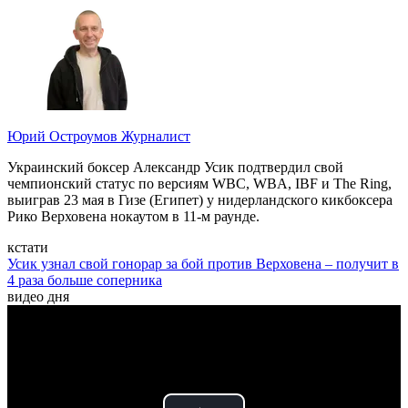
Юрий Остроумов
Журналист
Украинский боксер Александр Усик подтвердил свой
чемпионский статус по версиям WBC, WBA, IBF и The Ring,
выиграв 23 мая в Гизе (Египет) у нидерландского кикбоксера
Рико Верховена нокаутом в 11-м раунде.
кстати
Усик узнал свой гонорар за бой против Верховена – получит в
4 раза больше соперника
видео дня