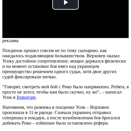
Play
Video
реклама
Поединок прошел совсем не по тому сценарию, как
ожидалось подавляющим большинством. Верховен оказал
Усику достойное сопротивление, мощно держался физически
и на момент остановки боя имел над украинцем
преимущество решением одного судьи, хотя двое других
судей фиксировали ничью.
"Говорят, смотреть мой бой с Рико было напряженно. Ребята, я
просто не хотел, чтобы вам было скучно, ну же", – написал
Усик в
Instagram
.
Напомним, что развязка в поединке Усик – Верховен
произошла в 11-м раунде. Сначала украинец отправил
соперника в нокдаун, а после возобновления боя бросился
добивать Рико – избиение было остановлено рефери.