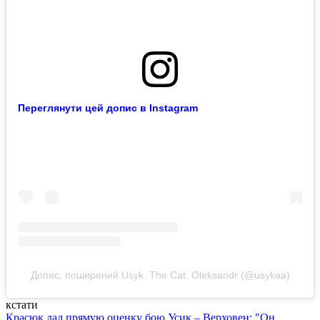
Переглянути цей допис в Instagram
Допис, поширений Usyk. The Cat. Oleksandr (@usykaa)
кстати
Красюк дал прямую оценку бою Усик – Верховен: "Он