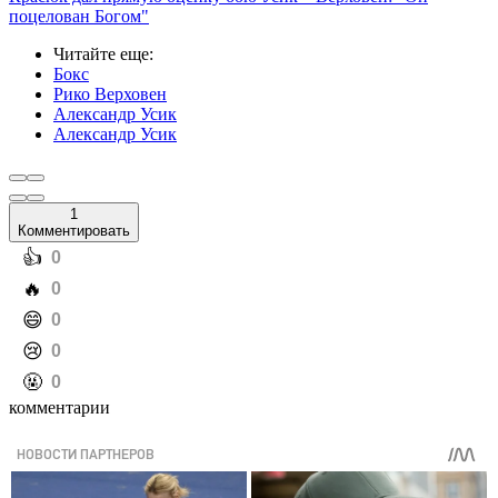
поцелован Богом"
Читайте еще
:
Бокс
Рико Верховен
Александр Усик
Александр Усик
1
Комментировать
️👍
0
️🔥
0
️😄
0
️😢
0
️🤬
0
комментарии