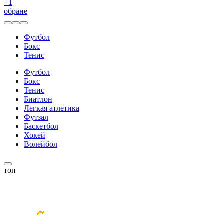
+
1
обране
Футбол
Бокс
Тенис
Футбол
Бокс
Тенис
Биатлон
Легкая атлетика
Футзал
Баскетбол
Хокей
Волейбол
топ