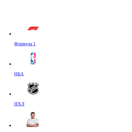
Формула 1
НБА
НХЛ