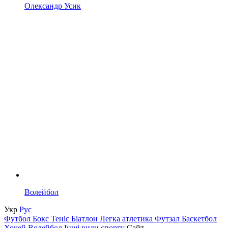
Олександр Усик
Волейбол
Укр
Рус
Футбол
Бокс
Теніс
Біатлон
Легка атлетика
Футзал
Баскетбол
Хокей
Волейбол
Інші види спорту
Сайт