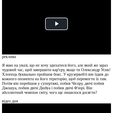
Play
Video
реклама
Я маю на увазі, що не хочу здихатися його, але який же зараз
чудовий час, щоб завершити кар'єру, якщо ти Олександр Усик!
Хлопець буквально пройшов бокс. У крузервейті він їздив до
кожного опонента на його територію, щоб перемогти їх там.
Потім він перейшов у супертяжі, побив Чісору, двічі побив
Джошуа, побив двічі Дюбуа і побив двічі Ф'юрі. Він
абсолютний чемпіон світу, чого ще лишилося досягти?
відео дня