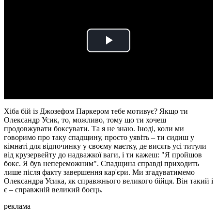
Play
Video
Хіба бій із Джозефом Паркером тебе мотивує? Якщо ти
Олександр Усик, то, можливо, тому що ти хочеш
продовжувати боксувати. Та я не знаю. Іноді, коли ми
говоримо про таку спадщину, просто уявіть – ти сидиш у
кімнаті для відпочинку у своєму маєтку, де висять усі титули
від крузервейту до надважкої ваги, і ти кажеш: "Я пройшов
бокс. Я був непереможним". Спадщина справді приходить
лише після факту завершення кар'єри. Ми згадуватимемо
Олександра Усика, як справжнього великого бійця. Він такий і
є – справжній великий боєць.
реклама