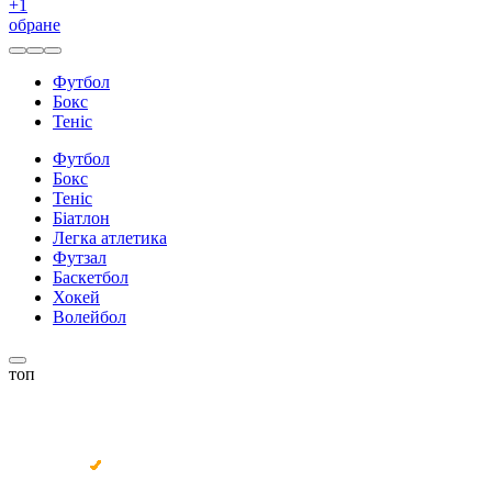
+
1
обране
Футбол
Бокс
Теніс
Футбол
Бокс
Теніс
Біатлон
Легка атлетика
Футзал
Баскетбол
Хокей
Волейбол
топ