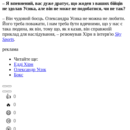
– Я впевнений, вас дуже дратує, що жоден з ваших бійців
не здолав Усика, але він не може не подобатися, чи не так?
– Він чудовий боєць. Олександра Усика не можна не любити.
Його треба поважати, і нам треба бути вдячними, що у нас є
така людина, як він, тому що, як я казав, він справжній
приклад для наслідування, – резюмував Хірн в інтерв'ю
Sky
Sports
.
реклама
Читайте ще
:
Едді Хірн
Олександр Усик
Бокс
️👍
0
️🔥
0
️😄
0
️😢
0
️🤬
0