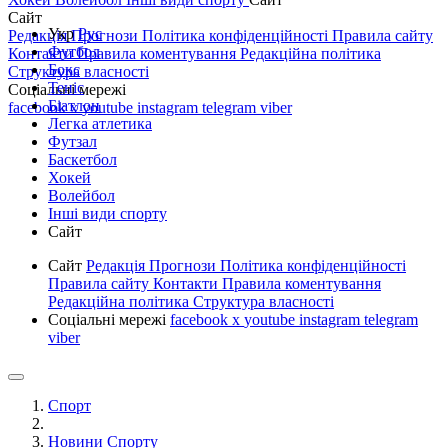
Сайт
Укр
Рус
Редакція
Прогнози
Політика конфіденційності
Правила сайту
Футбол
Контакти
Правила коментування
Редакційна політика
Бокс
Структура власності
Теніс
Соціальні мережі
Біатлон
facebook
x
youtube
instagram
telegram
viber
Легка атлетика
Футзал
Баскетбол
Хокей
Волейбол
Інші види спорту
Сайт
Сайт
Редакція
Прогнози
Політика конфіденційності
Правила сайту
Контакти
Правила коментування
Редакційна політика
Структура власності
Соціальні мережі
facebook
x
youtube
instagram
telegram
viber
Спорт
Новини Спорту