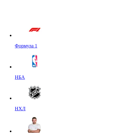
Формула 1
НБА
НХЛ