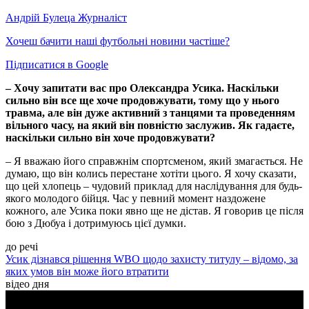
Андрій Булеца
Журналіст
Хочеш бачити наші футбольні новини частіше?
Підписатися в Google
– Хочу запитати вас про Олександра Усика. Наскільки
сильно він все ще хоче продовжувати, тому що у нього
травма, але він дуже активний з танцями та проведенням
вільного часу, на який він повністю заслужив. Як гадаєте,
наскільки сильно він хоче продовжувати?
– Я вважаю його справжнім спортсменом, який змагається. Не
думаю, що він колись перестане хотіти цього. Я хочу сказати,
що цей хлопець – чудовий приклад для наслідування для будь-
якого молодого бійця. Час у певний момент наздожене
кожного, але Усика поки явно ще не дістав. Я говорив це після
бою з Дюбуа і дотримуюсь цієї думки.
до речі
Усик дізнався рішення WBO щодо захисту титулу – відомо, за
яких умов він може його втратити
відео дня