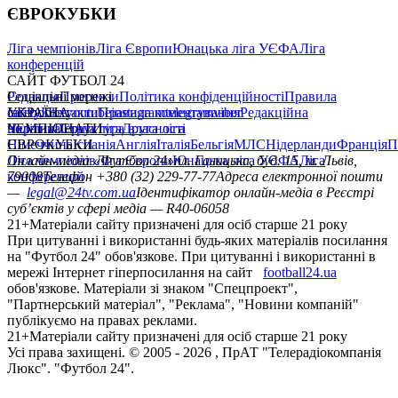
ЄВРОКУБКИ
Ліга чемпіонів
Ліга Європи
Юнацька ліга УЄФА
Ліга
конференцій
САЙТ ФУТБОЛ 24
Редакція
Соціальні мережі
Прогнози
Політика конфіденційності
Правила
сайту
facebook
УКРАЇНА
Контакти
x
youtube
Правила коментування
instagram
telegram
viber
Редакційна
політика
Україна
ЧЕМПІОНАТИ
Перша ліга
Структура власності
Друга ліга
Німеччина
ЄВРОКУБКИ
Іспанія
Англія
Італія
Бельгія
МЛС
Нідерланди
Франція
П
Ліга чемпіонів
Онлайн-медіа «Футбол 24»
Ліга Європи
Юнацька ліга УЄФА
пл. Галицька, буд. 15, м. Львів,
Ліга
конференцій
79008
Телефон +380 (32) 229-77-77
Адреса електронної пошти
—
legal@24tv.com.ua
Ідентифікатор онлайн-медіа в Реєстрі
суб’єктів у сфері медіа — R40-06058
21+
Матеріали сайту призначені для осіб старше 21 року
При цитуванні і використанні будь-яких матеріалів посилання
на "Футбол 24" обов'язкове. При цитуванні і використанні в
мережі Інтернет гіперпосилання на сайт
football24.ua
обов'язкове. Матеріали зі знаком "Спецпроект",
"Партнерський матеріал", "Реклама", "Новини компаній"
публікуємо на правах реклами.
21+
Матеріали сайту призначені для осіб старше 21 року
Усi права захищенi. © 2005 -
2026
, ПрАТ "Телерадіокомпанія
Люкс". "Футбол 24".