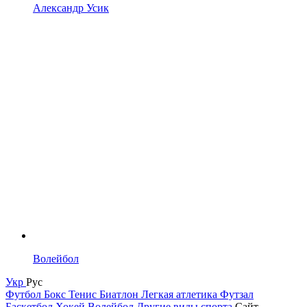
Александр Усик
Волейбол
Укр
Рус
Футбол
Бокс
Тенис
Биатлон
Легкая атлетика
Футзал
Баскетбол
Хокей
Волейбол
Другие виды спорта
Сайт