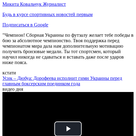
Микита Ковальчук
Журналист
Будь в курсе спортивных новостей первым
Подписаться в Google
"Чемпион! Сборная Украины по футзалу желает тебе победы в
бою за абсолютное чемпионство. Твоя поддержка перед
чемпионатом мира дала нам дополнительную мотивацию
получить бронзовые медали. Ты тот спортсмен, который
научил никогда не сдаваться и вставать даже после ударов
ниже пояса.
кстати
Усик – Дюбуа: Дорофеева исполнит гимн Украины перед
главным боксерским поединком года
видео дня
Play