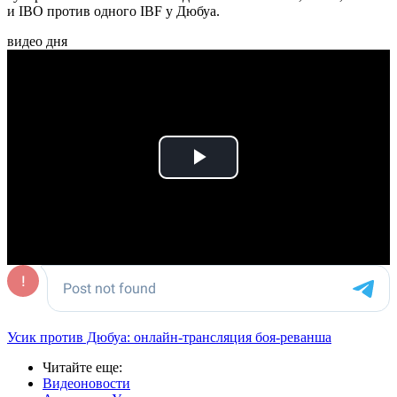
и IBO против одного IBF у Дюбуа.
видео дня
Play
Video
Усик против Дюбуа: онлайн-трансляция боя-реванша
Читайте еще
:
Видеоновости