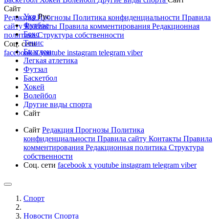
Сайт
Укр
Рус
Редакция
Прогнозы
Политика конфиденциальности
Правила
Футбол
сайту
Контакты
Правила комментирования
Редакционная
Бокс
политика
Структура собственности
Тенис
Соц. сети
Биатлон
facebook
x
youtube
instagram
telegram
viber
Легкая атлетика
Футзал
Баскетбол
Хокей
Волейбол
Другие виды спорта
Сайт
Сайт
Редакция
Прогнозы
Политика
конфиденциальности
Правила сайту
Контакты
Правила
комментирования
Редакционная политика
Структура
собственности
Соц. сети
facebook
x
youtube
instagram
telegram
viber
Спорт
Новости Cпорта