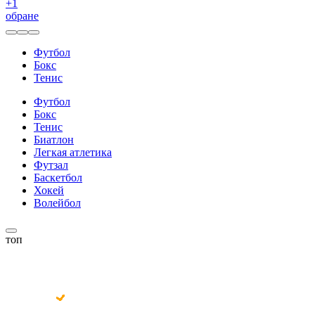
+
1
обране
Футбол
Бокс
Тенис
Футбол
Бокс
Тенис
Биатлон
Легкая атлетика
Футзал
Баскетбол
Хокей
Волейбол
топ