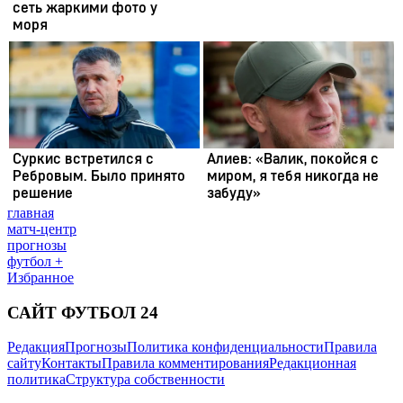
главная
матч-центр
прогнозы
футбол +
Избранное
САЙТ ФУТБОЛ 24
Редакция
Прогнозы
Политика конфиденциальности
Правила
сайту
Контакты
Правила комментирования
Редакционная
политика
Структура собственности