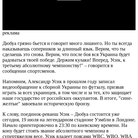
Video
реклама
Дюбуа грязно бьется и говорит много лишнего. Но ты всегда
наказываешь соперников за длинный язык. Верим, что ты
сделаешь это снова. Верим, что после боя вся Украина будет
радоваться твоей победе. Держим кулаки! Вперед, Усик, к
третьему абсолютному чемпионству!" – говорится в
сообщении спортсменов.
Напомним, Александр Усик в прошлом году записал
видеообращение к сборной Украины по футзалу, призвав
играть за всех украинцев, в том числе и за тех, кто защищает
наше государство от российских оккупантов. В итоге, "сине-
желтые" завоевали историческую бронзу.
К слову, поединок-реванш Усик – Дюбуа состоится уже
сегодня, 19 июля на легендарном стадионе Уэмбли в Лондоне.
Начало ориентировочно в 23:30 по киевскому времени. На
кону будет стоять звание абсолютного чемпиона в
супертяжелом весе. Усик владеет поясами WBC, WBO, WBA