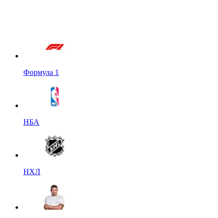
Формула 1
НБА
НХЛ