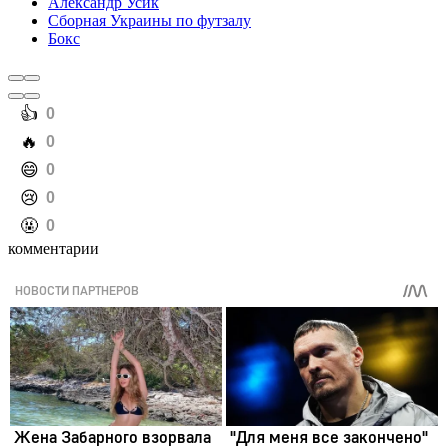
Александр Усик
Сборная Украины по футзалу
Бокс
️👍
0
️🔥
0
️😄
0
️😢
0
️🤬
0
комментарии