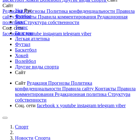
Сайт
Укр
Рус
Редакция
Прогнозы
Политика конфиденциальности
Правила
Футбол
сайту
Контакты
Правила комментирования
Редакционная
Бокс
политика
Структура собственности
Тенис
Соц. сети
Биатлон
facebook
x
youtube
instagram
telegram
viber
Легкая атлетика
Футзал
Баскетбол
Хокей
Волейбол
Другие виды спорта
Сайт
Сайт
Редакция
Прогнозы
Политика
конфиденциальности
Правила сайту
Контакты
Правила
комментирования
Редакционная политика
Структура
собственности
Соц. сети
facebook
x
youtube
instagram
telegram
viber
Спорт
Новости Cпорта