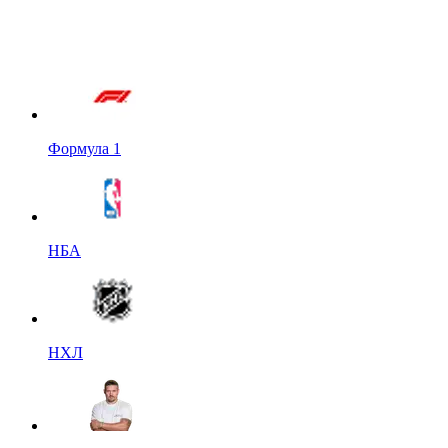
Формула 1
НБА
НХЛ