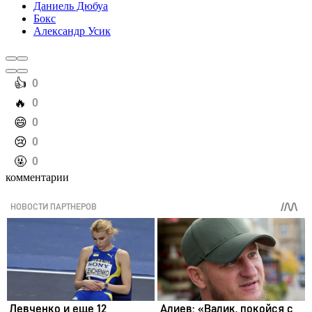
Даниель Дюбуа
Бокс
Александр Усик
️👍
0
️🔥
0
️😄
0
️😢
0
️🤬
0
комментарии