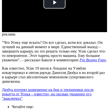
Play
Video
реклама
"Что Усику еще искать? Он все сделал, всем все доказал. Он
лучший на данный момент в мире. Единственный выход –
завершить карьеру, но это решать только ему. Усик сделал что-
то невероятное. Этот парень просто машина. Ему большое
уважение", – рассказал Баколе в комментарии
Pro Boxing Fans
.
Как известно, Усик 19 июля в Лондоне на Уэмбли
нокаутировал в пятом раунде Даниэля Дюбуа и во второй раз
в карьере стал абсолютным чемпионом супертяжелого
дивизиона.
Дюбуа потерял разрешение на бои и тренировки после
нокаута от Усика – известно, на сколько украинец его
"выключил"
Читайте еще
: