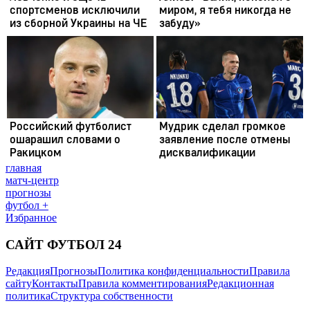
главная
матч-центр
прогнозы
футбол +
Избранное
САЙТ ФУТБОЛ 24
Редакция
Прогнозы
Политика конфиденциальности
Правила
сайту
Контакты
Правила комментирования
Редакционная
политика
Структура собственности