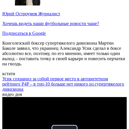
Юрий Остроумов
Журналист
Хочешь видеть наши футбольные новости чаще?
Подписаться в Google
Конголезский боксер супертяжелого дивизиона Мартин
Баколе заявил, что украинец Александр Усик сделал в боксе
абсолютно все, поэтому, по его мнению, имеет только один
выход – поставить точку в своей карьере и повесить перчатки
на гвоздь.
кстати
Усик сохранил за собой первое место в авторитетном
рейтинге P4P – в топ-10 больше нет никого из супертяжелого
дивизиона
видео дня