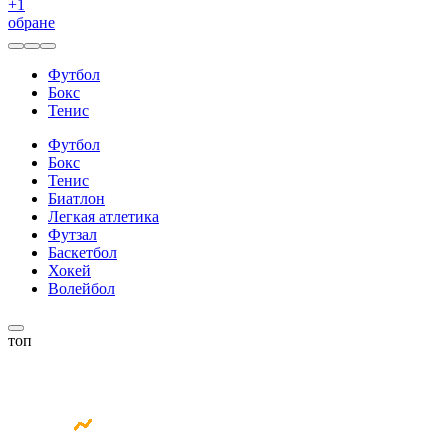
+
1
обране
Футбол
Бокс
Тенис
Футбол
Бокс
Тенис
Биатлон
Легкая атлетика
Футзал
Баскетбол
Хокей
Волейбол
топ