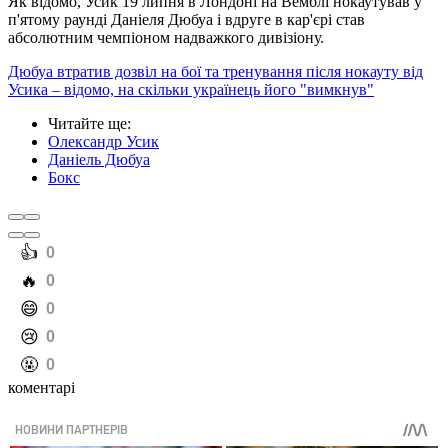
Як відомо, Усик 19 липня в Лондоні на Вемблі нокаутував у
п'ятому раунді Даніеля Дюбуа і вдруге в кар'єрі став
абсолютним чемпіоном надважкого дивізіону.
Дюбуа втратив дозвіл на бої та тренування після нокауту від
Усика – відомо, на скільки українець його "вимкнув"
Читайте ще
:
Олександр Усик
Даніель Дюбуа
Бокс
️👍
0
️🔥
0
️😄
0
️😢
0
️🤬
0
коментарі