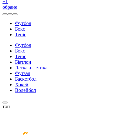
+
1
обране
Футбол
Бокс
Теніс
Футбол
Бокс
Теніс
Біатлон
Легка атлетика
Футзал
Баскетбол
Хокей
Волейбол
топ