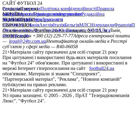
САЙТ ФУТБОЛ 24
Редакція
Соціальні мережі
Прогнози
Політика конфіденційності
Правила
сайту
facebook
УКРАЇНА
Контакти
x
youtube
Правила коментування
instagram
telegram
viber
Редакційна
політика
Україна
ЧЕМПІОНАТИ
Перша ліга
Структура власності
Друга ліга
Німеччина
ЄВРОКУБКИ
Іспанія
Англія
Італія
Бельгія
МЛС
Нідерланди
Франція
П
Ліга чемпіонів
Онлайн-медіа «Футбол 24»
Ліга Європи
Юнацька ліга УЄФА
пл. Галицька, буд. 15, м. Львів,
Ліга
конференцій
79008
Телефон +380 (32) 229-77-77
Адреса електронної пошти
—
legal@24tv.com.ua
Ідентифікатор онлайн-медіа в Реєстрі
суб’єктів у сфері медіа — R40-06058
21+
Матеріали сайту призначені для осіб старше 21 року
При цитуванні і використанні будь-яких матеріалів посилання
на "Футбол 24" обов'язкове. При цитуванні і використанні в
мережі Інтернет гіперпосилання на сайт
football24.ua
обов'язкове. Матеріали зі знаком "Спецпроект",
"Партнерський матеріал", "Реклама", "Новини компаній"
публікуємо на правах реклами.
21+
Матеріали сайту призначені для осіб старше 21 року
Усi права захищенi. © 2005 -
2026
, ПрАТ "Телерадіокомпанія
Люкс". "Футбол 24".