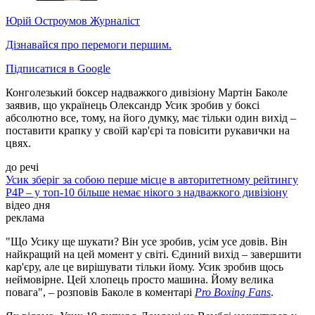
Юрій Остроумов
Журналіст
Дізнавайся про перемоги першим.
Підписатися в Google
Конголезький боксер надважкого дивізіону Мартін Баколе
заявив, що українець Олександр Усик зробив у боксі
абсолютно все, тому, на його думку, має тільки один вихід –
поставити крапку у своїй кар'єрі та повісити рукавички на
цвях.
до речі
Усик зберіг за собою перше місце в авторитетному рейтингу
P4P – у топ-10 більше немає нікого з надважкого дивізіону
відео дня
реклама
"Що Усику ще шукати? Він усе зробив, усім усе довів. Він
найкращий на цей момент у світі. Єдиний вихід – завершити
кар'єру, але це вирішувати тільки йому. Усик зробив щось
неймовірне. Цей хлопець просто машина. Йому велика
повага", – розповів Баколе в коментарі
Pro Boxing Fans
.