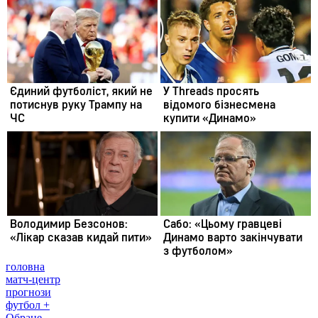
головна
матч-центр
прогнози
футбол +
Обране