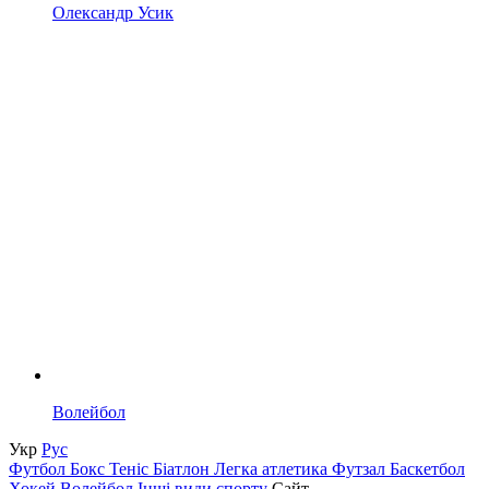
Олександр Усик
Волейбол
Укр
Рус
Футбол
Бокс
Теніс
Біатлон
Легка атлетика
Футзал
Баскетбол
Хокей
Волейбол
Інші види спорту
Сайт