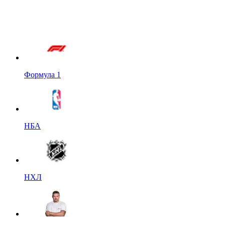
Формула 1
НБА
НХЛ