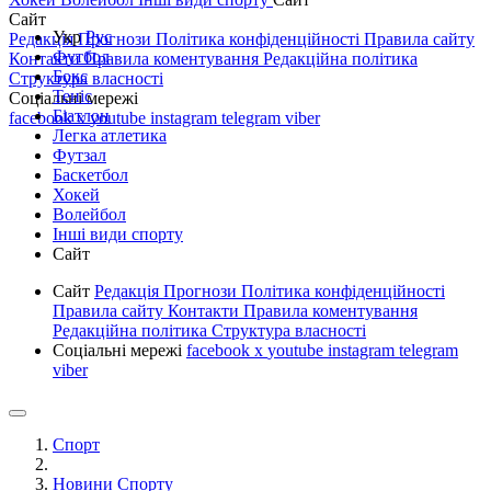
Сайт
Укр
Рус
Редакція
Прогнози
Політика конфіденційності
Правила сайту
Футбол
Контакти
Правила коментування
Редакційна політика
Бокс
Структура власності
Теніс
Соціальні мережі
Біатлон
facebook
x
youtube
instagram
telegram
viber
Легка атлетика
Футзал
Баскетбол
Хокей
Волейбол
Інші види спорту
Сайт
Сайт
Редакція
Прогнози
Політика конфіденційності
Правила сайту
Контакти
Правила коментування
Редакційна політика
Структура власності
Соціальні мережі
facebook
x
youtube
instagram
telegram
viber
Спорт
Новини Спорту