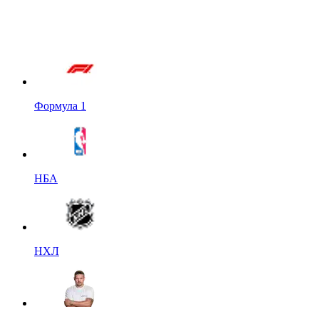
Формула 1
НБА
НХЛ