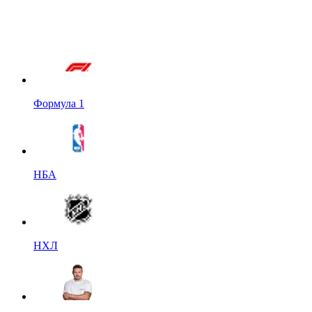
Формула 1
НБА
НХЛ