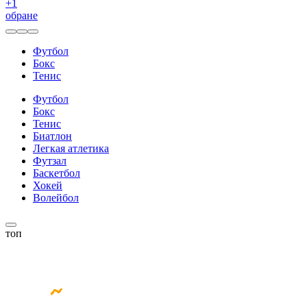
+
1
обране
Футбол
Бокс
Тенис
Футбол
Бокс
Тенис
Биатлон
Легкая атлетика
Футзал
Баскетбол
Хокей
Волейбол
топ