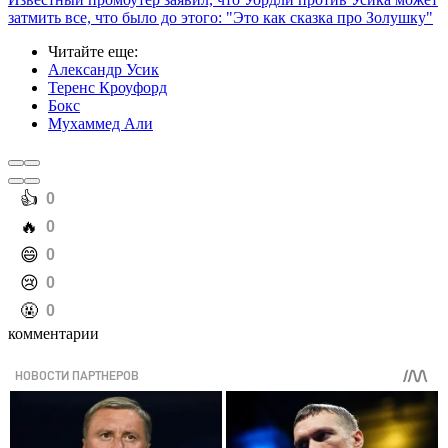
затмить все, что было до этого: "Это как сказка про Золушку"
Читайте еще
:
Александр Усик
Теренс Кроуфорд
Бокс
Мухаммед Али
️👍
0
️🔥
0
️😄
0
️😢
0
️🤬
0
комментарии