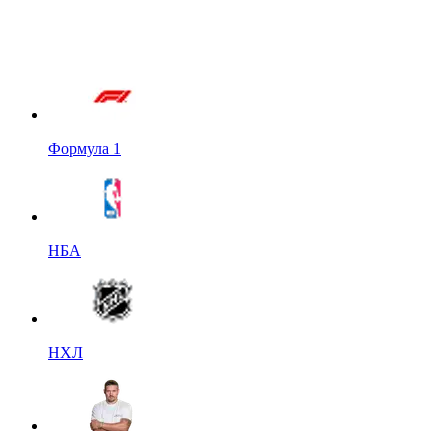
Формула 1
НБА
НХЛ