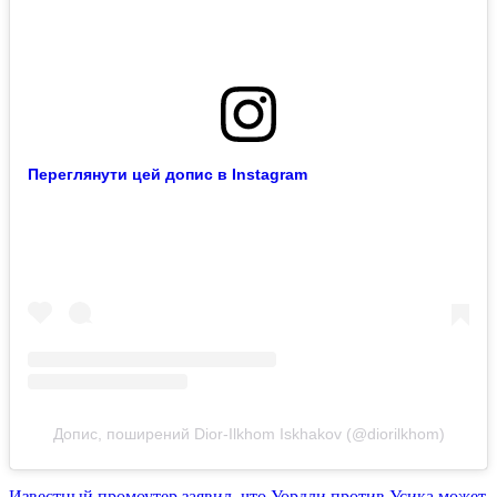
Переглянути цей допис в Instagram
Допис, поширений Dior-Ilkhom Iskhakov (@diorilkhom)
Известный промоутер заявил, что Уордли против Усика может