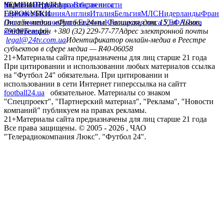
политика
Украина
ЧЕМПИОНАТЫ
Первая лига
Структура собственности
Вторая лига
Германия
ЕВРОКУБКИ
Испания
Англия
Италия
Бельгия
МЛС
Нидерланды
Фран
Лига чемпионов
Онлайн-медиа «Футбол 24»
Лига Европы
пл. Галицкая, дом. 15, м. Львов,
Юношеская лига УЕФА
Лига
конференций
79008
Телефон +380 (32) 229-77-77
Адрес электронной почты
legal@24tv.com.ua
Идентификатор онлайн-медиа в Реестре
субъектов в сфере медиа — R40-06058
21+
Материалы сайта предназначены для лиц старше 21 года
При цитировании и использовании любых материалов ссылка
на "Футбол 24" обязательна. При цитировании и
использовании в сети Интернет гиперссылка на сайтт
football24.ua
обязательное. Материалы со знаком
"Спецпроект", "Партнерский материал", "Реклама", "Новости
компаний" публикуем на правах рекламы.
21+
Материалы сайта предназначены для лиц старше 21 года
Все права защищены. © 2005 -
2026
, ЧАО
"Телерадиокомпания Люкс". "Футбол 24".