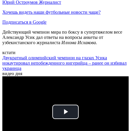
Юрий Остроумов
Журналист
Хочешь видеть наши футбольные новости чаще?
Подписаться в Google
Действующий чемпион мира по боксу в супертяжелом весе
Александр Усик дал ответы на вопросы анкеты от
узбекистанского журналиста
Илхома Исхакова
.
кстати
Двукратный олимпийский чемпион на глазах Усика
нокаутировал непобежденного нигерийца – ранее он избивал
украинца
видео дня
Play