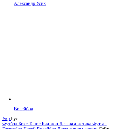
Александр Усик
Волейбол
Укр
Рус
Футбол
Бокс
Тенис
Биатлон
Легкая атлетика
Футзал
Баскетбол
Хокей
Волейбол
Другие виды спорта
Сайт