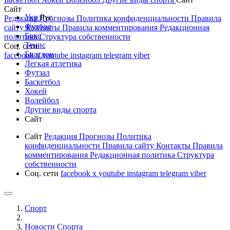
Сайт
Укр
Рус
Редакция
Прогнозы
Политика конфиденциальности
Правила
Футбол
сайту
Контакты
Правила комментирования
Редакционная
Бокс
политика
Структура собственности
Тенис
Соц. сети
Биатлон
facebook
x
youtube
instagram
telegram
viber
Легкая атлетика
Футзал
Баскетбол
Хокей
Волейбол
Другие виды спорта
Сайт
Сайт
Редакция
Прогнозы
Политика
конфиденциальности
Правила сайту
Контакты
Правила
комментирования
Редакционная политика
Структура
собственности
Соц. сети
facebook
x
youtube
instagram
telegram
viber
Спорт
Новости Cпорта