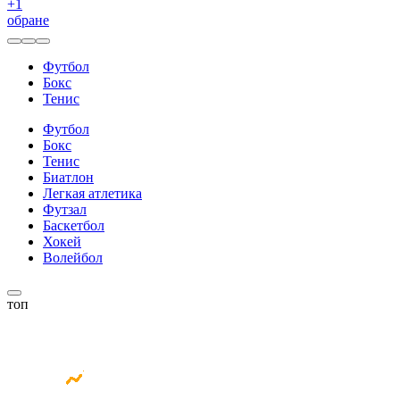
+
1
обране
Футбол
Бокс
Тенис
Футбол
Бокс
Тенис
Биатлон
Легкая атлетика
Футзал
Баскетбол
Хокей
Волейбол
топ