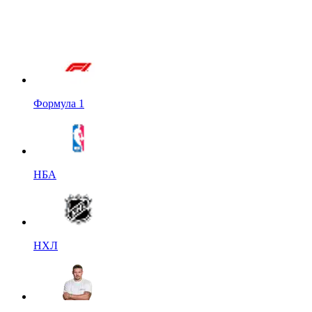
Формула 1
НБА
НХЛ