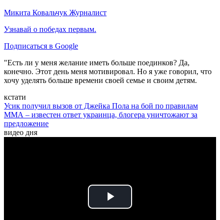
Микита Ковальчук
Журналист
Узнавай о победах первым.
Подписаться в Google
"Есть ли у меня желание иметь больше поединков? Да,
конечно. Этот день меня мотивировал. Но я уже говорил, что
хочу уделять больше времени своей семье и своим детям.
кстати
Усик получил вызов от Джейка Пола на бой по правилам
ММА – известен ответ украинца, блогера уничтожают за
предложение
видео дня
Play