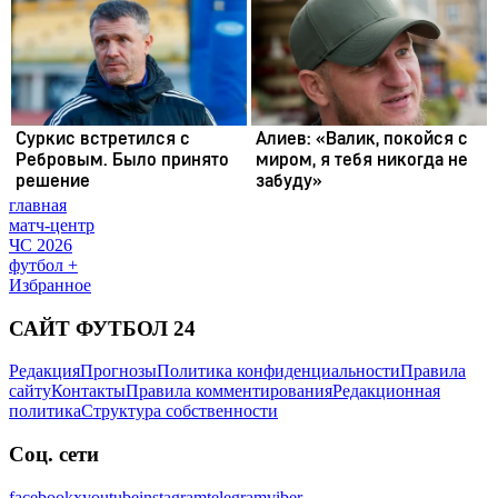
главная
матч-центр
ЧС 2026
футбол +
Избранное
САЙТ ФУТБОЛ 24
Редакция
Прогнозы
Политика конфиденциальности
Правила
сайту
Контакты
Правила комментирования
Редакционная
политика
Структура собственности
Соц. сети
facebook
x
youtube
instagram
telegram
viber