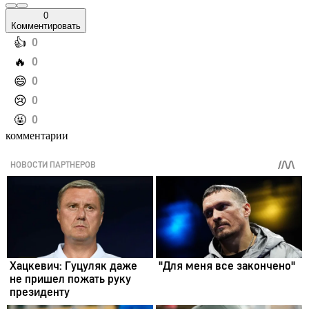
0
Комментировать
️👍
0
️🔥
0
️😄
0
️😢
0
️🤬
0
комментарии