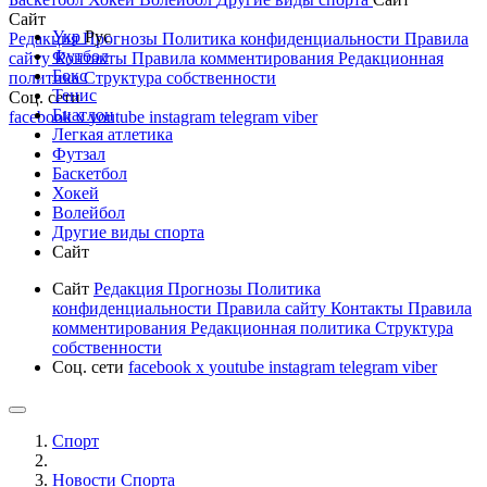
Сайт
Укр
Рус
Редакция
Прогнозы
Политика конфиденциальности
Правила
Футбол
сайту
Контакты
Правила комментирования
Редакционная
Бокс
политика
Структура собственности
Тенис
Соц. сети
Биатлон
facebook
x
youtube
instagram
telegram
viber
Легкая атлетика
Футзал
Баскетбол
Хокей
Волейбол
Другие виды спорта
Сайт
Сайт
Редакция
Прогнозы
Политика
конфиденциальности
Правила сайту
Контакты
Правила
комментирования
Редакционная политика
Структура
собственности
Соц. сети
facebook
x
youtube
instagram
telegram
viber
Спорт
Новости Cпорта