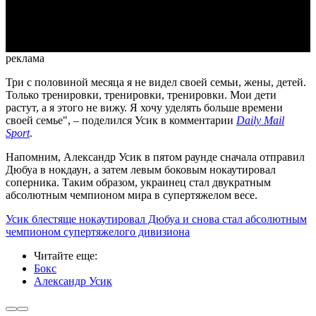
Video
реклама
Три с половиной месяца я не видел своей семьи, жены, детей.
Только тренировки, тренировки, тренировки. Мои дети
растут, а я этого не вижу. Я хочу уделять больше времени
своей семье", – поделился Усик в комментарии
Daily Mail
Sport
.
Напомним, Александр Усик в пятом раунде сначала отправил
Дюбуа в нокдаун, а затем левым боковым нокаутировал
соперника. Таким образом, украинец стал двукратным
абсолютным чемпионом мира в супертяжелом весе.
Усик блестяще нокаутировал Дюбуа и снова стал абсолютным
чемпионом супертяжелого дивизиона
Читайте еще
:
Бокс
Александр Усик