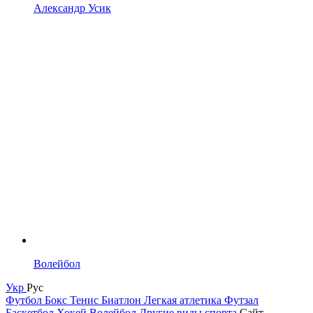
Александр Усик
Волейбол
Укр
Рус
Футбол
Бокс
Тенис
Биатлон
Легкая атлетика
Футзал
Баскетбол
Хокей
Волейбол
Другие виды спорта
Сайт