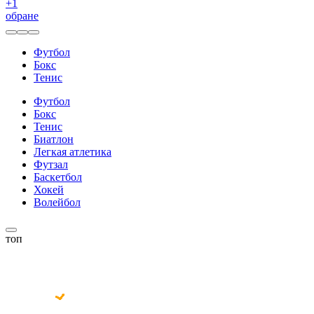
+
1
обране
Футбол
Бокс
Тенис
Футбол
Бокс
Тенис
Биатлон
Легкая атлетика
Футзал
Баскетбол
Хокей
Волейбол
топ