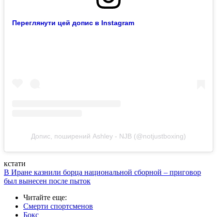
Переглянути цей допис в Instagram
Допис, поширений Ashley - NJB (@notjustboxing)
кстати
В Иране казнили борца национальной сборной – приговор
был вынесен после пыток
Читайте еще
:
Смерти спортсменов
Бокс