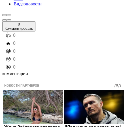
Видеоновости
0
Комментировать
️👍
0
️🔥
0
️😄
0
️😢
0
️🤬
0
комментарии