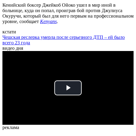
Кенийский боксер Джейкоб Ойоко ушел в мир иной в
больнице, куда он попал, проиграв бой против Джулиуса
Окуручи, который был для него первым на профессиональном
уровне, сообщает
Kenyans
.
кстати
Чешская реслерка умерла после серьезного ДТП – ей было
всего 23 года
видео дня
Play
Video
реклама