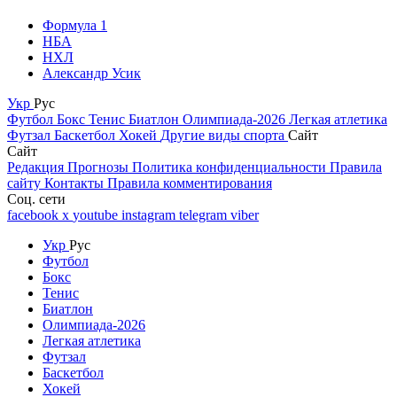
Формула 1
НБА
НХЛ
Александр Усик
Укр
Рус
Футбол
Бокс
Тенис
Биатлон
Олимпиада-2026
Легкая атлетика
Футзал
Баскетбол
Хокей
Другие виды спорта
Сайт
Сайт
Редакция
Прогнозы
Политика конфиденциальности
Правила
сайту
Контакты
Правила комментирования
Соц. сети
facebook
x
youtube
instagram
telegram
viber
Укр
Рус
Футбол
Бокс
Тенис
Биатлон
Олимпиада-2026
Легкая атлетика
Футзал
Баскетбол
Хокей