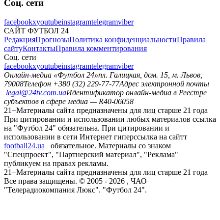
Соц. сети
facebook
x
youtube
instagram
telegram
viber
САЙТ ФУТБОЛ 24
Редакция
Прогнозы
Политика конфиденциальности
Правила
сайту
Контакты
Правила комментирования
Соц. сети
facebook
x
youtube
instagram
telegram
viber
Онлайн-медиа «Футбол 24»
пл. Галицкая, дом. 15, м. Львов,
79008
Телефон +380 (32) 229-77-77
Адрес электронной почты
legal@24tv.com.ua
Идентификатор онлайн-медиа в Реестре
субъектов в сфере медиа — R40-06058
21+
Материалы сайта предназначены для лиц старше 21 года
При цитировании и использовании любых материалов ссылка
на "Футбол 24" обязательна. При цитировании и
использовании в сети Интернет гиперссылка на сайтт
football24.ua
обязательное. Материалы со знаком
"Спецпроект", "Партнерский материал", "Реклама"
публикуем на правах рекламы.
21+
Материалы сайта предназначены для лиц старше 21 года
Все права защищены. © 2005 -
2026
, ЧАО
"Телерадиокомпания Люкс". "Футбол 24".