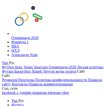
Олимпиада 2026
Формула 1
НБА
НХЛ
Александр Усик
Укр
Рус
Футбол
Бокс
Тенис
Биатлон
Олимпиада-2026
Легкая атлетика
Футзал
Баскетбол
Хокей
Другие виды спорта
Сайт
Сайт
Редакция
Прогнозы
Политика конфиденциальности
Правила
сайту
Контакты
Правила комментирования
Соц. сети
facebook
x
youtube
instagram
telegram
viber
Укр
Рус
Футбол