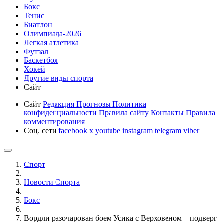
Бокс
Тенис
Биатлон
Олимпиада-2026
Легкая атлетика
Футзал
Баскетбол
Хокей
Другие виды спорта
Сайт
Сайт
Редакция
Прогнозы
Политика
конфиденциальности
Правила сайту
Контакты
Правила
комментирования
Соц. сети
facebook
x
youtube
instagram
telegram
viber
Спорт
Новости Cпорта
Бокс
Вордли разочарован боем Усика с Верховеном – подверг