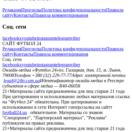
Редакция
Прогнозы
Политика конфиденциальности
Правила
сайту
Контакты
Правила комментирования
Соц. сети
facebook
x
youtube
instagram
telegram
viber
САЙТ ФУТБОЛ 24
Редакция
Прогнозы
Политика конфиденциальности
Правила
сайту
Контакты
Правила комментирования
Соц. сети
facebook
x
youtube
instagram
telegram
viber
Онлайн-медиа «Футбол 24»
пл. Галицкая, дом. 15, м. Львов,
79008
Телефон +380 (32) 229-77-77
Адрес электронной почты
legal@24tv.com.ua
Идентификатор онлайн-медиа в Реестре
субъектов в сфере медиа — R40-06058
21+
Материалы сайта предназначены для лиц старше 21 года
При цитировании и использовании любых материалов ссылка
на "Футбол 24" обязательна. При цитировании и
использовании в сети Интернет гиперссылка на сайтт
football24.ua
обязательное. Материалы со знаком
"Спецпроект", "Партнерский материал", "Реклама"
публикуем на правах рекламы.
21+
Материалы сайта предназначены для лиц старше 21 года