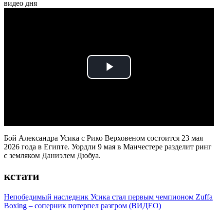
видео дня
Play
Video
Бой Александра Усика с Рико Верховеном состоится 23 мая
2026 года в Египте. Уордли 9 мая в Манчестере разделит ринг
с земляком Даниэлем Дюбуа.
кстати
Непобедимый наследник Усика стал первым чемпионом Zuffa
Boxing – соперник потерпел разгром (ВИДЕО)