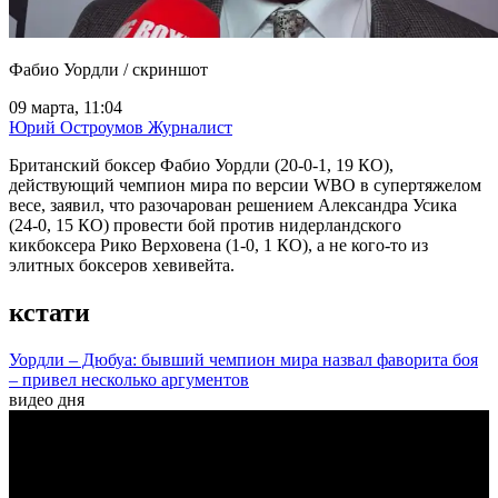
Фабио Уордли / скриншот
09 марта, 11:04
Юрий Остроумов
Журналист
Британский боксер Фабио Уордли (20-0-1, 19 КО),
действующий чемпион мира по версии WBO в супертяжелом
весе, заявил, что разочарован решением Александра Усика
(24-0, 15 КО) провести бой против нидерландского
кикбоксера Рико Верховена (1-0, 1 КО), а не кого-то из
элитных боксеров хевивейта.
кстати
Уордли – Дюбуа: бывший чемпион мира назвал фаворита боя
– привел несколько аргументов
видео дня