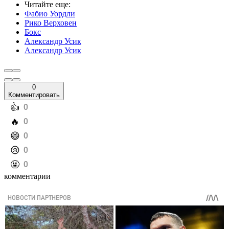
Читайте еще
:
Фабио Уордли
Рико Верховен
Бокс
Александр Усик
Александр Усик
0
Комментировать
️👍
0
️🔥
0
️😄
0
️😢
0
️🤬
0
комментарии