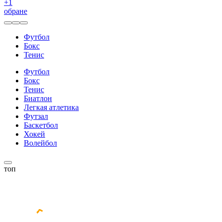
+
1
обране
Футбол
Бокс
Тенис
Футбол
Бокс
Тенис
Биатлон
Легкая атлетика
Футзал
Баскетбол
Хокей
Волейбол
топ