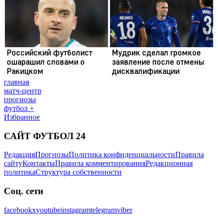
главная
матч-центр
прогнозы
футбол +
Избранное
САЙТ ФУТБОЛ 24
Редакция
Прогнозы
Политика конфиденциальности
Правила
сайту
Контакты
Правила комментирования
Редакционная
политика
Структура собственности
Соц. сети
facebook
x
youtube
instagram
telegram
viber