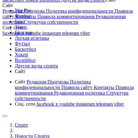
Сайт
Укр
Рус
Редакция
Прогнозы
Политика конфиденциальности
Правила
Футбол
сайту
Контакты
Правила комментирования
Редакционная
Бокс
политика
Структура собственности
Тенис
Соц. сети
Биатлон
facebook
x
youtube
instagram
telegram
viber
Легкая атлетика
Футзал
Баскетбол
Хокей
Волейбол
Другие виды спорта
Сайт
Сайт
Редакция
Прогнозы
Политика
конфиденциальности
Правила сайту
Контакты
Правила
комментирования
Редакционная политика
Структура
собственности
Соц. сети
facebook
x
youtube
instagram
telegram
viber
Спорт
Новости Cпорта