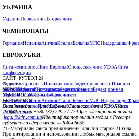
УКРАИНА
Украина
Первая лига
Вторая лига
ЧЕМПИОНАТЫ
Германия
Испания
Англия
Италия
Бельгия
МЛС
Нидерланды
Фран
ЕВРОКУБКИ
Лига чемпионов
Лига Европы
Юношеская лига УЕФА
Лига
конференций
САЙТ ФУТБОЛ 24
Редакция
Соц. сети
Прогнозы
Политика конфиденциальности
Правила
сайту
facebook
УКРАИНА
Контакты
x
youtube
Правила комментирования
instagram
telegram
viber
Редакционная
политика
Украина
ЧЕМПИОНАТЫ
Первая лига
Структура собственности
Вторая лига
Германия
ЕВРОКУБКИ
Испания
Англия
Италия
Бельгия
МЛС
Нидерланды
Фран
Лига чемпионов
Онлайн-медиа «Футбол 24»
Лига Европы
пл. Галицкая, дом. 15, м. Львов,
Юношеская лига УЕФА
Лига
конференций
79008
Телефон +380 (32) 229-77-77
Адрес электронной почты
legal@24tv.com.ua
Идентификатор онлайн-медиа в Реестре
субъектов в сфере медиа — R40-06058
21+
Материалы сайта предназначены для лиц старше 21 года
При цитировании и использовании любых материалов ссылка