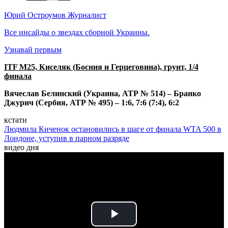
Юрий Остроумов
Журналист
Все инсайды о звездах сборной Украины.
Узнавай первым
ITF M25, Киселяк (Босния и Герцеговина), грунт, 1/4
финала
Вячеслав Белинский (Украина, АТР № 514) – Бранко
Джурич (Сербия, АТР № 495) – 1:6, 7:6 (7:4), 6:2
кстати
Людмила Киченок остановились в шаге от финала WTA 500 в
Лондоне, уступив в парном разряде
видео дня
Play