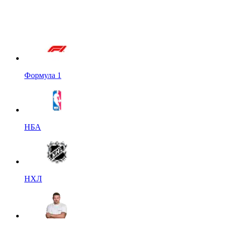
Формула 1
НБА
НХЛ