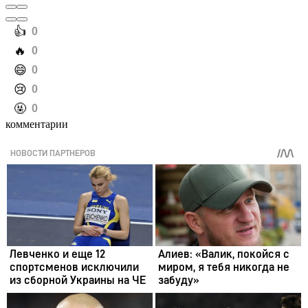
️👍
0
️🔥
0
️😄
0
️😢
0
️🤬
0
комментарии