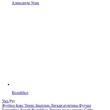
Александр Усик
Волейбол
Укр
Рус
Футбол
Бокс
Тенис
Биатлон
Легкая атлетика
Футзал
Баскетбол
Хокей
Волейбол
Другие виды спорта
Сайт