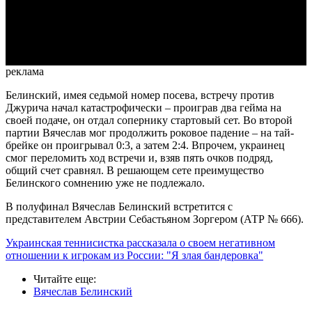
Video
реклама
Белинский, имея седьмой номер посева, встречу против
Джурича начал катастрофически – проиграв два гейма на
своей подаче, он отдал сопернику стартовый сет. Во второй
партии Вячеслав мог продолжить роковое падение – на тай-
брейке он проигрывал 0:3, а затем 2:4. Впрочем, украинец
смог переломить ход встречи и, взяв пять очков подряд,
общий счет сравнял. В решающем сете преимущество
Белинского сомнению уже не подлежало.
В полуфинал Вячеслав Белинский встретится с
представителем Австрии Себастьяном Зоргером (АТР № 666).
Украинская теннисистка рассказала о своем негативном
отношении к игрокам из России: "Я злая бандеровка"
Читайте еще
:
Вячеслав Белинский