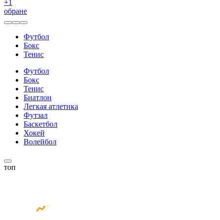
+
1
обране
Футбол
Бокс
Тенис
Футбол
Бокс
Тенис
Биатлон
Легкая атлетика
Футзал
Баскетбол
Хокей
Волейбол
топ