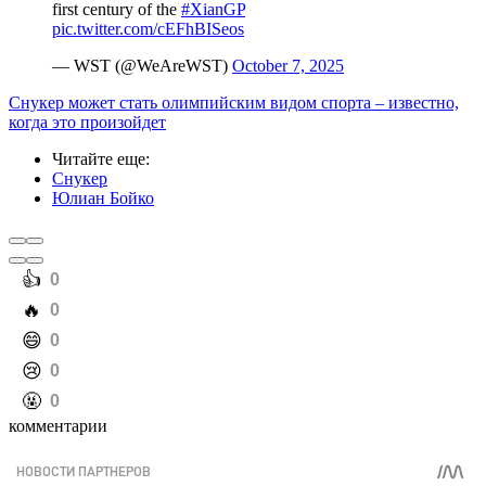
first century of the
#XianGP
pic.twitter.com/cEFhBISeos
— WST (@WeAreWST)
October 7, 2025
Снукер может стать олимпийским видом спорта – известно,
когда это произойдет
Читайте еще
:
Снукер
Юлиан Бойко
️👍
0
️🔥
0
️😄
0
️😢
0
️🤬
0
комментарии