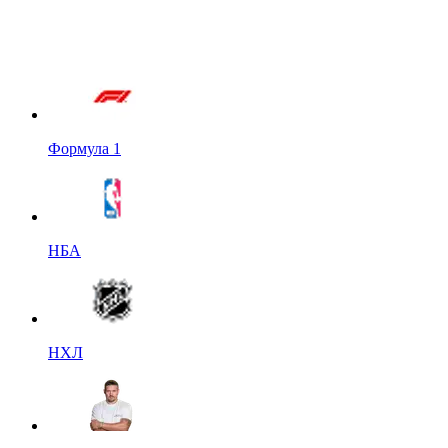
Формула 1
НБА
НХЛ