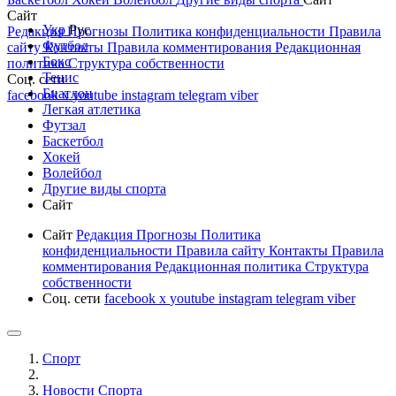
Сайт
Укр
Рус
Редакция
Прогнозы
Политика конфиденциальности
Правила
Футбол
сайту
Контакты
Правила комментирования
Редакционная
Бокс
политика
Структура собственности
Тенис
Соц. сети
Биатлон
facebook
x
youtube
instagram
telegram
viber
Легкая атлетика
Футзал
Баскетбол
Хокей
Волейбол
Другие виды спорта
Сайт
Сайт
Редакция
Прогнозы
Политика
конфиденциальности
Правила сайту
Контакты
Правила
комментирования
Редакционная политика
Структура
собственности
Соц. сети
facebook
x
youtube
instagram
telegram
viber
Спорт
Новости Cпорта