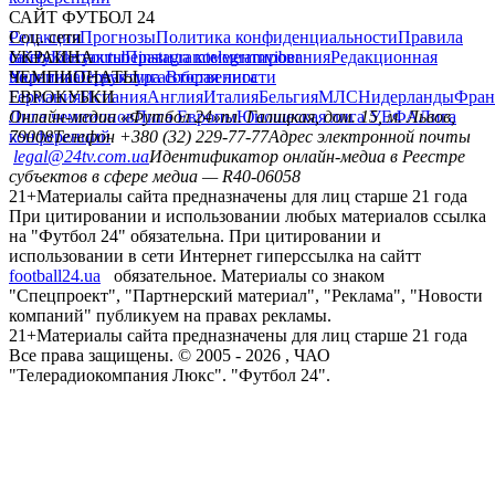
САЙТ ФУТБОЛ 24
Редакция
Соц. сети
Прогнозы
Политика конфиденциальности
Правила
сайту
facebook
УКРАИНА
Контакты
x
youtube
Правила комментирования
instagram
telegram
viber
Редакционная
политика
Украина
ЧЕМПИОНАТЫ
Первая лига
Структура собственности
Вторая лига
Германия
ЕВРОКУБКИ
Испания
Англия
Италия
Бельгия
МЛС
Нидерланды
Фран
Лига чемпионов
Онлайн-медиа «Футбол 24»
Лига Европы
пл. Галицкая, дом. 15, м. Львов,
Юношеская лига УЕФА
Лига
конференций
79008
Телефон +380 (32) 229-77-77
Адрес электронной почты
legal@24tv.com.ua
Идентификатор онлайн-медиа в Реестре
субъектов в сфере медиа — R40-06058
21+
Материалы сайта предназначены для лиц старше 21 года
При цитировании и использовании любых материалов ссылка
на "Футбол 24" обязательна. При цитировании и
использовании в сети Интернет гиперссылка на сайтт
football24.ua
обязательное. Материалы со знаком
"Спецпроект", "Партнерский материал", "Реклама", "Новости
компаний" публикуем на правах рекламы.
21+
Материалы сайта предназначены для лиц старше 21 года
Все права защищены. © 2005 -
2026
, ЧАО
"Телерадиокомпания Люкс". "Футбол 24".