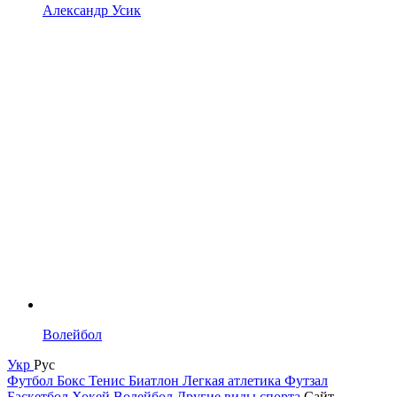
Александр Усик
Волейбол
Укр
Рус
Футбол
Бокс
Тенис
Биатлон
Легкая атлетика
Футзал
Баскетбол
Хокей
Волейбол
Другие виды спорта
Сайт