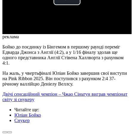
Play
Video
реклама
Бойко до поєдинку із Бінгемом в першому раунді переміг
Едварда Джонса з Англії (4:2), а у 1/16 фіналу здолав ще
одного представника Англії Стівена Халлворта з рахунком
4:1.
На жаль, у чвертьфіналі Юліан Бойко завершив свої виступи
на Pink Ribbon 2025. Він поступився з рахунком 2:4 37-
річному валлійцю Деніелу Веллсу.
Двічі сенсаційний чемпіон – Чжао Сіньтун виграв чемпіонат
світу зі снукеру
Читайте ще
:
Юліан Бойко
Снукер