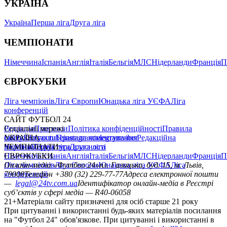
УКРАЇНА
Україна
Перша ліга
Друга ліга
ЧЕМПІОНАТИ
Німеччина
Іспанія
Англія
Італія
Бельгія
МЛС
Нідерланди
Франція
П
ЄВРОКУБКИ
Ліга чемпіонів
Ліга Європи
Юнацька ліга УЄФА
Ліга
конференцій
САЙТ ФУТБОЛ 24
Редакція
Соціальні мережі
Прогнози
Політика конфіденційності
Правила
сайту
facebook
УКРАЇНА
Контакти
x
youtube
Правила коментування
instagram
telegram
viber
Редакційна
політика
Україна
ЧЕМПІОНАТИ
Перша ліга
Структура власності
Друга ліга
Німеччина
ЄВРОКУБКИ
Іспанія
Англія
Італія
Бельгія
МЛС
Нідерланди
Франція
П
Ліга чемпіонів
Онлайн-медіа «Футбол 24»
Ліга Європи
Юнацька ліга УЄФА
пл. Галицька, буд. 15, м. Львів,
Ліга
конференцій
79008
Телефон +380 (32) 229-77-77
Адреса електронної пошти
—
legal@24tv.com.ua
Ідентифікатор онлайн-медіа в Реєстрі
суб’єктів у сфері медіа — R40-06058
21+
Матеріали сайту призначені для осіб старше 21 року
При цитуванні і використанні будь-яких матеріалів посилання
на "Футбол 24" обов'язкове. При цитуванні і використанні в