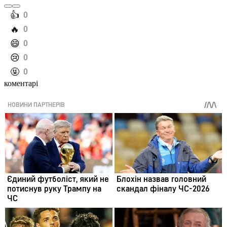
️👍
0
️🔥
0
️😄
0
️😢
0
️🤬
0
коментарі