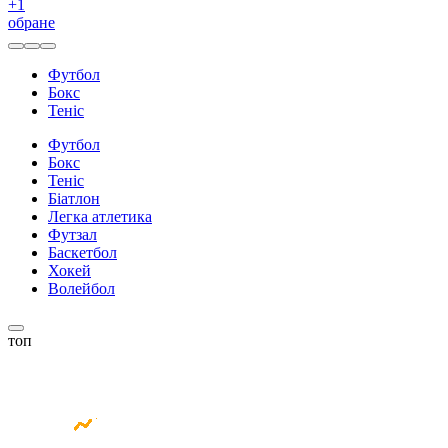
+
1
обране
Футбол
Бокс
Теніс
Футбол
Бокс
Теніс
Біатлон
Легка атлетика
Футзал
Баскетбол
Хокей
Волейбол
топ