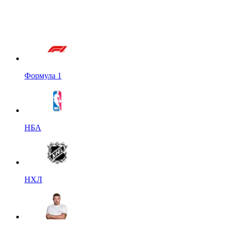
Формула 1
НБА
НХЛ