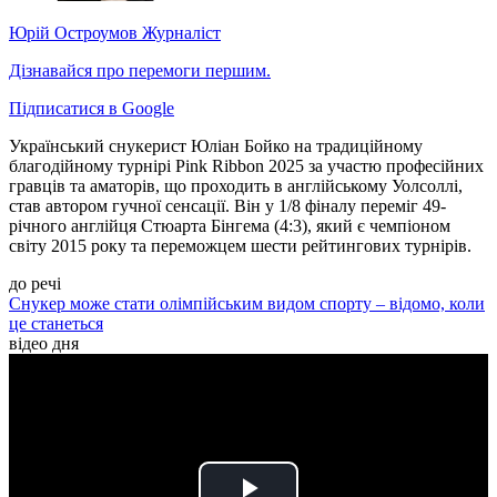
Юрій Остроумов
Журналіст
Дізнавайся про перемоги першим.
Підписатися в Google
Український снукерист Юліан Бойко на традиційному
благодійному турнірі Pink Ribbon 2025 за участю професійних
гравців та аматорів, що проходить в англійському Уолсоллі,
став автором гучної сенсації. Він у 1/8 фіналу переміг 49-
річного англійця Стюарта Бінгема (4:3), який є чемпіоном
світу 2015 року та переможцем шести рейтингових турнірів.
до речі
Снукер може стати олімпійським видом спорту – відомо, коли
це станеться
відео дня