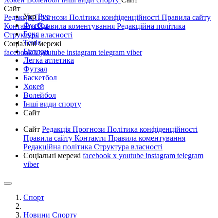
Сайт
Укр
Рус
Редакція
Прогнози
Політика конфіденційності
Правила сайту
Футбол
Контакти
Правила коментування
Редакційна політика
Бокс
Структура власності
Теніс
Соціальні мережі
Біатлон
facebook
x
youtube
instagram
telegram
viber
Легка атлетика
Футзал
Баскетбол
Хокей
Волейбол
Інші види спорту
Сайт
Сайт
Редакція
Прогнози
Політика конфіденційності
Правила сайту
Контакти
Правила коментування
Редакційна політика
Структура власності
Соціальні мережі
facebook
x
youtube
instagram
telegram
viber
Спорт
Новини Спорту