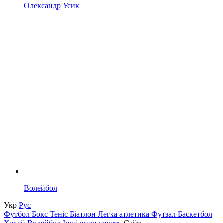
Олександр Усик
Волейбол
Укр
Рус
Футбол
Бокс
Теніс
Біатлон
Легка атлетика
Футзал
Баскетбол
Хокей
Волейбол
Інші види спорту
Сайт