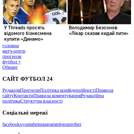
головна
матч-центр
прогнози
футбол +
Обране
САЙТ ФУТБОЛ 24
Редакція
Прогнози
Політика конфіденційності
Правила
сайту
Контакти
Правила коментування
Редакційна
політика
Структура власності
Соціальні мережі
facebook
x
youtube
instagram
telegram
viber