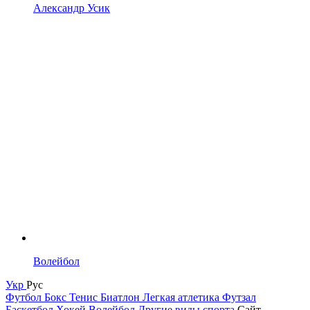
Александр Усик
Волейбол
Укр
Рус
Футбол
Бокс
Тенис
Биатлон
Легкая атлетика
Футзал
Баскетбол
Хокей
Волейбол
Другие виды спорта
Сайт