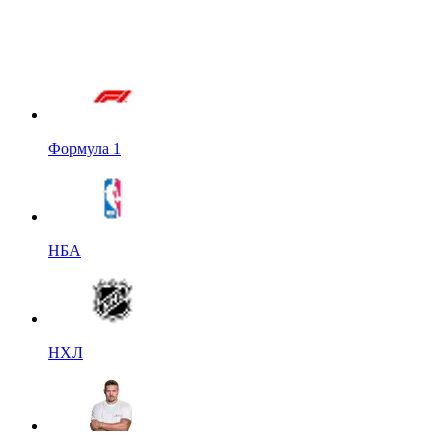
Формула 1
НБА
НХЛ