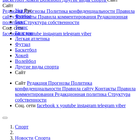
Сайт
Укр
Рус
Редакция
Прогнозы
Политика конфиденциальности
Правила
Футбол
сайту
Контакты
Правила комментирования
Редакционная
Бокс
политика
Структура собственности
Тенис
Соц. сети
Биатлон
facebook
x
youtube
instagram
telegram
viber
Легкая атлетика
Футзал
Баскетбол
Хокей
Волейбол
Другие виды спорта
Сайт
Сайт
Редакция
Прогнозы
Политика
конфиденциальности
Правила сайту
Контакты
Правила
комментирования
Редакционная политика
Структура
собственности
Соц. сети
facebook
x
youtube
instagram
telegram
viber
Спорт
Новости Cпорта