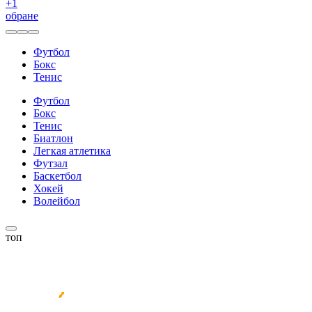
+
1
обране
Футбол
Бокс
Тенис
Футбол
Бокс
Тенис
Биатлон
Легкая атлетика
Футзал
Баскетбол
Хокей
Волейбол
топ