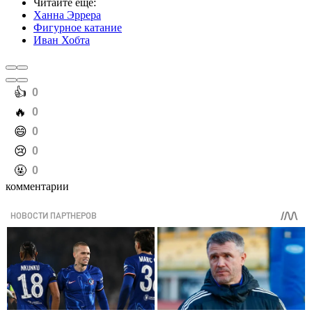
Читайте еще
:
Ханна Эррера
Фигурное катание
Иван Хобта
️👍
0
️🔥
0
️😄
0
️😢
0
️🤬
0
комментарии