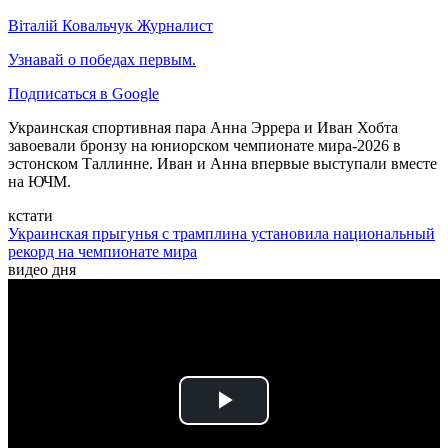
Віталій Ковальчук
Журналист
Узнавай о победах первым.
Подписаться в Google
Украинская спортивная пара Анна Эррера и Иван Хобта
завоевали бронзу на юниорском чемпионате мира-2026 в
эстонском Таллинне. Иван и Анна впервые выступали вместе
на ЮЧМ.
кстати
Украинская прыгунья с трамплина установила национальный
рекорд на чемпионате мира
видео дня
Play