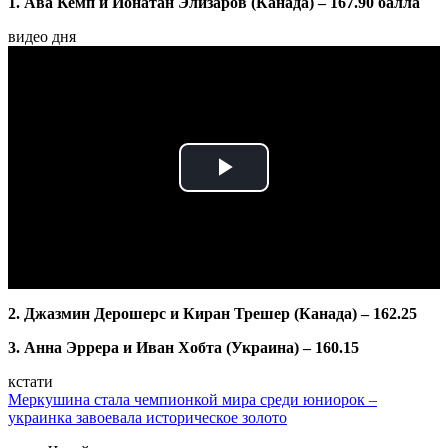
1. Ава Кемп и Йонатан Элизаров (Канада) – 167.90 балла
видео дня
Play
Video
2. Джазмин Дерошерс и Киран Трешер (Канада) – 162.25
3. Анна Эррера и Иван Хобта (Украина) – 160.15
кстати
Меркушина стала чемпионкой мира среди юниорок –
украинка завоевала историческое золото