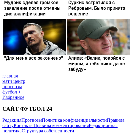
главная
матч-центр
прогнозы
футбол +
Избранное
САЙТ ФУТБОЛ 24
Редакция
Прогнозы
Политика конфиденциальности
Правила
сайту
Контакты
Правила комментирования
Редакционная
политика
Структура собственности