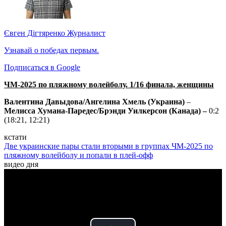
Євген Дігтяренко
Журналист
Узнавай о победах первым.
Подписаться в Google
ЧМ-2025 по пляжному волейболу. 1/16 финала, женщины
Валентина Давыдова/Ангелина Хмель (Украина)
–
Мелисса Хумана-Паредес/Брэнди Уилкерсон (Канада) –
0:2
(18:21, 12:21)
кстати
Две украинские пары стали вторыми в группах ЧМ-2025 по
пляжному волейболу и попали в плей-офф
видео дня