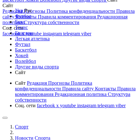
Сайт
Укр
Рус
Редакция
Прогнозы
Политика конфиденциальности
Правила
Футбол
сайту
Контакты
Правила комментирования
Редакционная
Бокс
политика
Структура собственности
Тенис
Соц. сети
Биатлон
facebook
x
youtube
instagram
telegram
viber
Легкая атлетика
Футзал
Баскетбол
Хокей
Волейбол
Другие виды спорта
Сайт
Сайт
Редакция
Прогнозы
Политика
конфиденциальности
Правила сайту
Контакты
Правила
комментирования
Редакционная политика
Структура
собственности
Соц. сети
facebook
x
youtube
instagram
telegram
viber
Спорт
Новости Cпорта