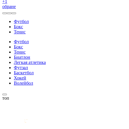
+
1
обране
Футбол
Бокс
Тенис
Футбол
Бокс
Тенис
Биатлон
Легкая атлетика
Футзал
Баскетбол
Хокей
Волейбол
топ