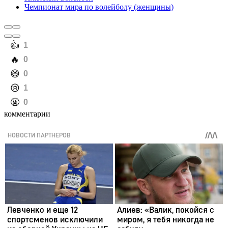
Чемпионат мира по волейболу (женщины)
️👍
1
️🔥
0
️😄
0
️😢
1
️🤬
0
комментарии