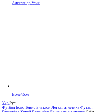
Александр Усик
Волейбол
Укр
Рус
Футбол
Бокс
Тенис
Биатлон
Легкая атлетика
Футзал
Баскетбол
Хокей
Волейбол
Другие виды спорта
Сайт