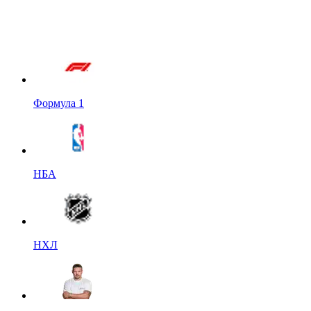
Формула 1
НБА
НХЛ