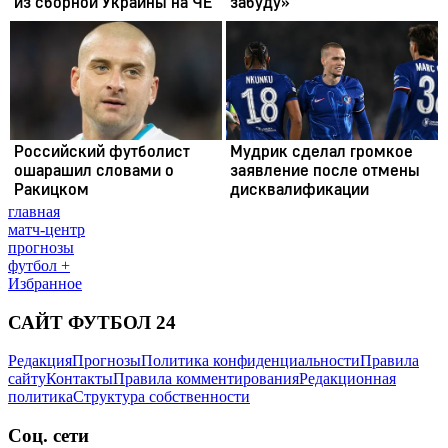
главная
матч-центр
прогнозы
футбол +
Избранное
САЙТ ФУТБОЛ 24
Редакция
Прогнозы
Политика конфиденциальности
Правила
сайту
Контакты
Правила комментирования
Редакционная
политика
Структура собственности
Соц. сети