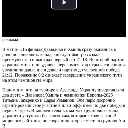
Play
Video
реклама
В матче 1/16 финала Давыдова и Хмиль сразу оказались в
роли догоняющих: канадский дуэт быстро создал
преимущество и выиграл первый сет 21:18. Во второй партии
украинкам так и не удалось переломить ход игры – соперницы
увеличили давление и довели партию до уверенной победы
21:12. Поражение 0:2 означает завершение украинского пути
на этом чемпионате мира.
Напомним, что на турнире в Аделаиде Украину представляли
два дуэта – Давыдова/Хмиль и чемпионки Европы-2025
Татьяна Лазаренко и Дарья Романюк. Обе пары досрочно
гарантировали себе участие в плей-офф, имея по две победы в
первых турах. В заключительных матчах группового этапа
украинки уступили бразильянкам, которые входят в топ-2
мирового рейтинга, но сохранили вторые места в группах A и
B.