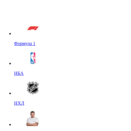
Формула 1
НБА
НХЛ