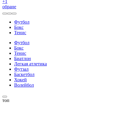
+
1
обране
Футбол
Бокс
Тенис
Футбол
Бокс
Тенис
Биатлон
Легкая атлетика
Футзал
Баскетбол
Хокей
Волейбол
топ