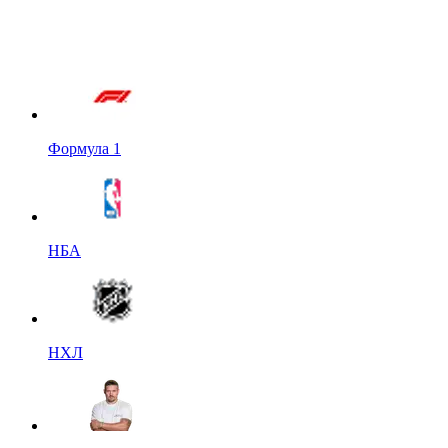
Формула 1
НБА
НХЛ