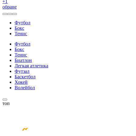
+
1
обране
Футбол
Бокс
Тенис
Футбол
Бокс
Тенис
Биатлон
Легкая атлетика
Футзал
Баскетбол
Хокей
Волейбол
топ