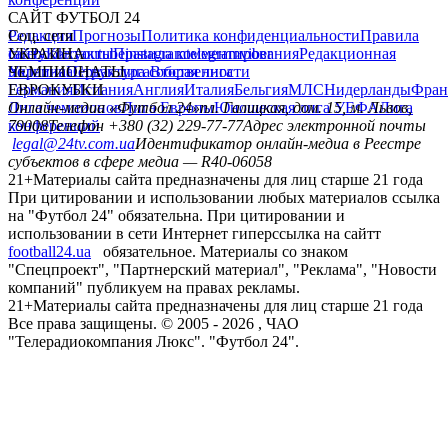
САЙТ ФУТБОЛ 24
Редакция
Соц. сети
Прогнозы
Политика конфиденциальности
Правила
сайту
facebook
УКРАИНА
Контакты
x
youtube
Правила комментирования
instagram
telegram
viber
Редакционная
политика
Украина
ЧЕМПИОНАТЫ
Первая лига
Структура собственности
Вторая лига
Германия
ЕВРОКУБКИ
Испания
Англия
Италия
Бельгия
МЛС
Нидерланды
Фран
Лига чемпионов
Онлайн-медиа «Футбол 24»
Лига Европы
пл. Галицкая, дом. 15, м. Львов,
Юношеская лига УЕФА
Лига
конференций
79008
Телефон +380 (32) 229-77-77
Адрес электронной почты
legal@24tv.com.ua
Идентификатор онлайн-медиа в Реестре
субъектов в сфере медиа — R40-06058
21+
Материалы сайта предназначены для лиц старше 21 года
При цитировании и использовании любых материалов ссылка
на "Футбол 24" обязательна. При цитировании и
использовании в сети Интернет гиперссылка на сайтт
football24.ua
обязательное. Материалы со знаком
"Спецпроект", "Партнерский материал", "Реклама", "Новости
компаний" публикуем на правах рекламы.
21+
Материалы сайта предназначены для лиц старше 21 года
Все права защищены. © 2005 -
2026
, ЧАО
"Телерадиокомпания Люкс". "Футбол 24".