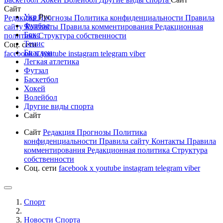
Сайт
Укр
Рус
Редакция
Прогнозы
Политика конфиденциальности
Правила
Футбол
сайту
Контакты
Правила комментирования
Редакционная
Бокс
политика
Структура собственности
Тенис
Соц. сети
Биатлон
facebook
x
youtube
instagram
telegram
viber
Легкая атлетика
Футзал
Баскетбол
Хокей
Волейбол
Другие виды спорта
Сайт
Сайт
Редакция
Прогнозы
Политика
конфиденциальности
Правила сайту
Контакты
Правила
комментирования
Редакционная политика
Структура
собственности
Соц. сети
facebook
x
youtube
instagram
telegram
viber
Спорт
Новости Cпорта