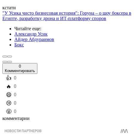
кстати
"У Усика чисто бизнесовая история": Горуна – о шоу боксера в
Египте, разработку дрона и ИТ-платформу споров
Читайте еще
:
Александр Усик
Айдер Абдураимов
Бокс
0
Комментировать
️👍
0
️🔥
0
️😄
0
️😢
0
️🤬
0
комментарии