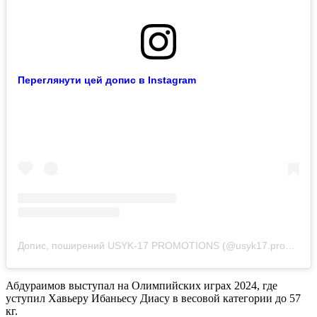
Переглянути цей допис в Instagram
Допис, поширений USYK-17 PROMOTIONS (@usyk17.promotions)
Абдураимов выступал на Олимпийских играх 2024, где
уступил Хавьеру Ибаньесу Диасу в весовой категории до 57
кг.