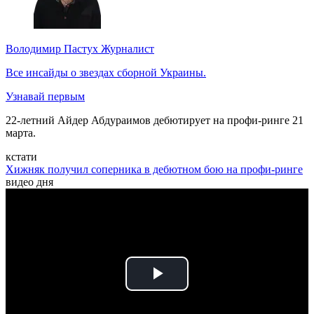
Володимир Пастух
Журналист
Все инсайды о звездах сборной Украины.
Узнавай первым
22-летний Айдер Абдураимов дебютирует на профи-ринге 21
марта.
кстати
Хижняк получил соперника в дебютном бою на профи-ринге
видео дня
Play