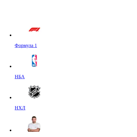
Формула 1
НБА
НХЛ