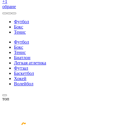
+
1
обране
Футбол
Бокс
Тенис
Футбол
Бокс
Тенис
Биатлон
Легкая атлетика
Футзал
Баскетбол
Хокей
Волейбол
топ