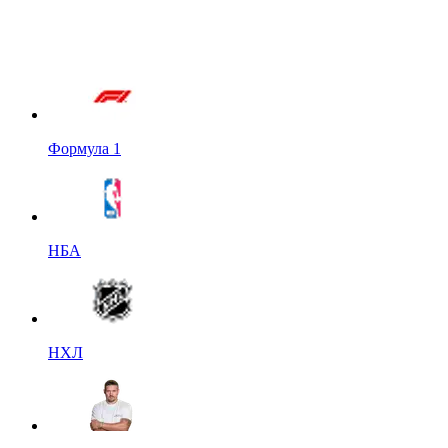
Формула 1
НБА
НХЛ