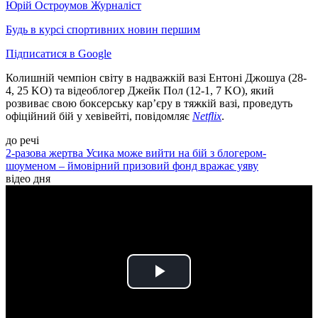
Юрій Остроумов
Журналіст
Будь в курсі спортивних новин першим
Підписатися в Google
Колишній чемпіон світу в надважкій вазі Ентоні Джошуа (28-
4, 25 KO) та відеоблогер Джейк Пол (12-1, 7 KO), який
розвиває свою боксерську кар’єру в тяжкій вазі, проведуть
офіційний бій у хевівейті, повідомляє
Netflix
.
до речі
2-разова жертва Усика може вийти на бій з блогером-
шоуменом – ймовірний призовий фонд вражає уяву
відео дня
Play