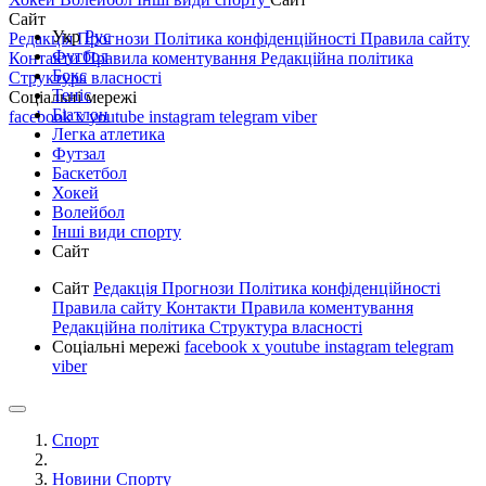
Сайт
Укр
Рус
Редакція
Прогнози
Політика конфіденційності
Правила сайту
Футбол
Контакти
Правила коментування
Редакційна політика
Бокс
Структура власності
Теніс
Соціальні мережі
Біатлон
facebook
x
youtube
instagram
telegram
viber
Легка атлетика
Футзал
Баскетбол
Хокей
Волейбол
Інші види спорту
Сайт
Сайт
Редакція
Прогнози
Політика конфіденційності
Правила сайту
Контакти
Правила коментування
Редакційна політика
Структура власності
Соціальні мережі
facebook
x
youtube
instagram
telegram
viber
Спорт
Новини Спорту