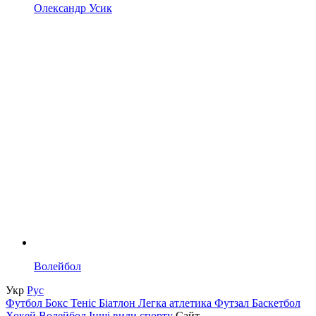
Олександр Усик
Волейбол
Укр
Рус
Футбол
Бокс
Теніс
Біатлон
Легка атлетика
Футзал
Баскетбол
Хокей
Волейбол
Інші види спорту
Сайт