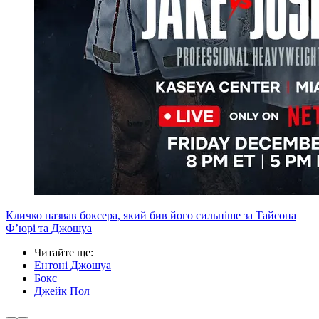
Кличко назвав боксера, який бив його сильніше за Тайсона
Ф’юрі та Джошуа
Читайте ще
:
Ентоні Джошуа
Бокс
Джейк Пол