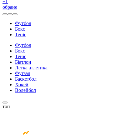
+
1
обране
Футбол
Бокс
Теніс
Футбол
Бокс
Теніс
Біатлон
Легка атлетика
Футзал
Баскетбол
Хокей
Волейбол
топ