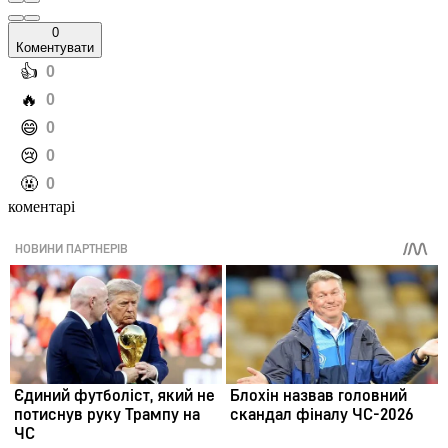
0
Коментувати
️👍
0
️🔥
0
️😄
0
️😢
0
️🤬
0
коментарі