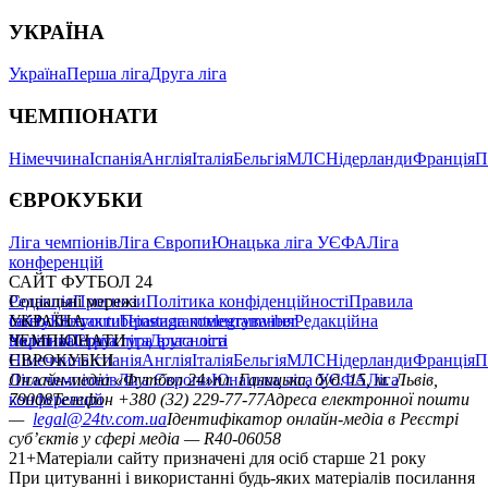
УКРАЇНА
Україна
Перша ліга
Друга ліга
ЧЕМПІОНАТИ
Німеччина
Іспанія
Англія
Італія
Бельгія
МЛС
Нідерланди
Франція
П
ЄВРОКУБКИ
Ліга чемпіонів
Ліга Європи
Юнацька ліга УЄФА
Ліга
конференцій
САЙТ ФУТБОЛ 24
Редакція
Соціальні мережі
Прогнози
Політика конфіденційності
Правила
сайту
facebook
УКРАЇНА
Контакти
x
youtube
Правила коментування
instagram
telegram
viber
Редакційна
політика
Україна
ЧЕМПІОНАТИ
Перша ліга
Структура власності
Друга ліга
Німеччина
ЄВРОКУБКИ
Іспанія
Англія
Італія
Бельгія
МЛС
Нідерланди
Франція
П
Ліга чемпіонів
Онлайн-медіа «Футбол 24»
Ліга Європи
Юнацька ліга УЄФА
пл. Галицька, буд. 15, м. Львів,
Ліга
конференцій
79008
Телефон +380 (32) 229-77-77
Адреса електронної пошти
—
legal@24tv.com.ua
Ідентифікатор онлайн-медіа в Реєстрі
суб’єктів у сфері медіа — R40-06058
21+
Матеріали сайту призначені для осіб старше 21 року
При цитуванні і використанні будь-яких матеріалів посилання