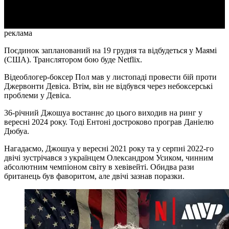
Video
реклама
Поєдинок запланований на 19 грудня та відбудеться у Маямі
(США). Транслятором бою буде Netflix.
Відеоблогер-боксер Пол мав у листопаді провести бій проти
Джервонти Девіса. Втім, він не відбувся через небоксерські
проблеми у Девіса.
36-річний Джошуа востаннє до цього виходив на ринг у
вересні 2024 року. Тоді Ентоні достроково програв Даніелю
Дюбуа.
Нагадаємо, Джошуа у вересні 2021 року та у серпні 2022-го
двічі зустрічався з українцем Олександром Усиком, чинним
абсолютним чемпіоном світу в хевівейті. Обидва рази
британець був фаворитом, але двічі зазнав поразки.