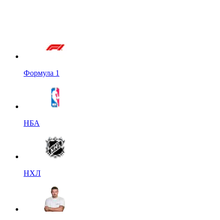
Формула 1
НБА
НХЛ