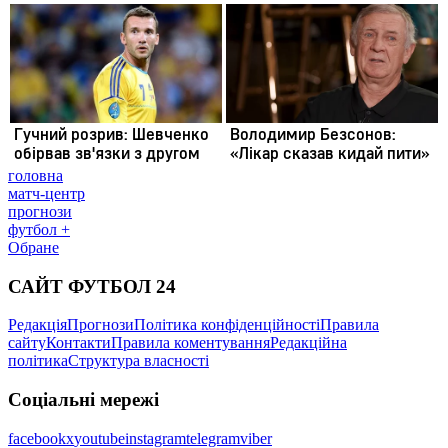
головна
матч-центр
прогнози
футбол +
Обране
САЙТ ФУТБОЛ 24
Редакція
Прогнози
Політика конфіденційності
Правила
сайту
Контакти
Правила коментування
Редакційна
політика
Структура власності
Соціальні мережі
facebook
x
youtube
instagram
telegram
viber