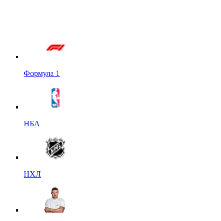
Формула 1
НБА
НХЛ