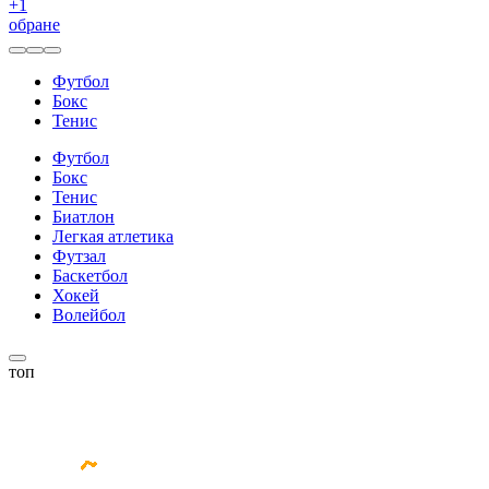
+
1
обране
Футбол
Бокс
Тенис
Футбол
Бокс
Тенис
Биатлон
Легкая атлетика
Футзал
Баскетбол
Хокей
Волейбол
топ