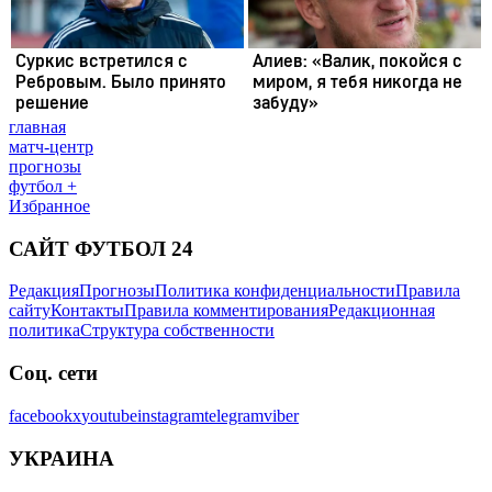
главная
матч-центр
прогнозы
футбол +
Избранное
САЙТ ФУТБОЛ 24
Редакция
Прогнозы
Политика конфиденциальности
Правила
сайту
Контакты
Правила комментирования
Редакционная
политика
Структура собственности
Соц. сети
facebook
x
youtube
instagram
telegram
viber
УКРАИНА