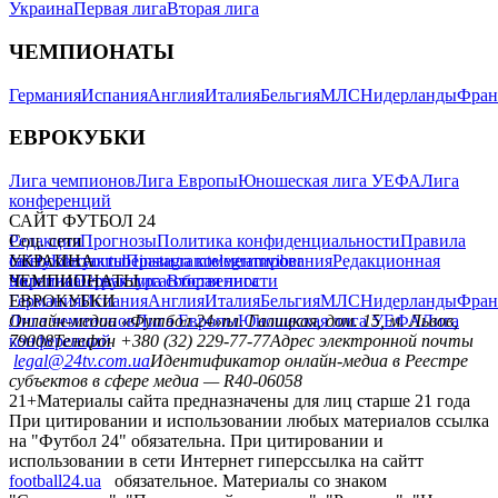
Украина
Первая лига
Вторая лига
ЧЕМПИОНАТЫ
Германия
Испания
Англия
Италия
Бельгия
МЛС
Нидерланды
Фран
ЕВРОКУБКИ
Лига чемпионов
Лига Европы
Юношеская лига УЕФА
Лига
конференций
САЙТ ФУТБОЛ 24
Редакция
Соц. сети
Прогнозы
Политика конфиденциальности
Правила
сайту
facebook
УКРАИНА
Контакты
x
youtube
Правила комментирования
instagram
telegram
viber
Редакционная
политика
Украина
ЧЕМПИОНАТЫ
Первая лига
Структура собственности
Вторая лига
Германия
ЕВРОКУБКИ
Испания
Англия
Италия
Бельгия
МЛС
Нидерланды
Фран
Лига чемпионов
Онлайн-медиа «Футбол 24»
Лига Европы
пл. Галицкая, дом. 15, м. Львов,
Юношеская лига УЕФА
Лига
конференций
79008
Телефон +380 (32) 229-77-77
Адрес электронной почты
legal@24tv.com.ua
Идентификатор онлайн-медиа в Реестре
субъектов в сфере медиа — R40-06058
21+
Материалы сайта предназначены для лиц старше 21 года
При цитировании и использовании любых материалов ссылка
на "Футбол 24" обязательна. При цитировании и
использовании в сети Интернет гиперссылка на сайтт
football24.ua
обязательное. Материалы со знаком