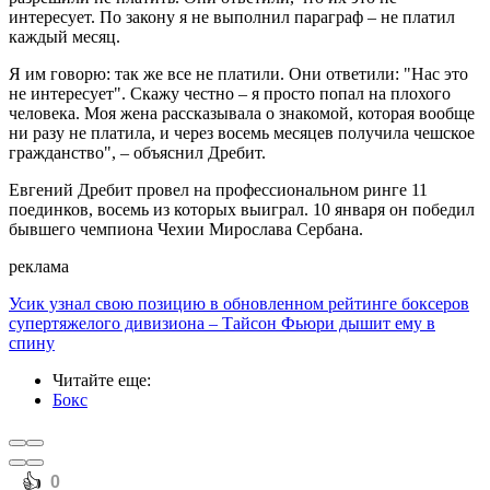
интересует. По закону я не выполнил параграф – не платил
каждый месяц.
Я им говорю: так же все не платили. Они ответили: "Нас это
не интересует". Скажу честно – я просто попал на плохого
человека. Моя жена рассказывала о знакомой, которая вообще
ни разу не платила, и через восемь месяцев получила чешское
гражданство", – объяснил Дребит.
Евгений Дребит провел на профессиональном ринге 11
поединков, восемь из которых выиграл. 10 января он победил
бывшего чемпиона Чехии Мирослава Сербана.
реклама
Усик узнал свою позицию в обновленном рейтинге боксеров
супертяжелого дивизиона – Тайсон Фьюри дышит ему в
спину
Читайте еще
:
Бокс
️👍
0