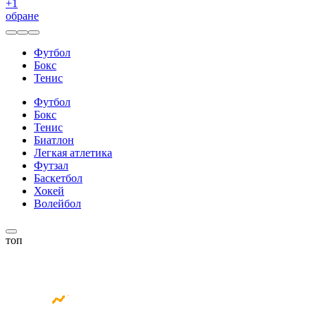
+
1
обране
Футбол
Бокс
Тенис
Футбол
Бокс
Тенис
Биатлон
Легкая атлетика
Футзал
Баскетбол
Хокей
Волейбол
топ