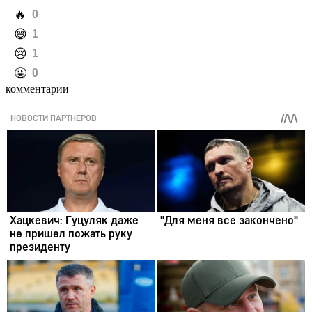
️🔥
0
️😄
1
️😢
1
️🤬
0
комментарии