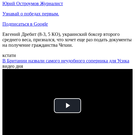
Юрий Остроумов
Журналист
Узнавай о победах первым.
Подписаться в Google
Евгений Дребит (8-3, 5 КО), украинский боксер второго
среднего веса, признался, что хочет еще раз подать документы
на получение гражданства Чехии.
кстати
В Британии назвали самого неудобного соперника для Усика
видео дня
Play
Video