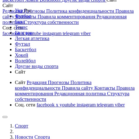
Сайт
Укр
Рус
Редакция
Прогнозы
Политика конфиденциальности
Правила
Футбол
сайту
Контакты
Правила комментирования
Редакционная
Бокс
политика
Структура собственности
Тенис
Соц. сети
Биатлон
facebook
x
youtube
instagram
telegram
viber
Легкая атлетика
Футзал
Баскетбол
Хокей
Волейбол
Другие виды спорта
Сайт
Сайт
Редакция
Прогнозы
Политика
конфиденциальности
Правила сайту
Контакты
Правила
комментирования
Редакционная политика
Структура
собственности
Соц. сети
facebook
x
youtube
instagram
telegram
viber
Спорт
Новости Cпорта