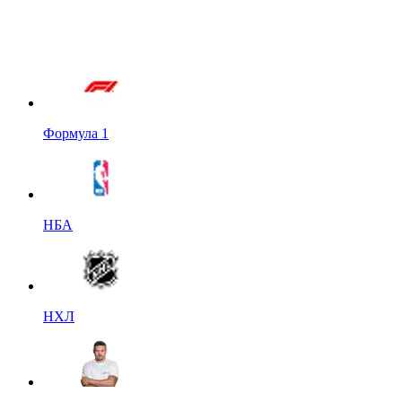
Формула 1
НБА
НХЛ