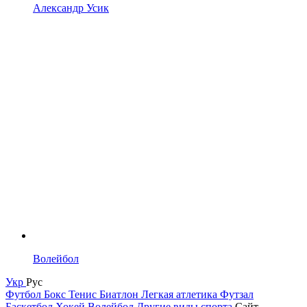
Александр Усик
Волейбол
Укр
Рус
Футбол
Бокс
Тенис
Биатлон
Легкая атлетика
Футзал
Баскетбол
Хокей
Волейбол
Другие виды спорта
Сайт